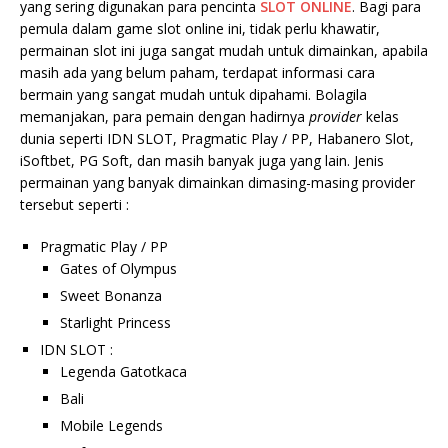
yang sering digunakan para pencinta
SLOT ONLINE
. Bagi para
pemula dalam game slot online ini, tidak perlu khawatir,
permainan slot ini juga sangat mudah untuk dimainkan, apabila
masih ada yang belum paham, terdapat informasi cara
bermain yang sangat mudah untuk dipahami. Bolagila
memanjakan, para pemain dengan hadirnya
provider
kelas
dunia seperti IDN SLOT, Pragmatic Play / PP, Habanero Slot,
iSoftbet, PG Soft, dan masih banyak juga yang lain. Jenis
permainan yang banyak dimainkan dimasing-masing provider
tersebut seperti :
Pragmatic Play / PP
Gates of Olympus
Sweet Bonanza
Starlight Princess
IDN SLOT :
Legenda Gatotkaca
Bali
Mobile Legends