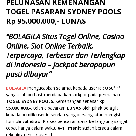
PELUNASAN KEMENANGAN
TOGEL PASARAN SYDNEY POOLS
Rp 95.000.000,- LUNAS
“
BOLAGILA
Situs Togel Online, Casino
Online, Slot Online Terbaik,
Terpercaya, Terbesar dan Terlengkap
di Indonesia – Jackpot berapapun
pasti dibayar”
BOLAGILA
mengucapkan selamat kepada user id :
OSC
***
yang telah berhasil mendapatkan jackpot pada permainan
TOGEL SYDNEY POOLS
. Kemenangan sebesar
Rp
95.000.000,-.
telah dibayarkan
LUNAS
oleh pihak bolagila
kepada pemilik user id setelah yang bersangkutan mengisi
formulir withdraw. Proses pencairan dana berlangsung sangat
cepat hanya dalam waktu
6-11 menit
sudah berada dalam
rekening pemilik user id.