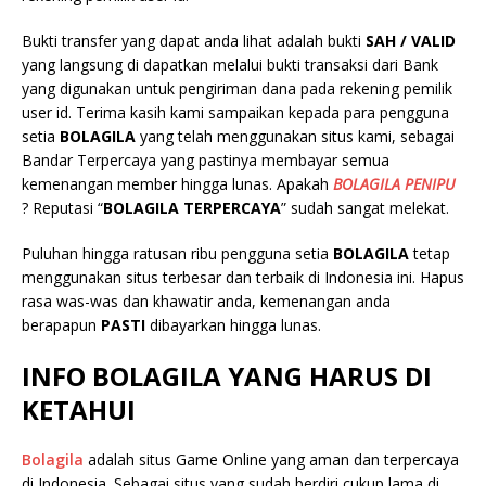
Bukti transfer yang dapat anda lihat adalah bukti
SAH / VALID
yang langsung di dapatkan melalui bukti transaksi dari Bank
yang digunakan untuk pengiriman dana pada rekening pemilik
user id. Terima kasih kami sampaikan kepada para pengguna
setia
BOLAGILA
yang telah menggunakan situs kami, sebagai
Bandar Terpercaya yang pastinya membayar semua
kemenangan member hingga lunas. Apakah
BOLAGILA
PENIPU
? Reputasi “
BOLAGILA TERPERCAYA
” sudah sangat melekat.
Puluhan hingga ratusan ribu pengguna setia
BOLAGILA
tetap
menggunakan situs terbesar dan terbaik di Indonesia ini. Hapus
rasa was-was dan khawatir anda, kemenangan anda
berapapun
PASTI
dibayarkan hingga lunas.
INFO
BOLAGILA
YANG HARUS DI
KETAHUI
Bolagila
adalah situs Game Online yang aman dan terpercaya
di Indonesia. Sebagai situs yang sudah berdiri cukup lama di