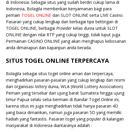
di Indonesia. Sebagai situs yang sudah berdiri cukup lama di
Indonesia, Bolagila memberikan kenyamanan bagi para
pemain
TOGEL ONLINE
dan SLOT ONLINE serta LIVE Casino.
Pasaran yang cukup lengkap dan berbagai tipe bettingan di
TOGEL ONLINE, berbagai
Provider
kelas dunia untuk SLOT
ONLINE dengan nilai RTP yang cukup tinggi, tidak luput juga
Permainan CASINO ONLINE yang akan menghapus kebosanan
anda dimanapun dan kapanpun anda berada.
SITUS TOGEL ONLINE TERPERCAYA
Bolagila sebagai situs togel online aman dan terpercaya,
menghadirkan pasaran-pasaran yang cukup lengkap dan resmi
dari organisasi
lottery
dunia, WLA (World Lottery Association).
Pemain yang tersebar dari ujung barat Sumatera hingga ujung
timur Papua selalu setia bermain di Bandar Togel Online ini,
karena situs ini juga menghadirkan tidak hanya pasaran 4D
yang biasa dimainkan, namun juga pasaran 5D yang memilki
hadiah yang fantastis. Pasaran togel yang populer di kalangan
masyarakat di Indonesia diantaranya adalah :