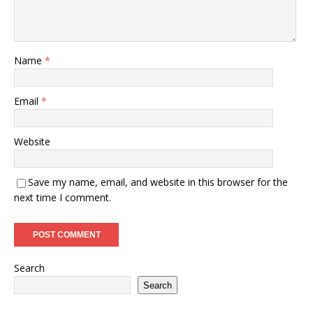
Name
*
Email
*
Website
Save my name, email, and website in this browser for the
next time I comment.
Search
Search