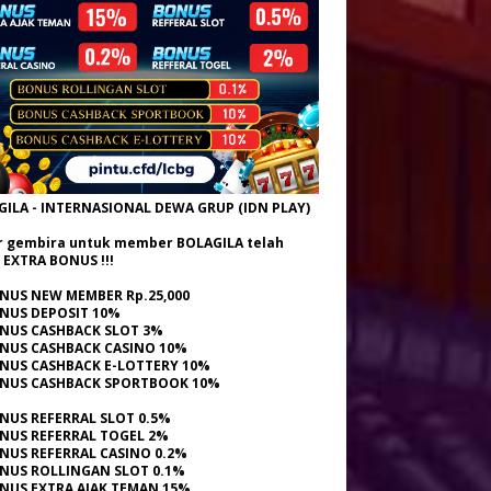
GILA - INTERNASIONAL DEWA GRUP (IDN PLAY)
r gembira untuk member
BOLAGILA
telah
r
EXTRA BONUS
!!!
NUS NEW MEMBER Rp.25,000
NUS DEPOSIT 10%
NUS CASHBACK SLOT 3%
NUS CASHBACK CASINO 10%
NUS CASHBACK E-LOTTERY 10%
NUS CASHBACK SPORTBOOK 10%
NUS REFERRAL SLOT 0.5%
NUS REFERRAL TOGEL 2%
NUS REFERRAL CASINO 0.2%
NUS ROLLINGAN SLOT 0.1%
NUS EXTRA AJAK TEMAN 15%