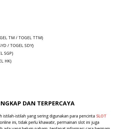
OGEL TM / TOGEL TTM)
SYD / TOGEL SDY}
EL SGP)
EL HK)
LENGKAP DAN TERPERCAYA
h istilah-istilah yang sering digunakan para pencinta
SLOT
line ini, tidak perlu khawatir, permainan slot ini juga
ih ada yang belum paham, terdapat informasi cara bermain