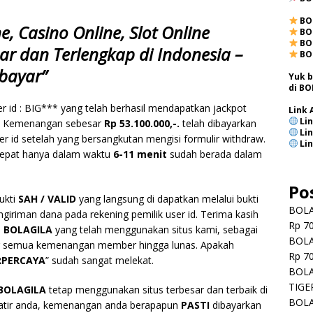
BO
ne, Casino Online, Slot Online
BO
BO
sar dan Terlengkap di Indonesia –
BO
bayar”
Yuk 
di
BO
 id : BIG*** yang telah berhasil mendapatkan jackpot
Link 
Lin
. Kemenangan sebesar
Rp
53.100.000
,-.
telah dibayarkan
Lin
er id setelah yang bersangkutan mengisi formulir withdraw.
Lin
cepat hanya dalam waktu
6-11 menit
sudah berada dalam
Po
bukti
SAH / VALID
yang langsung di dapatkan melalui bukti
BOLA
giriman dana pada rekening pemilik user id. Terima kasih
Rp 7
a
BOLAGILA
yang telah menggunakan situs kami, sebagai
BOLA
r semua kemenangan member hingga lunas. Apakah
Rp 7
RPERCAYA
” sudah sangat melekat.
BOLA
TIGE
BOLAGILA
tetap menggunakan situs terbesar dan terbaik di
BOLA
watir anda, kemenangan anda berapapun
PASTI
dibayarkan