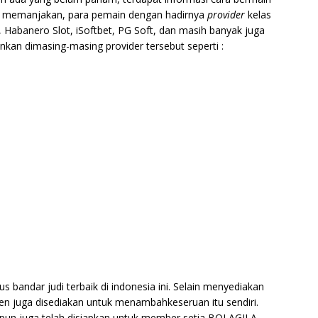
la memanjakan, para pemain dengan hadirnya
provider
kelas
, Habanero Slot, iSoftbet, PG Soft, dan masih banyak juga
nkan dimasing-masing provider tersebut seperti :
 bandar judi terbaik di indonesia ini. Selain menyediakan
en juga disediakan untuk menambahkeseruan itu sendiri.
 pun juga telah disiapkan untuk member setia BOLAGILA.