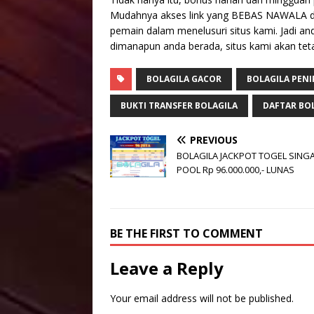
Mudahnya akses link yang BEBAS NAWALA
pemain dalam menelusuri situs kami. Jadi and
dimanapun anda berada, situs kami akan tet
BOLAGILA GACOR
BOLAGILA PENI
BUKTI TRANSFER BOLAGILA
DAFTAR BO
PREVIOUS
BOLAGILA JACKPOT TOGEL SING
POOL Rp 96.000.000,- LUNAS
BE THE FIRST TO COMMENT
Leave a Reply
Your email address will not be published.