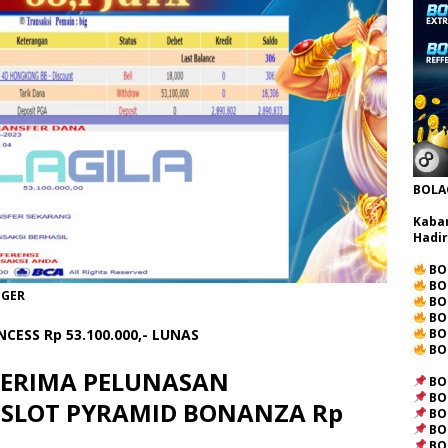
BOLA
Kaba
Hadi
BO
BO
IGER
BO
BO
CESS Rp 53.100.000,- LUNAS
BO
BO
ERIMA PELUNASAN
BO
BO
SLOT PYRAMID BONANZA Rp
BO
BO
BO