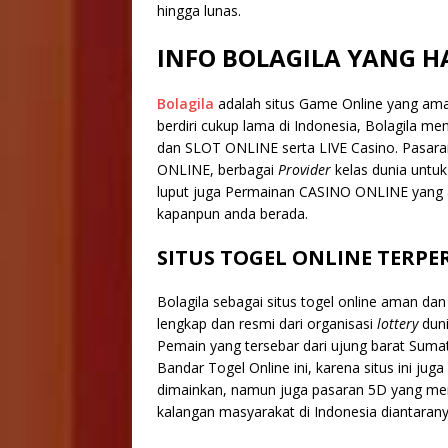
hingga lunas.
INFO
BOLAGILA
YANG H
Bolagila
adalah situs Game Online yang aman
berdiri cukup lama di Indonesia, Bolagila 
dan SLOT ONLINE serta LIVE Casino. Pasaran
ONLINE, berbagai
Provider
kelas dunia untuk
luput juga Permainan CASINO ONLINE yang
kapanpun anda berada.
SITUS TOGEL ONLINE TERPE
Bolagila sebagai situs togel online aman d
lengkap dan resmi dari organisasi
lottery
duni
Pemain yang tersebar dari ujung barat Sumat
Bandar Togel Online ini, karena situs ini ju
dimainkan, namun juga pasaran 5D yang memil
kalangan masyarakat di Indonesia diantarany