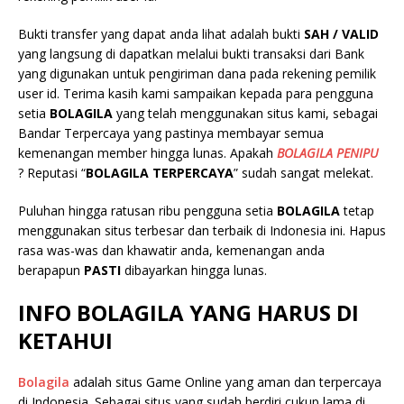
Bukti transfer yang dapat anda lihat adalah bukti
SAH / VALID
yang langsung di dapatkan melalui bukti transaksi dari Bank
yang digunakan untuk pengiriman dana pada rekening pemilik
user id. Terima kasih kami sampaikan kepada para pengguna
setia
BOLAGILA
yang telah menggunakan situs kami, sebagai
Bandar Terpercaya yang pastinya membayar semua
kemenangan member hingga lunas. Apakah
BOLAGILA
PENIPU
? Reputasi “
BOLAGILA TERPERCAYA
” sudah sangat melekat.
Puluhan hingga ratusan ribu pengguna setia
BOLAGILA
tetap
menggunakan situs terbesar dan terbaik di Indonesia ini. Hapus
rasa was-was dan khawatir anda, kemenangan anda
berapapun
PASTI
dibayarkan hingga lunas.
INFO
BOLAGILA
YANG HARUS DI
KETAHUI
Bolagila
adalah situs Game Online yang aman dan terpercaya
di Indonesia. Sebagai situs yang sudah berdiri cukup lama di