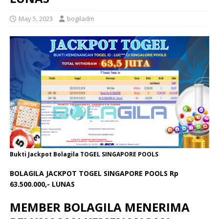
May 5, 2023
bogiladm
Bukti Jackpot Bolagila TOGEL SINGAPORE POOLS
BOLAGILA JACKPOT TOGEL SINGAPORE POOLS Rp
63.500.000,- LUNAS
MEMBER BOLAGILA MENERIMA