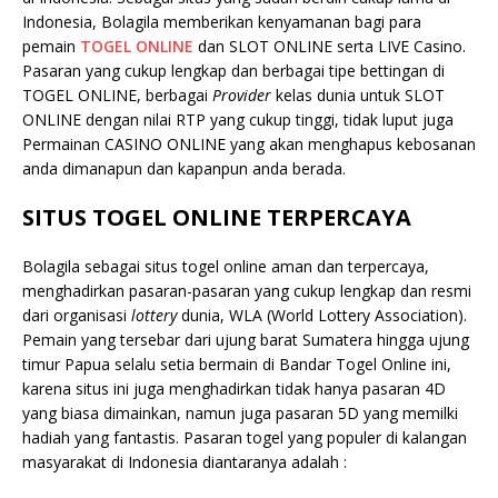
Indonesia, Bolagila memberikan kenyamanan bagi para
pemain
TOGEL ONLINE
dan SLOT ONLINE serta LIVE Casino.
Pasaran yang cukup lengkap dan berbagai tipe bettingan di
TOGEL ONLINE, berbagai
Provider
kelas dunia untuk SLOT
ONLINE dengan nilai RTP yang cukup tinggi, tidak luput juga
Permainan CASINO ONLINE yang akan menghapus kebosanan
anda dimanapun dan kapanpun anda berada.
SITUS TOGEL ONLINE TERPERCAYA
Bolagila sebagai situs togel online aman dan terpercaya,
menghadirkan pasaran-pasaran yang cukup lengkap dan resmi
dari organisasi
lottery
dunia, WLA (World Lottery Association).
Pemain yang tersebar dari ujung barat Sumatera hingga ujung
timur Papua selalu setia bermain di Bandar Togel Online ini,
karena situs ini juga menghadirkan tidak hanya pasaran 4D
yang biasa dimainkan, namun juga pasaran 5D yang memilki
hadiah yang fantastis. Pasaran togel yang populer di kalangan
masyarakat di Indonesia diantaranya adalah :