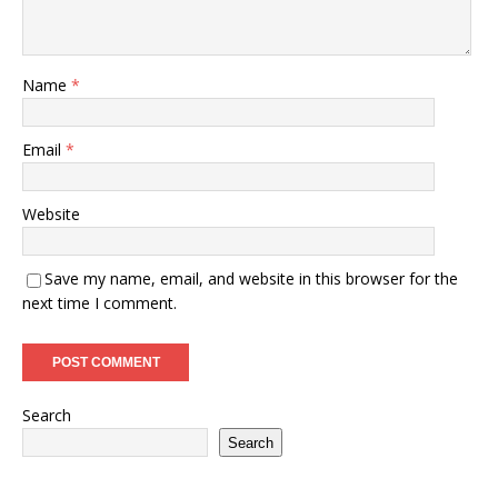
Name
*
Email
*
Website
Save my name, email, and website in this browser for the
next time I comment.
Search
Search