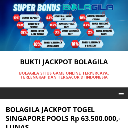
BUKTI JACKPOT BOLAGILA
BOLAGILA SITUS GAME ONLINE TERPERCAYA,
TERLENGKAP DAN TERGACOR DI INDONESIA
BOLAGILA JACKPOT TOGEL
SINGAPORE POOLS Rp 63.500.000,-
LUNAS