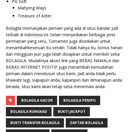
PG Soft:
Mahjong Ways
Treasure of Aztec
Bolagila memanjakan pemain yang ada di situs bandar judi
terbaik di indonesia ini. Selain menyediakan berbagai jenis
permainan yang seru, Turnamen juga disediakan untuk
menambahkeseruan itu sendiri. Tidak hanya itu, bonus harian
dan mingguan pun juga telah disiapkan untuk member setia
BOLAGILA. Mudahnya akses link yang BEBAS NAWALA dan
BEBAS INTERNET POSITIF juga menambah kemudahan
pemain dalam menelusuri situs kami. Jadi anda tidak perlu
khawatir lagi, siapapun anda, kapanpun dan dimanapun anda
berada, situs kami akan tetap setia menemani anda.
BOLAGILA GACOR
BOLAGILA PENIPU
BOLAGILA RUNGKAD
BUKTI JACKPOT
BUKTI TRANSFER BOLAGILA
DAFTAR BOLAGILA