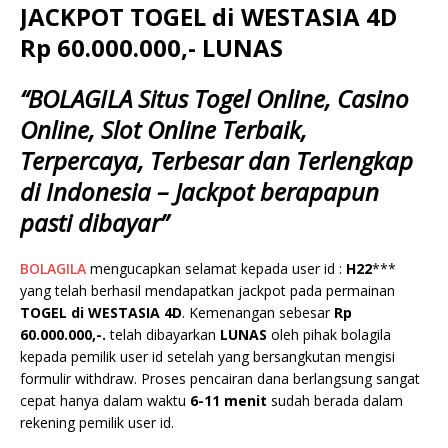
JACKPOT TOGEL di WESTASIA 4D
Rp 60.000.000,- LUNAS
“
BOLAGILA
Situs Togel Online, Casino
Online, Slot Online Terbaik,
Terpercaya, Terbesar dan Terlengkap
di Indonesia – Jackpot berapapun
pasti dibayar”
BOLAGILA
mengucapkan selamat kepada user id :
H22
***
yang telah berhasil mendapatkan jackpot pada permainan
TOGEL di WESTASIA 4D
. Kemenangan sebesar
Rp
60.000.000
,-.
telah dibayarkan
LUNAS
oleh pihak bolagila
kepada pemilik user id setelah yang bersangkutan mengisi
formulir withdraw. Proses pencairan dana berlangsung sangat
cepat hanya dalam waktu
6-11 menit
sudah berada dalam
rekening pemilik user id.