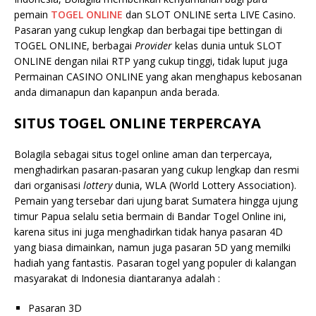
pemain
TOGEL ONLINE
dan SLOT ONLINE serta LIVE Casino.
Pasaran yang cukup lengkap dan berbagai tipe bettingan di
TOGEL ONLINE, berbagai
Provider
kelas dunia untuk SLOT
ONLINE dengan nilai RTP yang cukup tinggi, tidak luput juga
Permainan CASINO ONLINE yang akan menghapus kebosanan
anda dimanapun dan kapanpun anda berada.
SITUS TOGEL ONLINE TERPERCAYA
Bolagila sebagai situs togel online aman dan terpercaya,
menghadirkan pasaran-pasaran yang cukup lengkap dan resmi
dari organisasi
lottery
dunia, WLA (World Lottery Association).
Pemain yang tersebar dari ujung barat Sumatera hingga ujung
timur Papua selalu setia bermain di Bandar Togel Online ini,
karena situs ini juga menghadirkan tidak hanya pasaran 4D
yang biasa dimainkan, namun juga pasaran 5D yang memilki
hadiah yang fantastis. Pasaran togel yang populer di kalangan
masyarakat di Indonesia diantaranya adalah :
Pasaran 3D