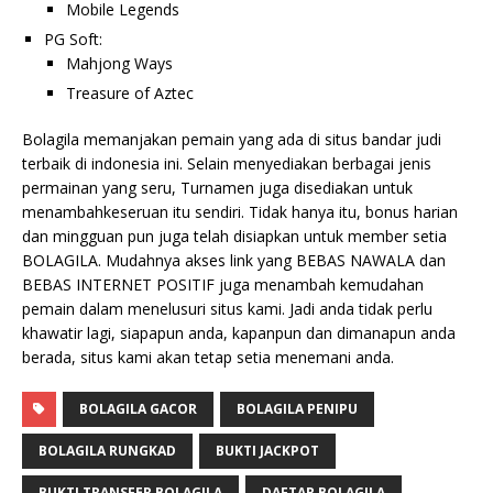
Mobile Legends
PG Soft:
Mahjong Ways
Treasure of Aztec
Bolagila memanjakan pemain yang ada di situs bandar judi
terbaik di indonesia ini. Selain menyediakan berbagai jenis
permainan yang seru, Turnamen juga disediakan untuk
menambahkeseruan itu sendiri. Tidak hanya itu, bonus harian
dan mingguan pun juga telah disiapkan untuk member setia
BOLAGILA. Mudahnya akses link yang BEBAS NAWALA dan
BEBAS INTERNET POSITIF juga menambah kemudahan
pemain dalam menelusuri situs kami. Jadi anda tidak perlu
khawatir lagi, siapapun anda, kapanpun dan dimanapun anda
berada, situs kami akan tetap setia menemani anda.
BOLAGILA GACOR
BOLAGILA PENIPU
BOLAGILA RUNGKAD
BUKTI JACKPOT
BUKTI TRANSFER BOLAGILA
DAFTAR BOLAGILA