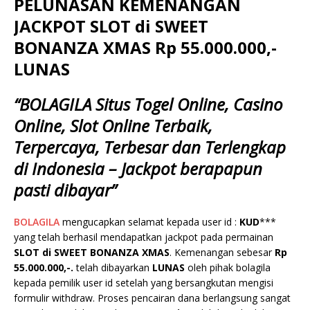
PELUNASAN KEMENANGAN
JACKPOT SLOT di SWEET
BONANZA XMAS Rp 55.000.000,-
LUNAS
“
BOLAGILA
Situs Togel Online, Casino
Online, Slot Online Terbaik,
Terpercaya, Terbesar dan Terlengkap
di Indonesia – Jackpot berapapun
pasti dibayar”
BOLAGILA
mengucapkan selamat kepada user id :
KUD
***
yang telah berhasil mendapatkan jackpot pada permainan
SLOT di SWEET BONANZA XMAS
. Kemenangan sebesar
Rp
55.000.000
,-.
telah dibayarkan
LUNAS
oleh pihak bolagila
kepada pemilik user id setelah yang bersangkutan mengisi
formulir withdraw. Proses pencairan dana berlangsung sangat