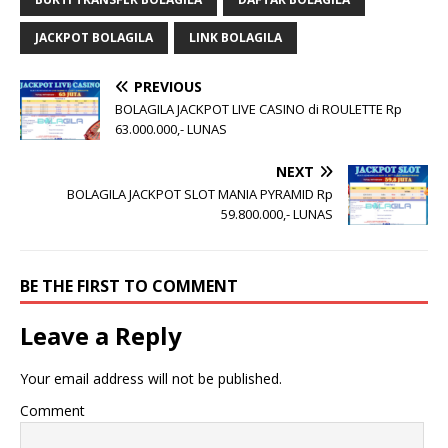
JACKPOT BOLAGILA
LINK BOLAGILA
PREVIOUS
BOLAGILA JACKPOT LIVE CASINO di ROULETTE Rp
63.000.000,- LUNAS
NEXT
BOLAGILA JACKPOT SLOT MANIA PYRAMID Rp
59.800.000,- LUNAS
BE THE FIRST TO COMMENT
Leave a Reply
Your email address will not be published.
Comment