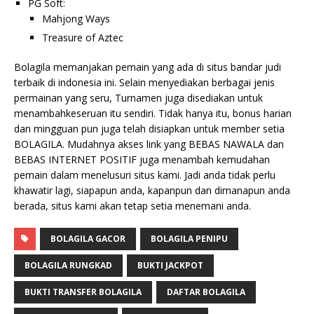
PG Soft:
Mahjong Ways
Treasure of Aztec
Bolagila memanjakan pemain yang ada di situs bandar judi
terbaik di indonesia ini. Selain menyediakan berbagai jenis
permainan yang seru, Turnamen juga disediakan untuk
menambahkeseruan itu sendiri. Tidak hanya itu, bonus harian
dan mingguan pun juga telah disiapkan untuk member setia
BOLAGILA. Mudahnya akses link yang BEBAS NAWALA dan
BEBAS INTERNET POSITIF juga menambah kemudahan
pemain dalam menelusuri situs kami. Jadi anda tidak perlu
khawatir lagi, siapapun anda, kapanpun dan dimanapun anda
berada, situs kami akan tetap setia menemani anda.
BOLAGILA GACOR
BOLAGILA PENIPU
BOLAGILA RUNGKAD
BUKTI JACKPOT
BUKTI TRANSFER BOLAGILA
DAFTAR BOLAGILA