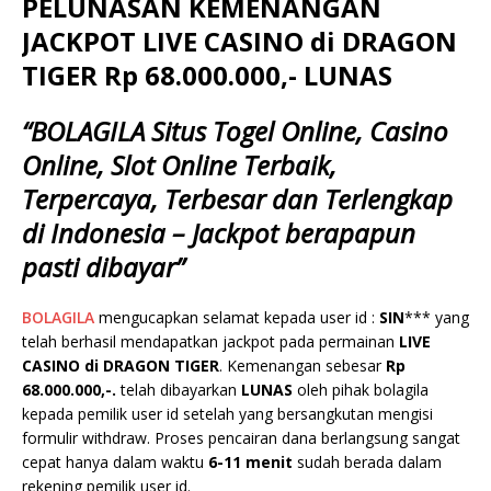
PELUNASAN KEMENANGAN
JACKPOT LIVE CASINO di DRAGON
TIGER Rp 68.000.000,- LUNAS
“
BOLAGILA
Situs Togel Online, Casino
Online, Slot Online Terbaik,
Terpercaya, Terbesar dan Terlengkap
di Indonesia – Jackpot berapapun
pasti dibayar”
BOLAGILA
mengucapkan selamat kepada user id :
SIN
*** yang
telah berhasil mendapatkan jackpot pada permainan
LIVE
CASINO di
DRAGON TIGER
. Kemenangan sebesar
Rp
68.000.000
,-.
telah dibayarkan
LUNAS
oleh pihak bolagila
kepada pemilik user id setelah yang bersangkutan mengisi
formulir withdraw. Proses pencairan dana berlangsung sangat
cepat hanya dalam waktu
6-11 menit
sudah berada dalam
rekening pemilik user id.