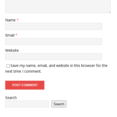
Name
*
Email
*
Website
Save my name, email, and website in this browser for the
next time I comment.
Search
Search