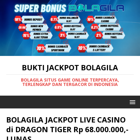
BUKTI JACKPOT BOLAGILA
BOLAGILA SITUS GAME ONLINE TERPERCAYA,
TERLENGKAP DAN TERGACOR DI INDONESIA
BOLAGILA JACKPOT LIVE CASINO
di DRAGON TIGER Rp 68.000.000,-
LUNAS