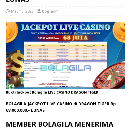
May 15, 2023
bogiladm
Bukti Jackpot Bolagila LIVE CASINO DRAGON TIGER
BOLAGILA JACKPOT LIVE CASINO di DRAGON TIGER Rp
68.000.000,- LUNAS
MEMBER BOLAGILA MENERIMA