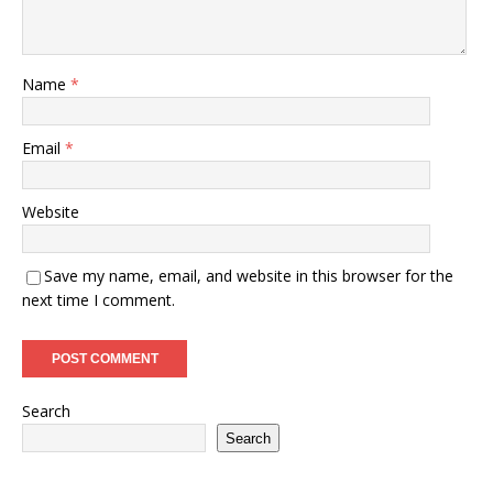
Name
*
Email
*
Website
Save my name, email, and website in this browser for the
next time I comment.
Search
Search