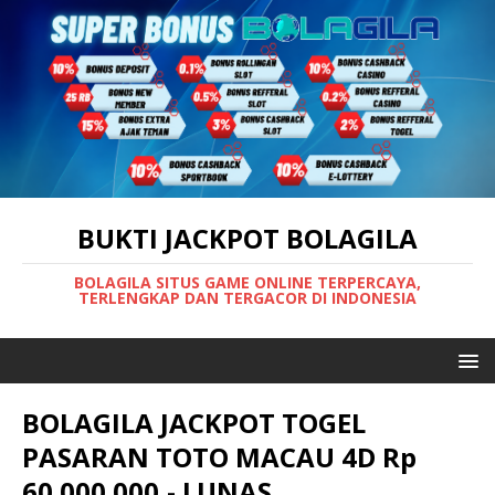
BUKTI JACKPOT BOLAGILA
BOLAGILA SITUS GAME ONLINE TERPERCAYA,
TERLENGKAP DAN TERGACOR DI INDONESIA
BOLAGILA JACKPOT TOGEL
PASARAN TOTO MACAU 4D Rp
60.000.000,- LUNAS