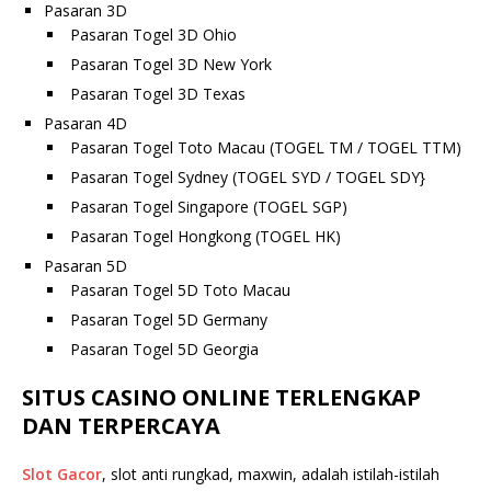
Pasaran 3D
Pasaran Togel 3D Ohio
Pasaran Togel 3D New York
Pasaran Togel 3D Texas
Pasaran 4D
Pasaran Togel Toto Macau (TOGEL TM / TOGEL TTM)
Pasaran Togel Sydney (TOGEL SYD / TOGEL SDY}
Pasaran Togel Singapore (TOGEL SGP)
Pasaran Togel Hongkong (TOGEL HK)
Pasaran 5D
Pasaran Togel 5D Toto Macau
Pasaran Togel 5D Germany
Pasaran Togel 5D Georgia
SITUS CASINO ONLINE TERLENGKAP
DAN TERPERCAYA
Slot Gacor
, slot anti rungkad, maxwin, adalah istilah-istilah