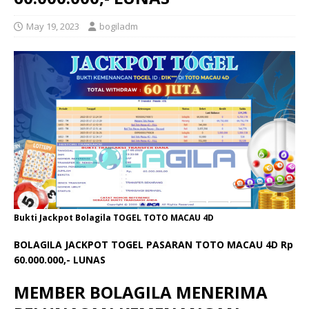
May 19, 2023
bogiladm
Bukti Jackpot Bolagila TOGEL TOTO MACAU 4D
BOLAGILA JACKPOT TOGEL PASARAN TOTO MACAU 4D Rp
60.000.000,- LUNAS
MEMBER BOLAGILA MENERIMA