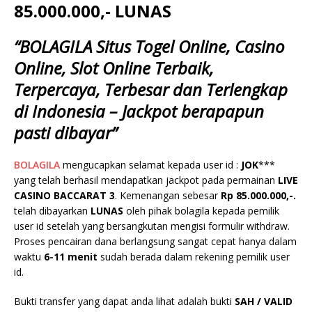
85.000.000,- LUNAS
“
BOLAGILA
Situs Togel Online, Casino
Online, Slot Online Terbaik,
Terpercaya, Terbesar dan Terlengkap
di Indonesia – Jackpot berapapun
pasti dibayar”
BOLAGILA
mengucapkan selamat kepada user id :
JOK
***
yang telah berhasil mendapatkan jackpot pada permainan
LIVE
CASINO BACCARAT 3
. Kemenangan sebesar
Rp
85.000.000
,-.
telah dibayarkan
LUNAS
oleh pihak bolagila kepada pemilik
user id setelah yang bersangkutan mengisi formulir withdraw.
Proses pencairan dana berlangsung sangat cepat hanya dalam
waktu
6-11 menit
sudah berada dalam rekening pemilik user
id.
Bukti transfer yang dapat anda lihat adalah bukti
SAH / VALID