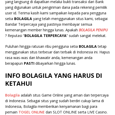
yang langsung di dapatkan melalui bukti transaksi dari Bank
yang digunakan untuk pengiriman dana pada rekening pemilik
user id. Terima kasih kami sampaikan kepada para pengguna
setia
BOLAGILA
yang telah menggunakan situs kami, sebagai
Bandar Terpercaya yang pastinya membayar semua
kemenangan member hingga lunas. Apakah
BOLAGILA
PENIPU
? Reputasi “
BOLAGILA TERPERCAYA
” sudah sangat melekat.
Puluhan hingga ratusan ribu pengguna setia
BOLAGILA
tetap
menggunakan situs terbesar dan terbaik di Indonesia ini. Hapus
rasa was-was dan khawatir anda, kemenangan anda
berapapun
PASTI
dibayarkan hingga lunas.
INFO
BOLAGILA
YANG HARUS DI
KETAHUI
Bolagila
adalah situs Game Online yang aman dan terpercaya
di Indonesia. Sebagai situs yang sudah berdiri cukup lama di
Indonesia, Bolagila memberikan kenyamanan bagi para
pemain
TOGEL ONLINE
dan SLOT ONLINE serta LIVE Casino.