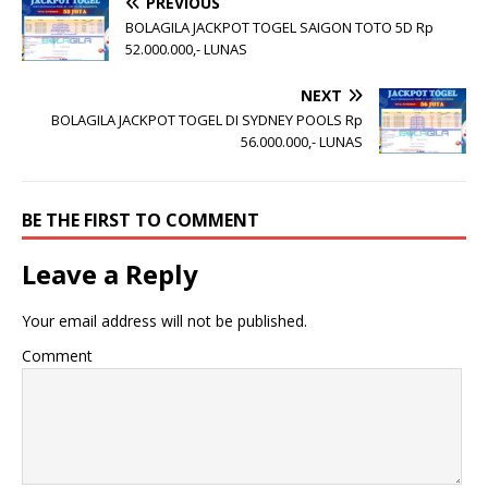
PREVIOUS
BOLAGILA JACKPOT TOGEL SAIGON TOTO 5D Rp
52.000.000,- LUNAS
NEXT
BOLAGILA JACKPOT TOGEL DI SYDNEY POOLS Rp
56.000.000,- LUNAS
BE THE FIRST TO COMMENT
Leave a Reply
Your email address will not be published.
Comment