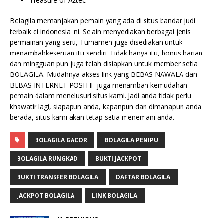
Treasure of Aztec
Bolagila memanjakan pemain yang ada di situs bandar judi
terbaik di indonesia ini. Selain menyediakan berbagai jenis
permainan yang seru, Turnamen juga disediakan untuk
menambahkeseruan itu sendiri. Tidak hanya itu, bonus harian
dan mingguan pun juga telah disiapkan untuk member setia
BOLAGILA. Mudahnya akses link yang BEBAS NAWALA dan
BEBAS INTERNET POSITIF juga menambah kemudahan
pemain dalam menelusuri situs kami. Jadi anda tidak perlu
khawatir lagi, siapapun anda, kapanpun dan dimanapun anda
berada, situs kami akan tetap setia menemani anda.
BOLAGILA GACOR
BOLAGILA PENIPU
BOLAGILA RUNGKAD
BUKTI JACKPOT
BUKTI TRANSFER BOLAGILA
DAFTAR BOLAGILA
JACKPOT BOLAGILA
LINK BOLAGILA