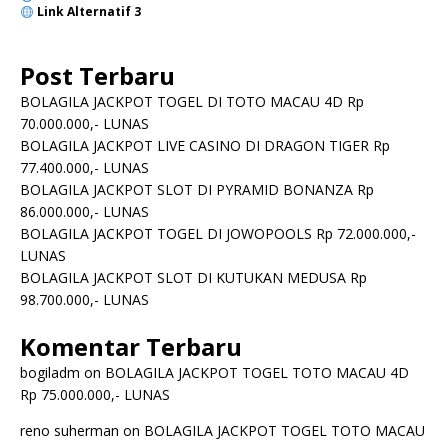
Link Alternatif 3
Post Terbaru
BOLAGILA JACKPOT TOGEL DI TOTO MACAU 4D Rp
70.000.000,- LUNAS
BOLAGILA JACKPOT LIVE CASINO DI DRAGON TIGER Rp
77.400.000,- LUNAS
BOLAGILA JACKPOT SLOT DI PYRAMID BONANZA Rp
86.000.000,- LUNAS
BOLAGILA JACKPOT TOGEL DI JOWOPOOLS Rp 72.000.000,-
LUNAS
BOLAGILA JACKPOT SLOT DI KUTUKAN MEDUSA Rp
98.700.000,- LUNAS
Komentar Terbaru
bogiladm
on
BOLAGILA JACKPOT TOGEL TOTO MACAU 4D
Rp 75.000.000,- LUNAS
reno suherman
on
BOLAGILA JACKPOT TOGEL TOTO MACAU