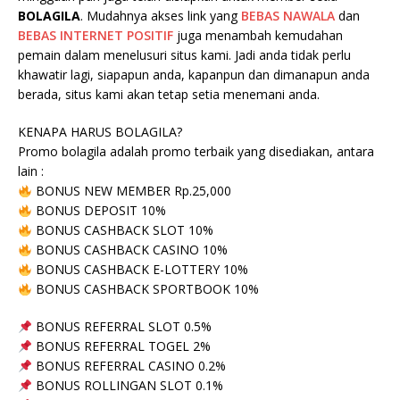
BOLAGILA
. Mudahnya akses link yang
BEBAS NAWALA
dan
BEBAS INTERNET POSITIF
juga menambah kemudahan
pemain dalam menelusuri situs kami. Jadi anda tidak perlu
khawatir lagi, siapapun anda, kapanpun dan dimanapun anda
berada, situs kami akan tetap setia menemani anda.
KENAPA HARUS BOLAGILA?
Promo bolagila adalah promo terbaik yang disediakan, antara
lain :
BONUS NEW MEMBER Rp.25,000
BONUS DEPOSIT 10%
BONUS CASHBACK SLOT 10%
BONUS CASHBACK CASINO 10%
BONUS CASHBACK E-LOTTERY 10%
BONUS CASHBACK SPORTBOOK 10%
BONUS REFERRAL SLOT 0.5%
BONUS REFERRAL TOGEL 2%
BONUS REFERRAL CASINO 0.2%
BONUS ROLLINGAN SLOT 0.1%