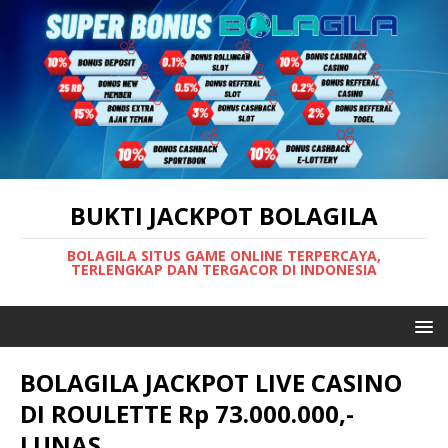
BUKTI JACKPOT BOLAGILA
BOLAGILA SITUS GAME ONLINE TERPERCAYA,
TERLENGKAP DAN TERGACOR DI INDONESIA
BOLAGILA JACKPOT LIVE CASINO
DI ROULETTE Rp 73.000.000,-
LUNAS