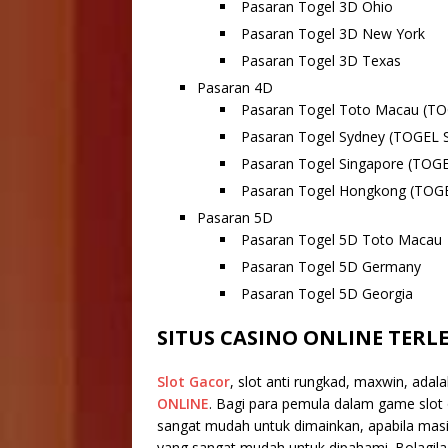
Pasaran Togel 3D Ohio
Pasaran Togel 3D New York
Pasaran Togel 3D Texas
Pasaran 4D
Pasaran Togel Toto Macau (T
Pasaran Togel Sydney (TOGEL 
Pasaran Togel Singapore (TOG
Pasaran Togel Hongkong (TOG
Pasaran 5D
Pasaran Togel 5D Toto Macau
Pasaran Togel 5D Germany
Pasaran Togel 5D Georgia
SITUS CASINO ONLINE TER
Slot
Gacor
, slot anti rungkad, maxwin, adala
ONLINE
. Bagi para pemula dalam game slot on
sangat mudah untuk dimainkan, apabila mas
yang sangat mudah untuk dipahami. Bolagi