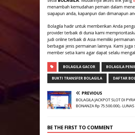
setia
BOLAGILA
. Mudahnya akses link yang
menambah kemudahan pemain dalam menelusuri
siapapun anda, kapanpun dan dimanapun and
Bolagila hadir untuk memberikan Anda pen
provider terbaik di dunia kami mempriorita
judi online terbaik di Asia memiliki permainan
berbagai jenis permainan lainnya. Kami juga 
member setia kami agar dapat selalu menga
BOLAGILA GACOR
BOLAGILA PENI
BUKTI TRANSFER BOLAGILA
DAFTAR BO
PREVIOUS
BOLAGILA JACKPOT SLOT DI PYR
BONANZA Rp 75.500.000,- LUNAS
BE THE FIRST TO COMMENT