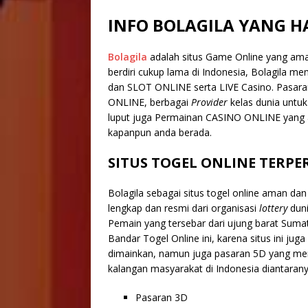
INFO
BOLAGILA
YANG H
Bolagila
adalah situs Game Online yang aman
berdiri cukup lama di Indonesia, Bolagila 
dan SLOT ONLINE serta LIVE Casino. Pasaran
ONLINE, berbagai
Provider
kelas dunia untuk
luput juga Permainan CASINO ONLINE yang
kapanpun anda berada.
SITUS TOGEL ONLINE TERPE
Bolagila sebagai situs togel online aman d
lengkap dan resmi dari organisasi
lottery
duni
Pemain yang tersebar dari ujung barat Sumat
Bandar Togel Online ini, karena situs ini ju
dimainkan, namun juga pasaran 5D yang memil
kalangan masyarakat di Indonesia diantarany
Pasaran 3D