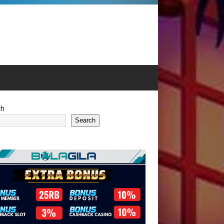
ch
Search