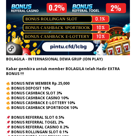
BOLAGILA - INTERNASIONAL DEWA GRUP (IDN PLAY)
Kabar gembira untuk member
BOLAGILA
telah Hadir
EXTRA
BONUS
!!!
BONUS NEW MEMBER Rp.25,000
BONUS DEPOSIT 10%
BONUS CASHBACK SLOT 3%
BONUS CASHBACK CASINO 10%
BONUS CASHBACK E-LOTTERY 10%
BONUS CASHBACK SPORTBOOK 10%
BONUS REFERRAL SLOT 0.5%
BONUS REFERRAL TOGEL 2%
BONUS REFERRAL CASINO 0.2%
BONUS ROLLINGAN SLOT 0.1%