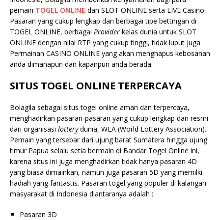
pemain
TOGEL ONLINE
dan SLOT ONLINE serta LIVE Casino.
Pasaran yang cukup lengkap dan berbagai tipe bettingan di
TOGEL ONLINE, berbagai
Provider
kelas dunia untuk SLOT
ONLINE dengan nilai RTP yang cukup tinggi, tidak luput juga
Permainan CASINO ONLINE yang akan menghapus kebosanan
anda dimanapun dan kapanpun anda berada.
SITUS TOGEL ONLINE TERPERCAYA
Bolagila sebagai situs togel online aman dan terpercaya,
menghadirkan pasaran-pasaran yang cukup lengkap dan resmi
dari organisasi
lottery
dunia, WLA (World Lottery Association).
Pemain yang tersebar dari ujung barat Sumatera hingga ujung
timur Papua selalu setia bermain di Bandar Togel Online ini,
karena situs ini juga menghadirkan tidak hanya pasaran 4D
yang biasa dimainkan, namun juga pasaran 5D yang memilki
hadiah yang fantastis. Pasaran togel yang populer di kalangan
masyarakat di Indonesia diantaranya adalah :
Pasaran 3D