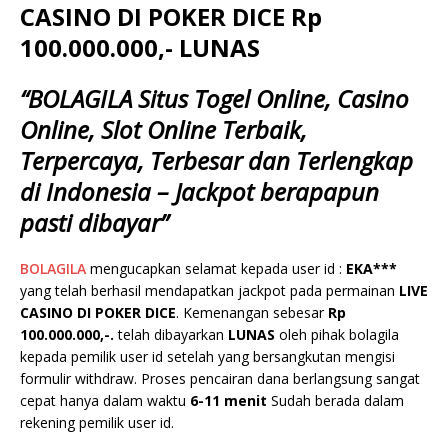
CASINO DI POKER DICE Rp
100.000.000,- LUNAS
“
BOLAGILA
Situs Togel Online, Casino
Online, Slot Online Terbaik,
Terpercaya, Terbesar dan Terlengkap
di Indonesia – Jackpot berapapun
pasti dibayar”
BOLAGILA
mengucapkan selamat kepada user id :
EKA***
yang telah berhasil mendapatkan jackpot pada permainan
LIVE
CASINO DI POKER DICE
. Kemenangan sebesar
Rp
100.000.000
,-
.
telah dibayarkan
LUNAS
oleh pihak bolagila
kepada pemilik user id setelah yang bersangkutan mengisi
formulir withdraw. Proses pencairan dana berlangsung sangat
cepat hanya dalam waktu
6-11 menit
Sudah berada dalam
rekening pemilik user id.