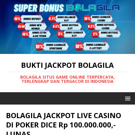
BUKTI JACKPOT BOLAGILA
BOLAGILA SITUS GAME ONLINE TERPERCAYA,
TERLENGKAP DAN TERGACOR DI INDONESIA
BOLAGILA JACKPOT LIVE CASINO
DI POKER DICE Rp 100.000.000,-
LUNAS