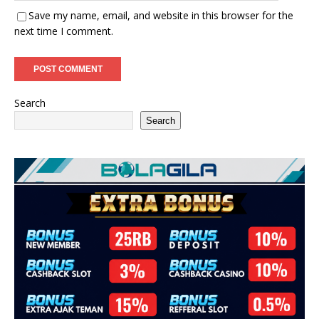
Save my name, email, and website in this browser for the
next time I comment.
Search
Search