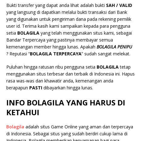
Bukti transfer yang dapat anda lihat adalah bukti
SAH / VALID
yang langsung di dapatkan melalui bukti transaksi dari Bank
yang digunakan untuk pengiriman dana pada rekening pemilik
user id. Terima kasih kami sampaikan kepada para pengguna
setia
BOLAGILA
yang telah menggunakan situs kami, sebagai
Bandar Terpercaya yang pastinya membayar semua
kemenangan member hingga lunas. Apakah
BOLAGILA
PENIPU
? Reputasi “
BOLAGILA TERPERCAYA
” sudah sangat melekat.
Puluhan hingga ratusan ribu pengguna setia
BOLAGILA
tetap
menggunakan situs terbesar dan terbaik di Indonesia ini. Hapus
rasa was-was dan khawatir anda, kemenangan anda
berapapun
PASTI
dibayarkan hingga lunas.
INFO
BOLAGILA
YANG HARUS DI
KETAHUI
Bolagila
adalah situs Game Online yang aman dan terpercaya
di Indonesia. Sebagai situs yang sudah berdiri cukup lama di
Indonesia, Bolagila memberikan kenyamanan bagi para