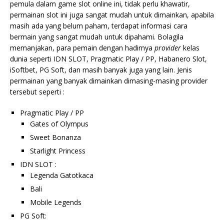
pemula dalam game slot online ini, tidak perlu khawatir,
permainan slot ini juga sangat mudah untuk dimainkan, apabila
masih ada yang belum paham, terdapat informasi cara
bermain yang sangat mudah untuk dipahami. Bolagila
memanjakan, para pemain dengan hadirnya
provider
kelas
dunia seperti IDN SLOT, Pragmatic Play / PP, Habanero Slot,
iSoftbet, PG Soft, dan masih banyak juga yang lain. Jenis
permainan yang banyak dimainkan dimasing-masing provider
tersebut seperti :
Pragmatic Play / PP
Gates of Olympus
Sweet Bonanza
Starlight Princess
IDN SLOT :
Legenda Gatotkaca
Bali
Mobile Legends
PG Soft: