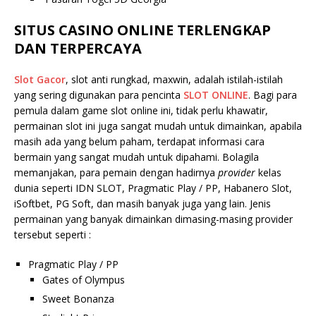
SITUS CASINO ONLINE TERLENGKAP
DAN TERPERCAYA
Slot
Gacor
, slot anti rungkad, maxwin, adalah istilah-istilah
yang sering digunakan para pencinta
SLOT
ONLINE
. Bagi para
pemula dalam game slot online ini, tidak perlu khawatir,
permainan slot ini juga sangat mudah untuk dimainkan, apabila
masih ada yang belum paham, terdapat informasi cara
bermain yang sangat mudah untuk dipahami. Bolagila
memanjakan, para pemain dengan hadirnya
provider
kelas
dunia seperti IDN SLOT, Pragmatic Play / PP, Habanero Slot,
iSoftbet, PG Soft, dan masih banyak juga yang lain. Jenis
permainan yang banyak dimainkan dimasing-masing provider
tersebut seperti :
Pragmatic Play / PP
Gates of Olympus
Sweet Bonanza