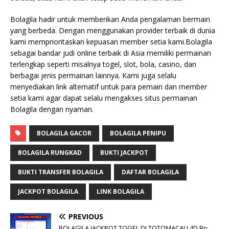
Bolagila hadir untuk memberikan Anda pengalaman bermain
yang berbeda. Dengan menggunakan provider terbaik di dunia
kami memprioritaskan kepuasan member setia kami.Bolagila
sebagai bandar judi online terbaik di Asia memiliki permainan
terlengkap seperti misalnya togel, slot, bola, casino, dan
berbagai jenis permainan lainnya. Kami juga selalu
menyediakan link alternatif untuk para pemain dan member
setia kami agar dapat selalu mengakses situs permainan
Bolagila dengan nyaman.
BOLAGILA GACOR
BOLAGILA PENIPU
BOLAGILA RUNGKAD
BUKTI JACKPOT
BUKTI TRANSFER BOLAGILA
DAFTAR BOLAGILA
JACKPOT BOLAGILA
LINK BOLAGILA
PREVIOUS
BOLAGILA JACKPOT TOGEL DI TOTOMACAU 4D Rp