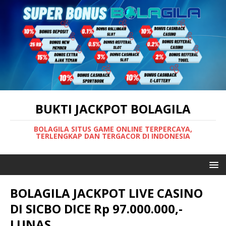
BUKTI JACKPOT BOLAGILA
BOLAGILA SITUS GAME ONLINE TERPERCAYA,
TERLENGKAP DAN TERGACOR DI INDONESIA
BOLAGILA JACKPOT LIVE CASINO
DI SICBO DICE Rp 97.000.000,-
LUNAS