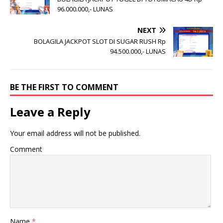
96.000.000,- LUNAS
NEXT
BOLAGILA JACKPOT SLOT DI SUGAR RUSH Rp
94.500.000,- LUNAS
BE THE FIRST TO COMMENT
Leave a Reply
Your email address will not be published.
Comment
Name
*