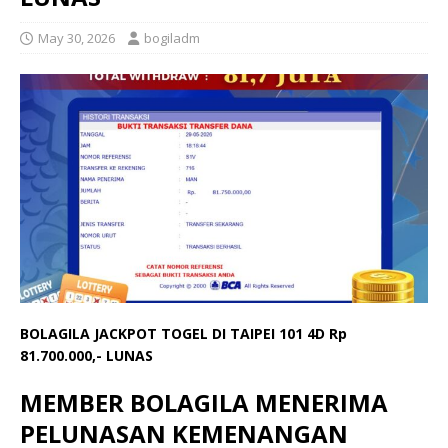
May 30, 2026
bogiladm
BOLAGILA JACKPOT TOGEL DI TAIPEI 101 4D Rp
81.700.000,- LUNAS
MEMBER BOLAGILA MENERIMA
PELUNASAN KEMENANGAN