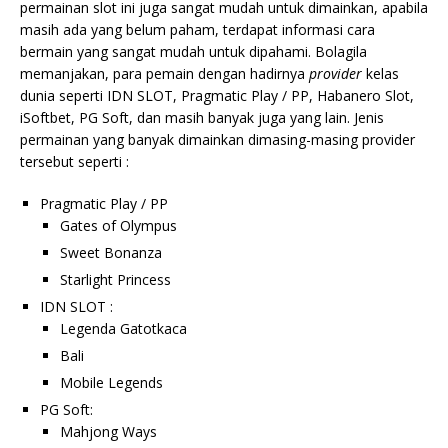
permainan slot ini juga sangat mudah untuk dimainkan, apabila
masih ada yang belum paham, terdapat informasi cara
bermain yang sangat mudah untuk dipahami. Bolagila
memanjakan, para pemain dengan hadirnya
provider
kelas
dunia seperti IDN SLOT, Pragmatic Play / PP, Habanero Slot,
iSoftbet, PG Soft, dan masih banyak juga yang lain. Jenis
permainan yang banyak dimainkan dimasing-masing provider
tersebut seperti :
Pragmatic Play / PP
Gates of Olympus
Sweet Bonanza
Starlight Princess
IDN SLOT :
Legenda Gatotkaca
Bali
Mobile Legends
PG Soft:
Mahjong Ways