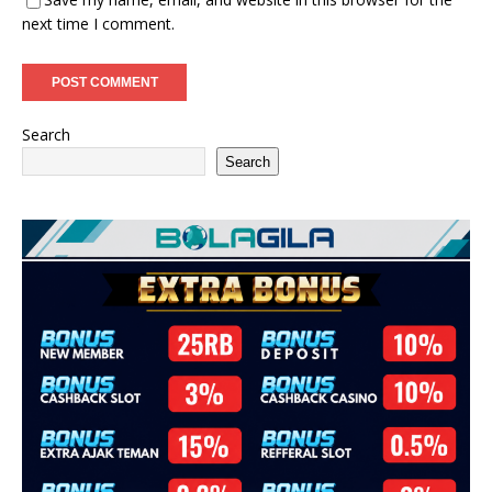
next time I comment.
Search
Search