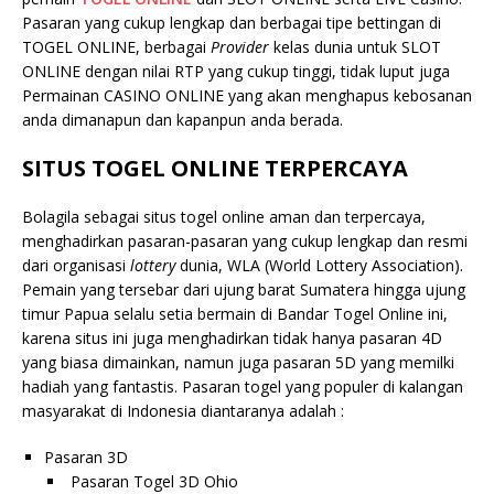
Pasaran yang cukup lengkap dan berbagai tipe bettingan di
TOGEL ONLINE, berbagai
Provider
kelas dunia untuk SLOT
ONLINE dengan nilai RTP yang cukup tinggi, tidak luput juga
Permainan CASINO ONLINE yang akan menghapus kebosanan
anda dimanapun dan kapanpun anda berada.
SITUS TOGEL ONLINE TERPERCAYA
Bolagila sebagai situs togel online aman dan terpercaya,
menghadirkan pasaran-pasaran yang cukup lengkap dan resmi
dari organisasi
lottery
dunia, WLA (World Lottery Association).
Pemain yang tersebar dari ujung barat Sumatera hingga ujung
timur Papua selalu setia bermain di Bandar Togel Online ini,
karena situs ini juga menghadirkan tidak hanya pasaran 4D
yang biasa dimainkan, namun juga pasaran 5D yang memilki
hadiah yang fantastis. Pasaran togel yang populer di kalangan
masyarakat di Indonesia diantaranya adalah :
Pasaran 3D
Pasaran Togel 3D Ohio