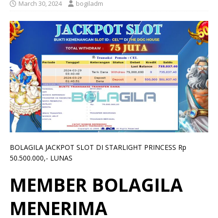
March 30, 2024
bogiladm
BOLAGILA JACKPOT SLOT DI STARLIGHT PRINCESS Rp
50.500.000,- LUNAS
MEMBER BOLAGILA
MENERIMA