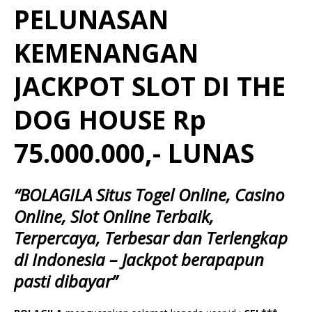
PELUNASAN
KEMENANGAN
JACKPOT SLOT DI THE
DOG HOUSE Rp
75.000.000,- LUNAS
“
BOLAGILA
Situs Togel Online, Casino
Online, Slot Online Terbaik,
Terpercaya, Terbesar dan Terlengkap
di Indonesia – Jackpot berapapun
pasti dibayar”