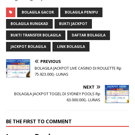
BOLAGILA GACOR
BOLAGILA PENIPU
BOLAGILA RUNGKAD
BUKTI JACKPOT
BUKTI TRANSFER BOLAGILA
DAFTAR BOLAGILA
JACKPOT BOLAGILA
LINK BOLAGILA
PREVIOUS
BOLAGILA JACKPOT LIVE CASINO DI ROULETTE Rp
75.923.000,- LUNAS
NEXT
BOLAGILA JACKPOT TOGEL DI SYDNEY POOLS Rp
63.000.000,- LUNAS
BE THE FIRST TO COMMENT