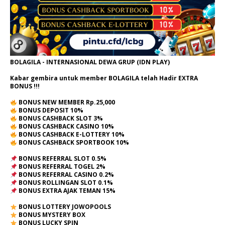
BOLAGILA - INTERNASIONAL DEWA GRUP (IDN PLAY)
Kabar gembira untuk member
BOLAGILA
telah Hadir
EXTRA
BONUS
!!!
BONUS NEW MEMBER Rp.25,000
BONUS DEPOSIT 10%
BONUS CASHBACK SLOT 3%
BONUS CASHBACK CASINO 10%
BONUS CASHBACK E-LOTTERY 10%
BONUS CASHBACK SPORTBOOK 10%
BONUS REFERRAL SLOT 0.5%
BONUS REFERRAL TOGEL 2%
BONUS REFERRAL CASINO 0.2%
BONUS ROLLINGAN SLOT 0.1%
BONUS EXTRA AJAK TEMAN 15%
BONUS LOTTERY JOWOPOOLS
BONUS MYSTERY BOX
BONUS LUCKY SPIN