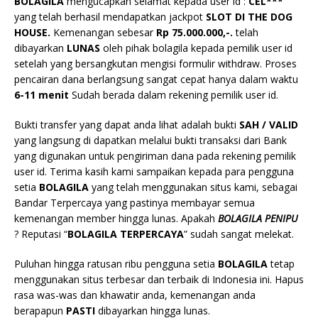
BOLAGILA
mengucapkan selamat kepada user id :
CEL***
yang telah berhasil mendapatkan jackpot
SLOT DI THE DOG
HOUSE.
Kemenangan sebesar
Rp
75.000.000,-
.
telah
dibayarkan
LUNAS
oleh pihak bolagila kepada pemilik user id
setelah yang bersangkutan mengisi formulir withdraw. Proses
pencairan dana berlangsung sangat cepat hanya dalam waktu
6-11 menit
Sudah berada dalam rekening pemilik user id.
Bukti transfer yang dapat anda lihat adalah bukti
SAH / VALID
yang langsung di dapatkan melalui bukti transaksi dari Bank
yang digunakan untuk pengiriman dana pada rekening pemilik
user id. Terima kasih kami sampaikan kepada para pengguna
setia
BOLAGILA
yang telah menggunakan situs kami, sebagai
Bandar Terpercaya yang pastinya membayar semua
kemenangan member hingga lunas. Apakah
BOLAGILA
PENIPU
? Reputasi “
BOLAGILA TERPERCAYA
” sudah sangat melekat.
Puluhan hingga ratusan ribu pengguna setia
BOLAGILA
tetap
menggunakan situs terbesar dan terbaik di Indonesia ini. Hapus
rasa was-was dan khawatir anda, kemenangan anda
berapapun
PASTI
dibayarkan hingga lunas.