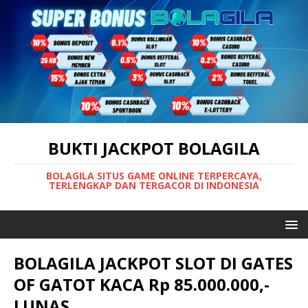
BUKTI JACKPOT BOLAGILA
BOLAGILA SITUS GAME ONLINE TERPERCAYA,
TERLENGKAP DAN TERGACOR DI INDONESIA
BOLAGILA JACKPOT SLOT DI GATES
OF GATOT KACA Rp 85.000.000,-
LUNAS