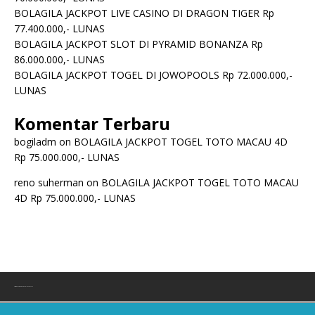
BOLAGILA JACKPOT LIVE CASINO DI DRAGON TIGER Rp
77.400.000,- LUNAS
BOLAGILA JACKPOT SLOT DI PYRAMID BONANZA Rp
86.000.000,- LUNAS
BOLAGILA JACKPOT TOGEL DI JOWOPOOLS Rp 72.000.000,-
LUNAS
Komentar Terbaru
bogiladm
on
BOLAGILA JACKPOT TOGEL TOTO MACAU 4D
Rp 75.000.000,- LUNAS
reno suherman
on
BOLAGILA JACKPOT TOGEL TOTO MACAU
4D Rp 75.000.000,- LUNAS
Situs taruhan terbaik untuk Piala Dunia 2026