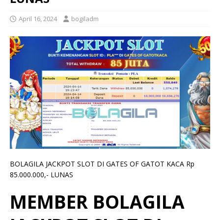
April 16, 2024
bogiladm
BOLAGILA JACKPOT SLOT DI GATES OF GATOT KACA Rp
85.000.000,- LUNAS
MEMBER BOLAGILA