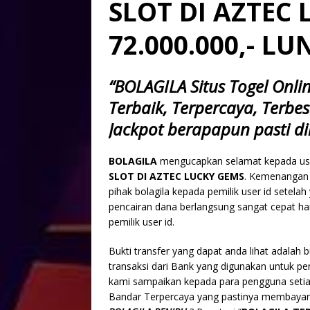
SLOT DI AZTEC
72.000.000,- LU
“
BOLAGILA
Situs Togel Onli
Terbaik, Terpercaya, Terbe
Jackpot berapapun pasti di
BOLAGILA
mengucapkan selamat kepada use
SLOT DI AZTEC LUCKY GEMS
. Kemenangan
pihak bolagila kepada pemilik user id setela
pencairan dana berlangsung sangat cepat h
pemilik user id.
Bukti transfer yang dapat anda lihat adalah 
transaksi dari Bank yang digunakan untuk pen
kami sampaikan kepada para pengguna seti
Bandar Terpercaya yang pastinya membaya