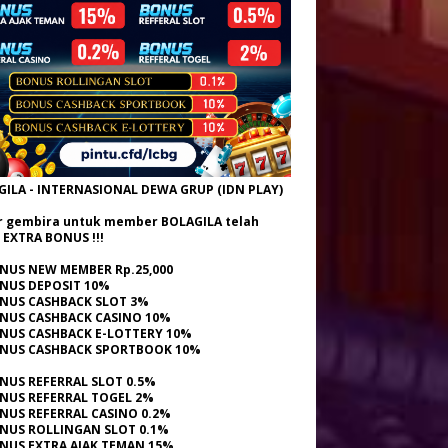
GILA - INTERNASIONAL DEWA GRUP (IDN PLAY)
r gembira untuk member
BOLAGILA
telah
r
EXTRA BONUS
!!!
NUS NEW MEMBER Rp.25,000
NUS DEPOSIT 10%
NUS CASHBACK SLOT 3%
NUS CASHBACK CASINO 10%
NUS CASHBACK E-LOTTERY 10%
NUS CASHBACK SPORTBOOK 10%
NUS REFERRAL SLOT 0.5%
NUS REFERRAL TOGEL 2%
NUS REFERRAL CASINO 0.2%
NUS ROLLINGAN SLOT 0.1%
NUS EXTRA AJAK TEMAN 15%