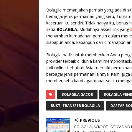
Bolagila memanjakan pemain yang ada di situs
berbagai jenis permainan yang seru, Turna
keseruan itu sendiri. Tidak hanya itu, bonu
setia
BOLAGILA
. Mudahnya akses link yang
menambah kemudahan pemain dalam menelusuri
siapapun anda, kapanpun dan dimanapun and
Bolagila hadir untuk memberikan Anda pen
provider terbaik di dunia kami mempriorita
judi online terbaik di Asia memiliki permainan
berbagai jenis permainan lainnya. Kami juga 
member setia kami agar dapat selalu menga
BOLAGILA GACOR
BOLAGILA PENI
BUKTI TRANSFER BOLAGILA
DAFTAR BO
PREVIOUS
BOLAGILA JACKPOT LIVE CASINO D