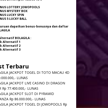
NUS LOTTERY JOWOPOOLS
NUS MYSTERY BOX
NUS LUCKY SPIN
NUS 5 LUCKY BALL
buruan dapatkan bonus-bonusnya dan daftar
LAGILA
Alternatif BOLAGILA :
k Alternatif 1
k Alternatif 2
k Alternatif 3
st Terbaru
GILA JACKPOT TOGEL DI TOTO MACAU 4D
0.000.000,- LUNAS
GILA JACKPOT LIVE CASINO DI DRAGON
R Rp 77.400.000,- LUNAS
GILA JACKPOT SLOT DI PYRAMID
NZA Rp 86.000.000,- LUNAS
GILA JACKPOT TOGEL DI JOWOPOOLS Rp