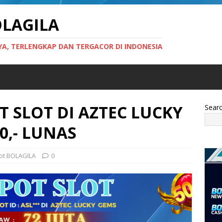
OLAGILA
YA, TERLENGKAP DAN TERGACOR DI INDONESIA
T SLOT DI AZTEC LUCKY
Sear
0,- LUNAS
pot BOLAGILA
0