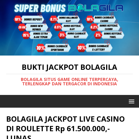
BUKTI JACKPOT BOLAGILA
BOLAGILA SITUS GAME ONLINE TERPERCAYA,
TERLENGKAP DAN TERGACOR DI INDONESIA
BOLAGILA JACKPOT LIVE CASINO
DI ROULETTE Rp 61.500.000,-
LUNAS