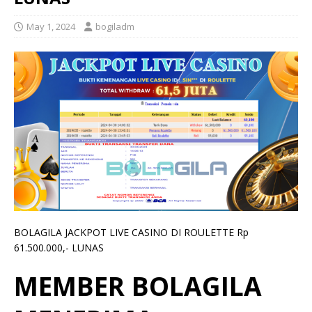
May 1, 2024
bogiladm
BOLAGILA JACKPOT LIVE CASINO DI ROULETTE Rp
61.500.000,- LUNAS
MEMBER BOLAGILA