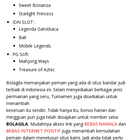
Sweet Bonanza
Starlight Princess
IDN SLOT :
Legenda Gatotkaca
Bali
Mobile Legends
PG Soft:
Mahjong Ways
Treasure of Aztec
Bolagila memanjakan pemain yang ada di situs bandar judi
terbaik di indonesia ini. Selain menyediakan berbagai jenis
permainan yang seru, Turnamen juga disediakan untuk
menambah
keseruan itu sendiri. Tidak hanya itu, bonus harian dan
mingguan pun juga telah disiapkan untuk member setia
BOLAGILA
. Mudahnya akses link yang
BEBAS NAWALA
dan
BEBAS INTERNET POSITIF
juga menambah kemudahan
pemain dalam menelusuri situs kami. Jadi anda tidak perlu