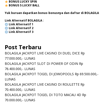
BONUS LUCKY SPIN
BONUS 5 LUCKY BALL
Yuk buruan dapatkan bonus-bonusnya dan daftar di
BOLAGILA
Link Alternatif BOLAGILA :
Link Alternatif 1
Link Alternatif 2
Link Alternatif 3
Post Terbaru
BOLAGILA JACKPOT LIVE CASINO DI DUEL DICE Rp
77.000.000,- LUNAS
BOLAGILA JACKPOT SLOT DI POWER OF ODIN Rp
76.400.000,- LUNAS
BOLAGILA JACKPOT TOGEL DI JOWOPOOLS Rp 69.500.000,-
LUNAS
BOLAGILA JACKPOT LIVE CASINO DI ROULETTE Rp
70.400.000,- LUNAS
BOLAGILA JACKPOT TOGEL DI TOTO MACAU 4D Rp
70.000.000,- LUNAS