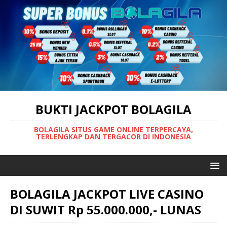
BUKTI JACKPOT BOLAGILA
BOLAGILA SITUS GAME ONLINE TERPERCAYA,
TERLENGKAP DAN TERGACOR DI INDONESIA
BOLAGILA JACKPOT LIVE CASINO
DI SUWIT Rp 55.000.000,- LUNAS