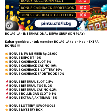
BOLAGILA - INTERNASIONAL DEWA GRUP (IDN PLAY)
Kabar gembira untuk member
BOLAGILA
telah Hadir
EXTRA
BONUS
!!!
BONUS NEW MEMBER Rp.25,000
BONUS DEPOSIT 10%
BONUS CASHBACK SLOT 3%
BONUS CASHBACK CASINO 10%
BONUS CASHBACK E-LOTTERY 10%
BONUS CASHBACK SPORTBOOK 10%
BONUS REFERRAL SLOT 0.5%
BONUS REFERRAL TOGEL 2%
BONUS REFERRAL CASINO 0.2%
BONUS ROLLINGAN SLOT 0.1%
BONUS EXTRA AJAK TEMAN 15%
BONUS LOTTERY JOWOPOOLS
BONUS MYSTERY BOX