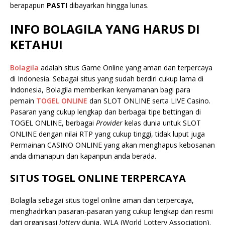
berapapun
PASTI
dibayarkan hingga lunas.
INFO
BOLAGILA
YANG HARUS DI
KETAHUI
Bolagila
adalah situs Game Online yang aman dan terpercaya
di Indonesia. Sebagai situs yang sudah berdiri cukup lama di
Indonesia, Bolagila memberikan kenyamanan bagi para
pemain
TOGEL ONLINE
dan SLOT ONLINE serta LIVE Casino.
Pasaran yang cukup lengkap dan berbagai tipe bettingan di
TOGEL ONLINE, berbagai
Provider
kelas dunia untuk SLOT
ONLINE dengan nilai RTP yang cukup tinggi, tidak luput juga
Permainan CASINO ONLINE yang akan menghapus kebosanan
anda dimanapun dan kapanpun anda berada.
SITUS TOGEL ONLINE TERPERCAYA
Bolagila sebagai situs togel online aman dan terpercaya,
menghadirkan pasaran-pasaran yang cukup lengkap dan resmi
dari organisasi
lottery
dunia, WLA (World Lottery Association).