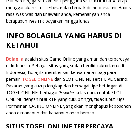
Puluhan hingga ratusan ribu pengguna setia
BOLAGILA
tetap
menggunakan situs terbesar dan terbaik di Indonesia ini. Hapus
rasa was-was dan khawatir anda, kemenangan anda
berapapun
PASTI
dibayarkan hingga lunas.
INFO
BOLAGILA
YANG HARUS DI
KETAHUI
Bolagila
adalah situs Game Online yang aman dan terpercaya
di Indonesia. Sebagai situs yang sudah berdiri cukup lama di
Indonesia, Bolagila memberikan kenyamanan bagi para
pemain
TOGEL ONLINE
dan SLOT ONLINE serta LIVE Casino.
Pasaran yang cukup lengkap dan berbagai tipe bettingan di
TOGEL ONLINE, berbagai
Provider
kelas dunia untuk SLOT
ONLINE dengan nilai RTP yang cukup tinggi, tidak luput juga
Permainan CASINO ONLINE yang akan menghapus kebosanan
anda dimanapun dan kapanpun anda berada.
SITUS TOGEL ONLINE TERPERCAYA