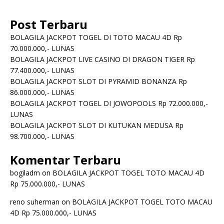
Post Terbaru
BOLAGILA JACKPOT TOGEL DI TOTO MACAU 4D Rp
70.000.000,- LUNAS
BOLAGILA JACKPOT LIVE CASINO DI DRAGON TIGER Rp
77.400.000,- LUNAS
BOLAGILA JACKPOT SLOT DI PYRAMID BONANZA Rp
86.000.000,- LUNAS
BOLAGILA JACKPOT TOGEL DI JOWOPOOLS Rp 72.000.000,-
LUNAS
BOLAGILA JACKPOT SLOT DI KUTUKAN MEDUSA Rp
98.700.000,- LUNAS
Komentar Terbaru
bogiladm
on
BOLAGILA JACKPOT TOGEL TOTO MACAU 4D
Rp 75.000.000,- LUNAS
reno suherman
on
BOLAGILA JACKPOT TOGEL TOTO MACAU
4D Rp 75.000.000,- LUNAS