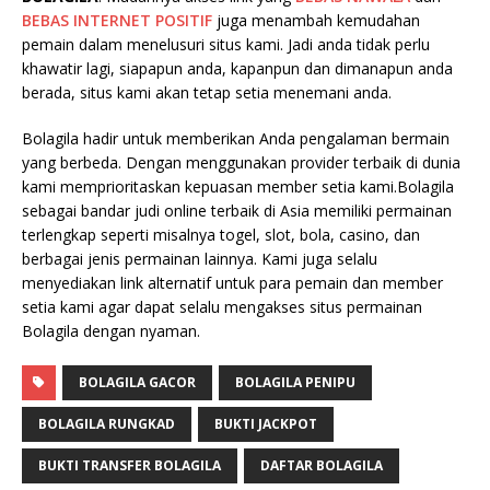
BEBAS INTERNET POSITIF
juga menambah kemudahan
pemain dalam menelusuri situs kami. Jadi anda tidak perlu
khawatir lagi, siapapun anda, kapanpun dan dimanapun anda
berada, situs kami akan tetap setia menemani anda.
Bolagila hadir untuk memberikan Anda pengalaman bermain
yang berbeda. Dengan menggunakan provider terbaik di dunia
kami memprioritaskan kepuasan member setia kami.Bolagila
sebagai bandar judi online terbaik di Asia memiliki permainan
terlengkap seperti misalnya togel, slot, bola, casino, dan
berbagai jenis permainan lainnya. Kami juga selalu
menyediakan link alternatif untuk para pemain dan member
setia kami agar dapat selalu mengakses situs permainan
Bolagila dengan nyaman.
BOLAGILA GACOR
BOLAGILA PENIPU
BOLAGILA RUNGKAD
BUKTI JACKPOT
BUKTI TRANSFER BOLAGILA
DAFTAR BOLAGILA