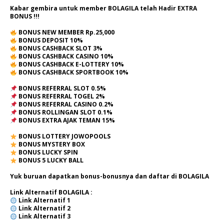
Kabar gembira untuk member
BOLAGILA
telah Hadir
EXTRA
BONUS
!!!
BONUS NEW MEMBER Rp.25,000
BONUS DEPOSIT 10%
BONUS CASHBACK SLOT 3%
BONUS CASHBACK CASINO 10%
BONUS CASHBACK E-LOTTERY 10%
BONUS CASHBACK SPORTBOOK 10%
BONUS REFERRAL SLOT 0.5%
BONUS REFERRAL TOGEL 2%
BONUS REFERRAL CASINO 0.2%
BONUS ROLLINGAN SLOT 0.1%
BONUS EXTRA AJAK TEMAN 15%
BONUS LOTTERY JOWOPOOLS
BONUS MYSTERY BOX
BONUS LUCKY SPIN
BONUS 5 LUCKY BALL
Yuk buruan dapatkan bonus-bonusnya dan daftar di
BOLAGILA
Link Alternatif BOLAGILA :
Link Alternatif 1
Link Alternatif 2
Link Alternatif 3