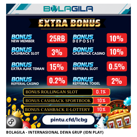
BOLAGILA - INTERNASIONAL DEWA GRUP (IDN PLAY)