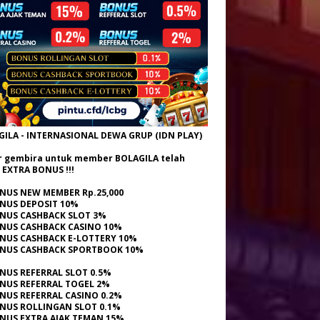
GILA - INTERNASIONAL DEWA GRUP (IDN PLAY)
r gembira untuk member
BOLAGILA
telah
r
EXTRA BONUS
!!!
NUS NEW MEMBER Rp.25,000
NUS DEPOSIT 10%
NUS CASHBACK SLOT 3%
NUS CASHBACK CASINO 10%
NUS CASHBACK E-LOTTERY 10%
NUS CASHBACK SPORTBOOK 10%
NUS REFERRAL SLOT 0.5%
NUS REFERRAL TOGEL 2%
NUS REFERRAL CASINO 0.2%
NUS ROLLINGAN SLOT 0.1%
NUS EXTRA AJAK TEMAN 15%