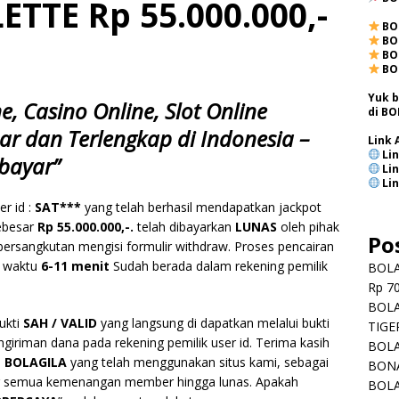
TTE Rp 55.000.000,-
BO
BO
BO
BO
Yuk 
ne, Casino Online, Slot Online
di
BO
sar dan Terlengkap di Indonesia –
Link 
Lin
bayar”
Lin
Lin
r id :
SAT***
yang telah berhasil mendapatkan jackpot
ebesar
Rp
55.000.000,-
.
telah dibayarkan
LUNAS
oleh pihak
Po
 bersangkutan mengisi formulir withdraw. Proses pencairan
 waktu
6-11 menit
Sudah berada dalam rekening pemilik
BOLA
Rp 7
BOLA
bukti
SAH / VALID
yang langsung di dapatkan melalui bukti
TIGE
giriman dana pada rekening pemilik user id. Terima kasih
BOLA
a
BOLAGILA
yang telah menggunakan situs kami, sebagai
BONA
r semua kemenangan member hingga lunas. Apakah
BOLA