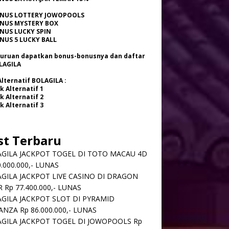
NUS LOTTERY JOWOPOOLS
NUS MYSTERY BOX
NUS LUCKY SPIN
NUS 5 LUCKY BALL
buruan dapatkan bonus-bonusnya dan daftar
LAGILA
Alternatif BOLAGILA :
k Alternatif 1
k Alternatif 2
k Alternatif 3
st Terbaru
GILA JACKPOT TOGEL DI TOTO MACAU 4D
0.000.000,- LUNAS
GILA JACKPOT LIVE CASINO DI DRAGON
R Rp 77.400.000,- LUNAS
GILA JACKPOT SLOT DI PYRAMID
NZA Rp 86.000.000,- LUNAS
GILA JACKPOT TOGEL DI JOWOPOOLS Rp