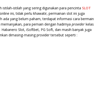
h istilah-istilah yang sering digunakan para pencinta
SLOT
line ini, tidak perlu khawatir, permainan slot ini juga
ih ada yang belum paham, terdapat informasi cara bermain
la memanjakan, para pemain dengan hadirnya
provider
kelas
, Habanero Slot, iSoftbet, PG Soft, dan masih banyak juga
nkan dimasing-masing provider tersebut seperti :