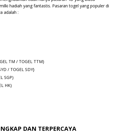
ki hadiah yang fantastis. Pasaran togel yang populer di
a adalah :
OGEL TM / TOGEL TTM)
SYD / TOGEL SDY}
EL SGP)
EL HK)
LENGKAP DAN TERPERCAYA