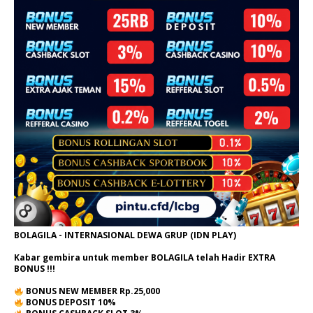
BOLAGILA - INTERNASIONAL DEWA GRUP (IDN PLAY)
Kabar gembira untuk member
BOLAGILA
telah Hadir
EXTRA
BONUS
!!!
BONUS NEW MEMBER Rp.25,000
BONUS DEPOSIT 10%