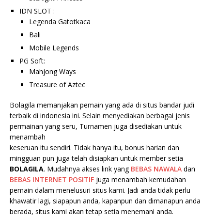
IDN SLOT :
Legenda Gatotkaca
Bali
Mobile Legends
PG Soft:
Mahjong Ways
Treasure of Aztec
Bolagila memanjakan pemain yang ada di situs bandar judi
terbaik di indonesia ini. Selain menyediakan berbagai jenis
permainan yang seru, Turnamen juga disediakan untuk
menambah
keseruan itu sendiri. Tidak hanya itu, bonus harian dan
mingguan pun juga telah disiapkan untuk member setia
BOLAGILA
. Mudahnya akses link yang
BEBAS NAWALA
dan
BEBAS INTERNET POSITIF
juga menambah kemudahan
pemain dalam menelusuri situs kami. Jadi anda tidak perlu
khawatir lagi, siapapun anda, kapanpun dan dimanapun anda
berada, situs kami akan tetap setia menemani anda.