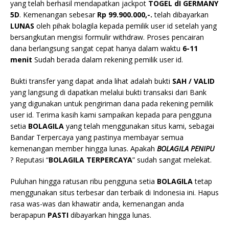
yang telah berhasil mendapatkan jackpot
TOGEL dI GERMANY
5D
. Kemenangan sebesar
Rp
99.900.000,-
.
telah dibayarkan
LUNAS
oleh pihak bolagila kepada pemilik user id setelah yang
bersangkutan mengisi formulir withdraw. Proses pencairan
dana berlangsung sangat cepat hanya dalam waktu
6-11
menit
Sudah berada dalam rekening pemilik user id.
Bukti transfer yang dapat anda lihat adalah bukti
SAH / VALID
yang langsung di dapatkan melalui bukti transaksi dari Bank
yang digunakan untuk pengiriman dana pada rekening pemilik
user id. Terima kasih kami sampaikan kepada para pengguna
setia
BOLAGILA
yang telah menggunakan situs kami, sebagai
Bandar Terpercaya yang pastinya membayar semua
kemenangan member hingga lunas. Apakah
BOLAGILA
PENIPU
? Reputasi “
BOLAGILA TERPERCAYA
” sudah sangat melekat.
Puluhan hingga ratusan ribu pengguna setia
BOLAGILA
tetap
menggunakan situs terbesar dan terbaik di Indonesia ini. Hapus
rasa was-was dan khawatir anda, kemenangan anda
berapapun
PASTI
dibayarkan hingga lunas.