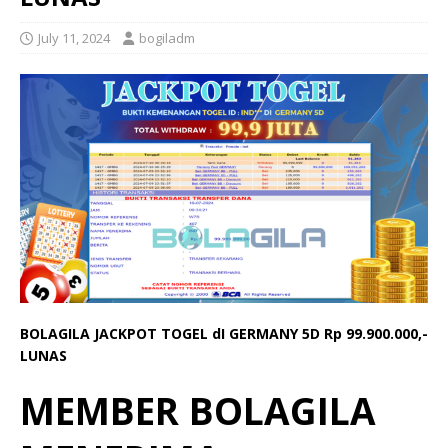
July 11, 2024
bogiladm
BOLAGILA JACKPOT TOGEL dI
GERMANY 5D
Rp 99.900.000,-
LUNAS
MEMBER BOLAGILA