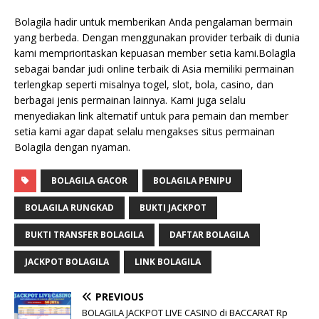
Bolagila hadir untuk memberikan Anda pengalaman bermain
yang berbeda. Dengan menggunakan provider terbaik di dunia
kami memprioritaskan kepuasan member setia kami.Bolagila
sebagai bandar judi online terbaik di Asia memiliki permainan
terlengkap seperti misalnya togel, slot, bola, casino, dan
berbagai jenis permainan lainnya. Kami juga selalu
menyediakan link alternatif untuk para pemain dan member
setia kami agar dapat selalu mengakses situs permainan
Bolagila dengan nyaman.
BOLAGILA GACOR
BOLAGILA PENIPU
BOLAGILA RUNGKAD
BUKTI JACKPOT
BUKTI TRANSFER BOLAGILA
DAFTAR BOLAGILA
JACKPOT BOLAGILA
LINK BOLAGILA
PREVIOUS
BOLAGILA JACKPOT LIVE CASINO di BACCARAT Rp