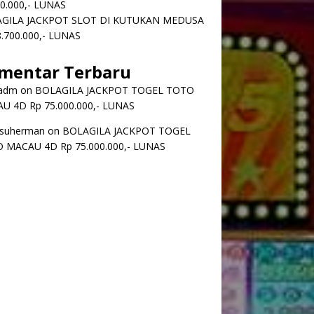
00.000,- LUNAS
GILA JACKPOT SLOT DI KUTUKAN MEDUSA
8.700.000,- LUNAS
mentar Terbaru
ladm
on
BOLAGILA JACKPOT TOGEL TOTO
U 4D Rp 75.000.000,- LUNAS
 suherman
on
BOLAGILA JACKPOT TOGEL
 MACAU 4D Rp 75.000.000,- LUNAS