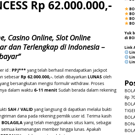
CESS Rp 62.000.000,-
BO
BO
BO
BO
Yuk 
ne, Casino Online, Slot Online
di
BO
sar dan Terlengkap di Indonesia –
Link 
Lin
bayar”
Lin
Lin
r id :
PPJ***
yang telah berhasil mendapatkan jackpot
an sebesar
Rp
62.000.000,-
.
telah dibayarkan
LUNAS
oleh
Po
h yang bersangkutan mengisi formulir withdraw. Proses
anya dalam waktu
6-11 menit
Sudah berada dalam rekening
BOLA
Rp 7
BOLA
bukti
SAH / VALID
yang langsung di dapatkan melalui bukti
TIGE
giriman dana pada rekening pemilik user id. Terima kasih
BOLA
a
BOLAGILA
yang telah menggunakan situs kami, sebagai
BONA
r semua kemenangan member hingga lunas. Apakah
BOLA