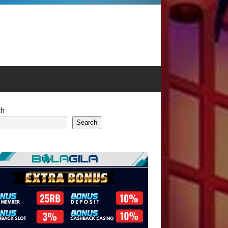
ch
Search