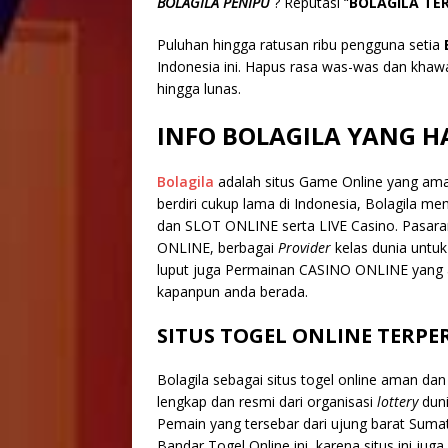
BOLAGILA
PENIPU
? Reputasi “
BOLAGILA TE
Puluhan hingga ratusan ribu pengguna setia
Indonesia ini. Hapus rasa was-was dan kha
hingga lunas.
INFO
BOLAGILA
YANG H
Bolagila
adalah situs Game Online yang aman
berdiri cukup lama di Indonesia, Bolagila 
dan SLOT ONLINE serta LIVE Casino. Pasaran
ONLINE, berbagai
Provider
kelas dunia untuk
luput juga Permainan CASINO ONLINE yang
kapanpun anda berada.
SITUS TOGEL ONLINE TERPE
Bolagila sebagai situs togel online aman d
lengkap dan resmi dari organisasi
lottery
duni
Pemain yang tersebar dari ujung barat Sumat
Bandar Togel Online ini, karena situs ini ju