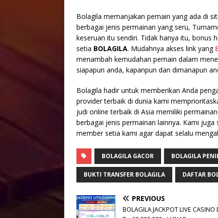
Bolagila memanjakan pemain yang ada di situs
berbagai jenis permainan yang seru, Turna
keseruan itu sendiri. Tidak hanya itu, bonu
setia
BOLAGILA
. Mudahnya akses link yang
menambah kemudahan pemain dalam menelusuri
siapapun anda, kapanpun dan dimanapun and
Bolagila hadir untuk memberikan Anda pen
provider terbaik di dunia kami mempriorita
judi online terbaik di Asia memiliki permainan
berbagai jenis permainan lainnya. Kami juga 
member setia kami agar dapat selalu menga
BOLAGILA GACOR
BOLAGILA PENI
BUKTI TRANSFER BOLAGILA
DAFTAR BO
PREVIOUS
BOLAGILA JACKPOT LIVE CASINO 