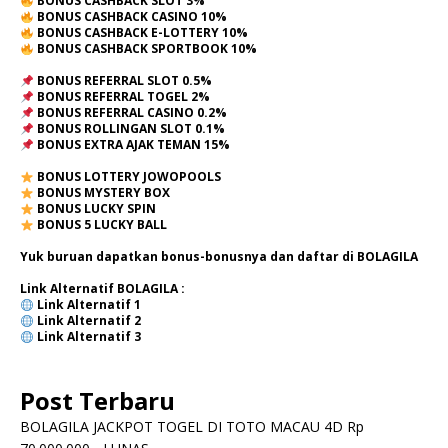
BONUS CASHBACK SLOT 3%
BONUS CASHBACK CASINO 10%
BONUS CASHBACK E-LOTTERY 10%
BONUS CASHBACK SPORTBOOK 10%
BONUS REFERRAL SLOT 0.5%
BONUS REFERRAL TOGEL 2%
BONUS REFERRAL CASINO 0.2%
BONUS ROLLINGAN SLOT 0.1%
BONUS EXTRA AJAK TEMAN 15%
BONUS LOTTERY JOWOPOOLS
BONUS MYSTERY BOX
BONUS LUCKY SPIN
BONUS 5 LUCKY BALL
Yuk buruan dapatkan bonus-bonusnya dan daftar di
BOLAGILA
Link Alternatif BOLAGILA :
Link Alternatif 1
Link Alternatif 2
Link Alternatif 3
Post Terbaru
BOLAGILA JACKPOT TOGEL DI TOTO MACAU 4D Rp