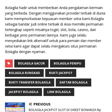
Bolagila hadir untuk memberikan Anda pengalaman bermain
yang berbeda. Dengan menggunakan provider terbaik di dunia
kami memprioritaskan kepuasan member setia kami.Bolagila
sebagai bandar judi online terbaik di Asia memiliki permainan
terlengkap seperti misalnya togel, slot, bola, casino, dan
berbagai jenis permainan lainnya. Kami juga selalu
menyediakan link alternatif untuk para pemain dan member
setia kami agar dapat selalu mengakses situs permainan
Bolagila dengan nyaman.
BOLAGILA GACOR
BOLAGILA PENIPU
BOLAGILA RUNGKAD
BUKTI JACKPOT
BUKTI TRANSFER BOLAGILA
DAFTAR BOLAGILA
JACKPOT BOLAGILA
LINK BOLAGILA
PREVIOUS
BOLAGILA JACKPOT SLOT DI SWEET BONANZA Rp