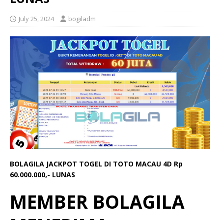
July 25, 2024
bogiladm
BOLAGILA JACKPOT TOGEL DI TOTO MACAU 4D Rp
60.000.000,- LUNAS
MEMBER BOLAGILA