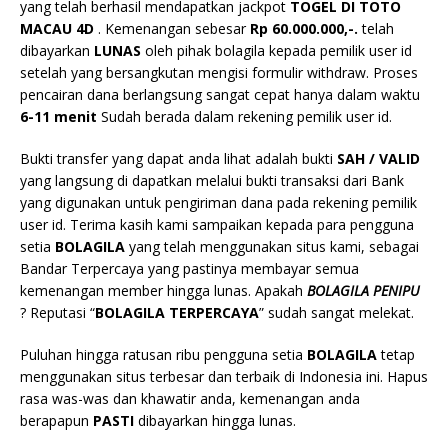
yang telah berhasil mendapatkan jackpot
TOGEL DI TOTO
MACAU 4D
. Kemenangan sebesar
Rp
60.000.000,-
.
telah
dibayarkan
LUNAS
oleh pihak bolagila kepada pemilik user id
setelah yang bersangkutan mengisi formulir withdraw. Proses
pencairan dana berlangsung sangat cepat hanya dalam waktu
6-11 menit
Sudah berada dalam rekening pemilik user id.
Bukti transfer yang dapat anda lihat adalah bukti
SAH / VALID
yang langsung di dapatkan melalui bukti transaksi dari Bank
yang digunakan untuk pengiriman dana pada rekening pemilik
user id. Terima kasih kami sampaikan kepada para pengguna
setia
BOLAGILA
yang telah menggunakan situs kami, sebagai
Bandar Terpercaya yang pastinya membayar semua
kemenangan member hingga lunas. Apakah
BOLAGILA
PENIPU
? Reputasi “
BOLAGILA TERPERCAYA
” sudah sangat melekat.
Puluhan hingga ratusan ribu pengguna setia
BOLAGILA
tetap
menggunakan situs terbesar dan terbaik di Indonesia ini. Hapus
rasa was-was dan khawatir anda, kemenangan anda
berapapun
PASTI
dibayarkan hingga lunas.