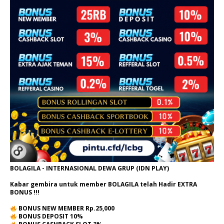
BOLAGILA - INTERNASIONAL DEWA GRUP (IDN PLAY)
Kabar gembira untuk member
BOLAGILA
telah Hadir
EXTRA
BONUS
!!!
BONUS NEW MEMBER Rp.25,000
BONUS DEPOSIT 10%