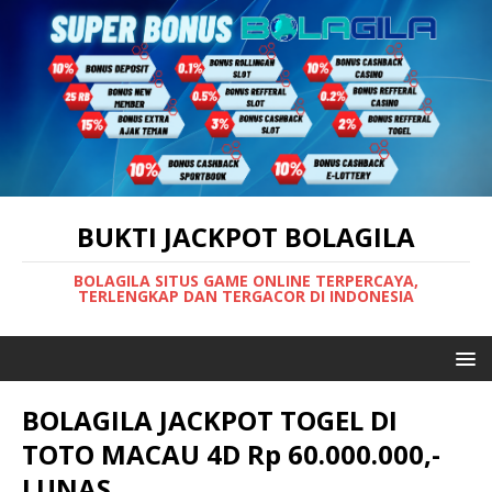
BUKTI JACKPOT BOLAGILA
BOLAGILA SITUS GAME ONLINE TERPERCAYA,
TERLENGKAP DAN TERGACOR DI INDONESIA
BOLAGILA JACKPOT TOGEL DI
TOTO MACAU 4D Rp 60.000.000,-
LUNAS