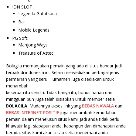
IDN SLOT :
Legenda Gatotkaca
Bali
Mobile Legends
PG Soft:
Mahjong Ways
Treasure of Aztec
Bolagila memanjakan pemain yang ada di situs bandar judi
terbaik di indonesia ini. Selain menyediakan berbagai jenis
permainan yang seru, Turnamen juga disediakan untuk
menambah
keseruan itu sendiri. Tidak hanya itu, bonus harian dan
mingguan pun juga telah disiapkan untuk member setia
BOLAGILA
. Mudahnya akses link yang
BEBAS NAWALA
dan
BEBAS INTERNET POSITIF
juga menambah kemudahan
pemain dalam menelusuri situs kami. Jadi anda tidak perlu
khawatir lagi, siapapun anda, kapanpun dan dimanapun anda
berada, situs kami akan tetap setia menemani anda.