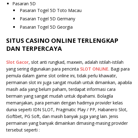
Pasaran 5D
Pasaran Togel 5D Toto Macau
Pasaran Togel 5D Germany
Pasaran Togel 5D Georgia
SITUS CASINO ONLINE TERLENGKAP
DAN TERPERCAYA
Slot
Gacor
, slot anti rungkad, maxwin, adalah istilah-istilah
yang sering digunakan para pencinta
SLOT
ONLINE
. Bagi para
pemula dalam game slot online ini, tidak perlu khawatir,
permainan slot ini juga sangat mudah untuk dimainkan, apabila
masih ada yang belum paham, terdapat informasi cara
bermain yang sangat mudah untuk dipahami. Bolagila
memanjakan, para pemain dengan hadirnya
provider
kelas
dunia seperti IDN SLOT, Pragmatic Play / PP, Habanero Slot,
iSoftbet, PG Soft, dan masih banyak juga yang lain. Jenis
permainan yang banyak dimainkan dimasing-masing provider
tersebut seperti :