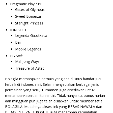
Pragmatic Play / PP
Gates of Olympus
Sweet Bonanza
Starlight Princess
IDN SLOT :
Legenda Gatotkaca
Bali
Mobile Legends
PG Soft:
Mahjong Ways
Treasure of Aztec
Bolagila memanjakan pemain yang ada di situs bandar judi
terbaik di indonesia ini. Selain menyediakan berbagai jenis
permainan yang seru, Turnamen juga disediakan untuk
menambahkeseruan itu sendiri. Tidak hanya itu, bonus harian
dan mingguan pun juga telah disiapkan untuk member setia
BOLAGILA. Mudahnya akses link yang BEBAS NAWALA dan
BEBAS INTERNET POSITIF juga menambah kemudahan