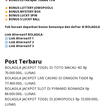
BONUS EXTRA AJAK TEMAN 15%
BONUS LOTTERY JOWOPOOLS
BONUS MYSTERY BOX
BONUS LUCKY SPIN
BONUS 5 LUCKY BALL
Yuk buruan dapatkan bonus-bonusnya dan daftar di
BOLAGILA
Link Alternatif BOLAGILA :
Link Alternatif 1
Link Alternatif 2
Link Alternatif 3
Post Terbaru
BOLAGILA JACKPOT TOGEL DI TOTO MACAU 4D Rp
70.000.000,- LUNAS
BOLAGILA JACKPOT LIVE CASINO DI DRAGON TIGER Rp
77.400.000,- LUNAS
BOLAGILA JACKPOT SLOT DI PYRAMID BONANZA Rp
86.000.000,- LUNAS
BOLAGILA JACKPOT TOGEL DI JOWOPOOLS Rp 72.000.000,-
LUNAS