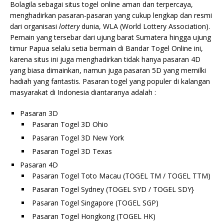
Bolagila sebagai situs togel online aman dan terpercaya,
menghadirkan pasaran-pasaran yang cukup lengkap dan resmi
dari organisasi
lottery
dunia, WLA (World Lottery Association).
Pemain yang tersebar dari ujung barat Sumatera hingga ujung
timur Papua selalu setia bermain di Bandar Togel Online ini,
karena situs ini juga menghadirkan tidak hanya pasaran 4D
yang biasa dimainkan, namun juga pasaran 5D yang memilki
hadiah yang fantastis. Pasaran togel yang populer di kalangan
masyarakat di Indonesia diantaranya adalah :
Pasaran 3D
Pasaran Togel 3D Ohio
Pasaran Togel 3D New York
Pasaran Togel 3D Texas
Pasaran 4D
Pasaran Togel Toto Macau (TOGEL TM / TOGEL TTM)
Pasaran Togel Sydney (TOGEL SYD / TOGEL SDY}
Pasaran Togel Singapore (TOGEL SGP)
Pasaran Togel Hongkong (TOGEL HK)