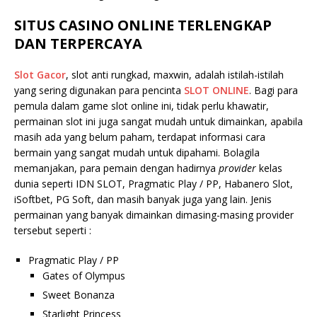
SITUS CASINO ONLINE TERLENGKAP
DAN TERPERCAYA
Slot
Gacor
, slot anti rungkad, maxwin, adalah istilah-istilah
yang sering digunakan para pencinta
SLOT
ONLINE
. Bagi para
pemula dalam game slot online ini, tidak perlu khawatir,
permainan slot ini juga sangat mudah untuk dimainkan, apabila
masih ada yang belum paham, terdapat informasi cara
bermain yang sangat mudah untuk dipahami. Bolagila
memanjakan, para pemain dengan hadirnya
provider
kelas
dunia seperti IDN SLOT, Pragmatic Play / PP, Habanero Slot,
iSoftbet, PG Soft, dan masih banyak juga yang lain. Jenis
permainan yang banyak dimainkan dimasing-masing provider
tersebut seperti :
Pragmatic Play / PP
Gates of Olympus
Sweet Bonanza
Starlight Princess