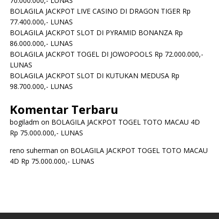
70.000.000,- LUNAS
BOLAGILA JACKPOT LIVE CASINO DI DRAGON TIGER Rp
77.400.000,- LUNAS
BOLAGILA JACKPOT SLOT DI PYRAMID BONANZA Rp
86.000.000,- LUNAS
BOLAGILA JACKPOT TOGEL DI JOWOPOOLS Rp 72.000.000,-
LUNAS
BOLAGILA JACKPOT SLOT DI KUTUKAN MEDUSA Rp
98.700.000,- LUNAS
Komentar Terbaru
bogiladm
on
BOLAGILA JACKPOT TOGEL TOTO MACAU 4D
Rp 75.000.000,- LUNAS
reno suherman
on
BOLAGILA JACKPOT TOGEL TOTO MACAU
4D Rp 75.000.000,- LUNAS