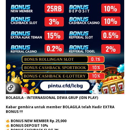
BOLAGILA - INTERNASIONAL DEWA GRUP (IDN PLAY)
Kabar gembira untuk member
BOLAGILA
telah Hadir
EXTRA
BONUS
!!!
BONUS NEW MEMBER Rp.25,000
BONUS DEPOSIT 10%