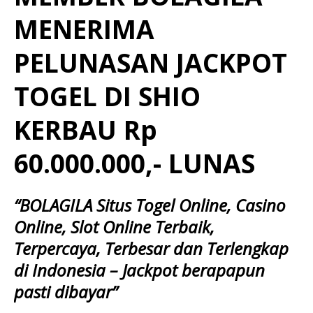
MENERIMA
PELUNASAN JACKPOT
TOGEL DI SHIO
KERBAU Rp
60.000.000,- LUNAS
“
BOLAGILA
Situs Togel Online, Casino
Online, Slot Online Terbaik,
Terpercaya, Terbesar dan Terlengkap
di Indonesia – Jackpot berapapun
pasti dibayar”