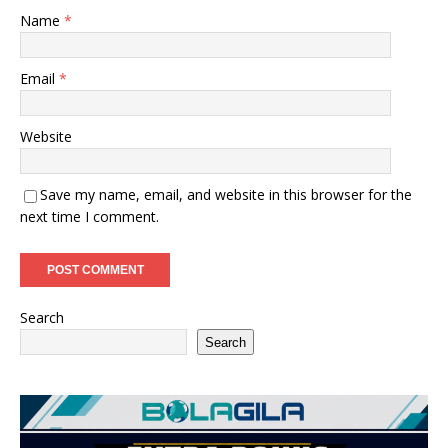
Name
*
Email
*
Website
Save my name, email, and website in this browser for the
next time I comment.
Search
Search