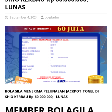
LUNAS
September 4, 2024
bogiladm
BOLAGILA MENERIMA PELUNASAN JACKPOT TOGEL DI
SHIO KERBAU Rp 60.000.000,- LUNAS
MEMBER BOLAGILA