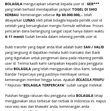
BOLAGILA
mengucapkan selamat kepada user id :
GER***
yang telah berhasil mendapatkan jackpot
TOGEL DI SHIO
KERBAU
. Kemenangan sebesar
Rp
60.000.000,-
.
telah
dibayarkan
LUNAS
oleh pihak bolagila kepada pemilik user id
setelah yang bersangkutan mengisi formulir withdraw. Proses
pencairan dana berlangsung sangat cepat hanya dalam waktu
6-11 menit
Sudah berada dalam rekening pemilik user id.
Bukti transfer yang dapat anda lihat adalah bukti
SAH / VALID
yang langsung di dapatkan melalui bukti transaksi dari Bank
yang digunakan untuk pengiriman dana pada rekening pemilik
user id. Terima kasih kami sampaikan kepada para pengguna
setia
BOLAGILA
yang telah menggunakan situs kami, sebagai
Bandar Terpercaya yang pastinya membayar semua
kemenangan member hingga lunas. Apakah
BOLAGILA
PENIPU
? Reputasi “
BOLAGILA TERPERCAYA
” sudah sangat melekat.
Puluhan hingga ratusan ribu pengguna setia
BOLAGILA
tetap
menggunakan situs terbesar dan terbaik di Indonesia ini. Hapus
rasa was-was dan khawatir anda, kemenangan anda