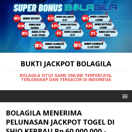
BUKTI JACKPOT BOLAGILA
BOLAGILA SITUS GAME ONLINE TERPERCAYA,
TERLENGKAP DAN TERGACOR DI INDONESIA
BOLAGILA MENERIMA
PELUNASAN JACKPOT TOGEL DI
SHIO KERBAU Rp 60.000.000,-