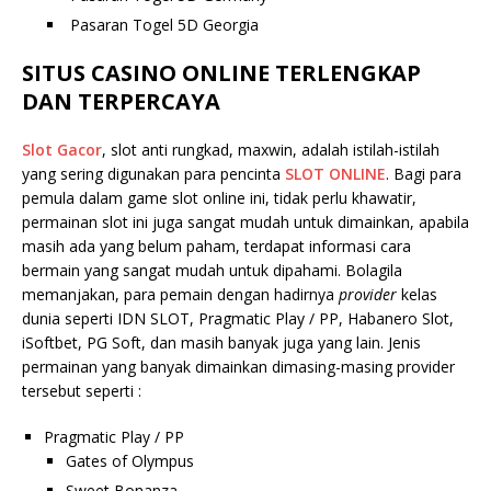
Pasaran Togel 5D Georgia
SITUS CASINO ONLINE TERLENGKAP
DAN TERPERCAYA
Slot
Gacor
, slot anti rungkad, maxwin, adalah istilah-istilah
yang sering digunakan para pencinta
SLOT
ONLINE
. Bagi para
pemula dalam game slot online ini, tidak perlu khawatir,
permainan slot ini juga sangat mudah untuk dimainkan, apabila
masih ada yang belum paham, terdapat informasi cara
bermain yang sangat mudah untuk dipahami. Bolagila
memanjakan, para pemain dengan hadirnya
provider
kelas
dunia seperti IDN SLOT, Pragmatic Play / PP, Habanero Slot,
iSoftbet, PG Soft, dan masih banyak juga yang lain. Jenis
permainan yang banyak dimainkan dimasing-masing provider
tersebut seperti :
Pragmatic Play / PP
Gates of Olympus
Sweet Bonanza