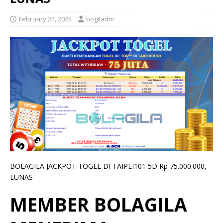
February 24, 2024
bogiladm
BOLAGILA JACKPOT TOGEL DI TAIPEI101 5D Rp 75.000.000,-
LUNAS
MEMBER BOLAGILA