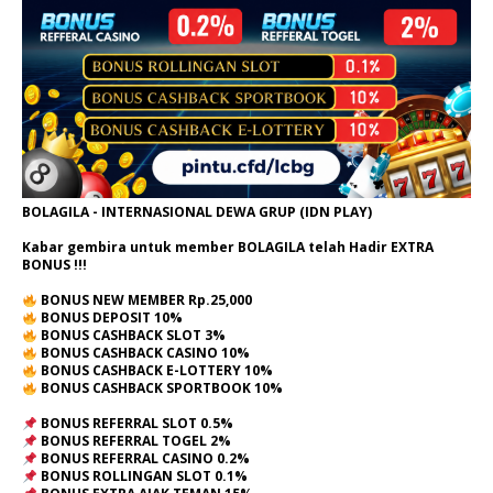
BOLAGILA - INTERNASIONAL DEWA GRUP (IDN PLAY)
Kabar gembira untuk member
BOLAGILA
telah Hadir
EXTRA
BONUS
!!!
BONUS NEW MEMBER Rp.25,000
BONUS DEPOSIT 10%
BONUS CASHBACK SLOT 3%
BONUS CASHBACK CASINO 10%
BONUS CASHBACK E-LOTTERY 10%
BONUS CASHBACK SPORTBOOK 10%
BONUS REFERRAL SLOT 0.5%
BONUS REFERRAL TOGEL 2%
BONUS REFERRAL CASINO 0.2%
BONUS ROLLINGAN SLOT 0.1%