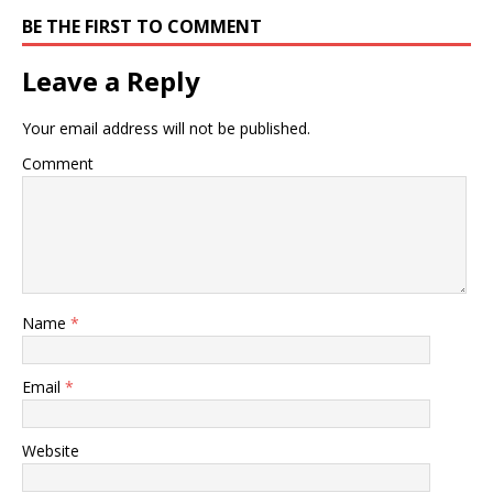
BE THE FIRST TO COMMENT
Leave a Reply
Your email address will not be published.
Comment
Name
*
Email
*
Website