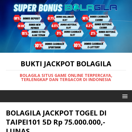
BUKTI JACKPOT BOLAGILA
BOLAGILA SITUS GAME ONLINE TERPERCAYA,
TERLENGKAP DAN TERGACOR DI INDONESIA
BOLAGILA JACKPOT TOGEL DI
TAIPEI101 5D Rp 75.000.000,-
LUNAS