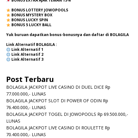
BONUS EXTRA AJAK TEMAN 15%
BONUS LOTTERY JOWOPOOLS
BONUS MYSTERY BOX
BONUS LUCKY SPIN
BONUS 5 LUCKY BALL
Yuk buruan dapatkan bonus-bonusnya dan daftar di
BOLAGILA
Link Alternatif BOLAGILA :
Link Alternatif 1
Link Alternatif 2
Link Alternatif 3
Post Terbaru
BOLAGILA JACKPOT LIVE CASINO DI DUEL DICE Rp
77.000.000,- LUNAS
BOLAGILA JACKPOT SLOT DI POWER OF ODIN Rp
76.400.000,- LUNAS
BOLAGILA JACKPOT TOGEL DI JOWOPOOLS Rp 69.500.000,-
LUNAS
BOLAGILA JACKPOT LIVE CASINO DI ROULETTE Rp
70.400.000,- LUNAS