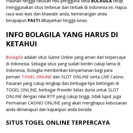
Puluhan hingga ratusan ribu pengguna setia
BOLAGILA
tetap
menggunakan situs terbesar dan terbaik di Indonesia ini. Hapus
rasa was-was dan khawatir anda, kemenangan anda
berapapun
PASTI
dibayarkan hingga lunas.
INFO
BOLAGILA
YANG HARUS DI
KETAHUI
Bolagila
adalah situs Game Online yang aman dan terpercaya
di Indonesia. Sebagai situs yang sudah berdiri cukup lama di
Indonesia, Bolagila memberikan kenyamanan bagi para
pemain
TOGEL ONLINE
dan SLOT ONLINE serta LIVE Casino.
Pasaran yang cukup lengkap dan berbagai tipe bettingan di
TOGEL ONLINE, berbagai
Provider
kelas dunia untuk SLOT
ONLINE dengan nilai RTP yang cukup tinggi, tidak luput juga
Permainan CASINO ONLINE yang akan menghapus kebosanan
anda dimanapun dan kapanpun anda berada.
SITUS TOGEL ONLINE TERPERCAYA