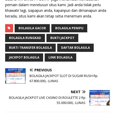
pemain dalam menelusuri situs kami. Jadi anda tidak perlu
khawatir lagi, siapapun anda, kapanpun dan dimanapun anda
berada, situs kami akan tetap setia menemani anda.
BOLAGILA GACOR
BOLAGILA PENIPU
BOLAGILA RUNGKAD
BUKTI JACKPOT
BUKTI TRANSFER BOLAGILA
DAFTAR BOLAGILA
JACKPOT BOLAGILA
LINK BOLAGILA
PREVIOUS
BOLAGILA JACKPOT SLOT DI SUGAR RUSH Rp
67.800.000,- LUNAS
NEXT
BOLAGILA JACKPOT LIVE CASINO DI ROULETTE 2 Rp
55.000.000,- LUNAS