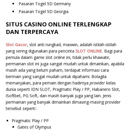
Pasaran Togel 5D Germany
Pasaran Togel 5D Georgia
SITUS CASINO ONLINE TERLENGKAP
DAN TERPERCAYA
Slot
Gacor
, slot anti rungkad, maxwin, adalah istilah-istilah
yang sering digunakan para pencinta
SLOT
ONLINE
. Bagi para
pemula dalam game slot online ini, tidak perlu khawatir,
permainan slot ini juga sangat mudah untuk dimainkan, apabila
masih ada yang belum paham, terdapat informasi cara
bermain yang sangat mudah untuk dipahami. Bolagila
memanjakan, para pemain dengan hadirnya
provider
kelas
dunia seperti IDN SLOT, Pragmatic Play / PP, Habanero Slot,
iSoftbet, PG Soft, dan masih banyak juga yang lain. Jenis
permainan yang banyak dimainkan dimasing-masing provider
tersebut seperti :
Pragmatic Play / PP
Gates of Olympus