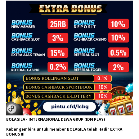
BOLAGILA - INTERNASIONAL DEWA GRUP (IDN PLAY)
Kabar gembira untuk member
BOLAGILA
telah Hadir
EXTRA
BONUS
!!!