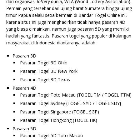
dari organisasi
lottery
dunia, WLA (World Lottery Association).
Pemain yang tersebar dari ujung barat Sumatera hingga ujung
timur Papua selalu setia bermain di Bandar Togel Online ini,
karena situs ini juga menghadirkan tidak hanya pasaran 4D
yang biasa dimainkan, namun juga pasaran 5D yang memilki
hadiah yang fantastis. Pasaran togel yang populer di kalangan
masyarakat di Indonesia diantaranya adalah :
Pasaran 3D
Pasaran Togel 3D Ohio
Pasaran Togel 3D New York
Pasaran Togel 3D Texas
Pasaran 4D
Pasaran Togel Toto Macau (TOGEL TM / TOGEL TTM)
Pasaran Togel Sydney (TOGEL SYD / TOGEL SDY}
Pasaran Togel Singapore (TOGEL SGP)
Pasaran Togel Hongkong (TOGEL HK)
Pasaran 5D
Pasaran Togel 5D Toto Macau