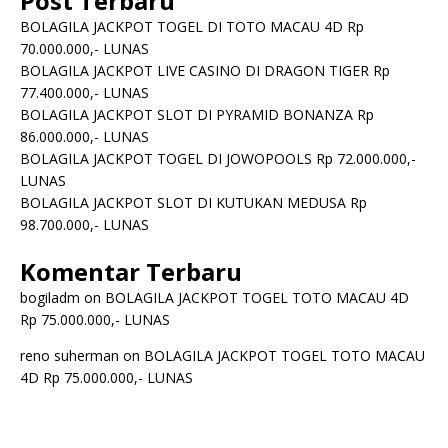
Post Terbaru
BOLAGILA JACKPOT TOGEL DI TOTO MACAU 4D Rp
70.000.000,- LUNAS
BOLAGILA JACKPOT LIVE CASINO DI DRAGON TIGER Rp
77.400.000,- LUNAS
BOLAGILA JACKPOT SLOT DI PYRAMID BONANZA Rp
86.000.000,- LUNAS
BOLAGILA JACKPOT TOGEL DI JOWOPOOLS Rp 72.000.000,-
LUNAS
BOLAGILA JACKPOT SLOT DI KUTUKAN MEDUSA Rp
98.700.000,- LUNAS
Komentar Terbaru
bogiladm
on
BOLAGILA JACKPOT TOGEL TOTO MACAU 4D
Rp 75.000.000,- LUNAS
reno suherman
on
BOLAGILA JACKPOT TOGEL TOTO MACAU
4D Rp 75.000.000,- LUNAS