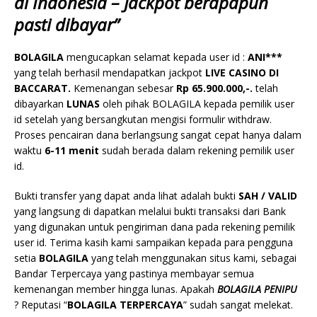
di Indonesia – Jackpot berapapun
pasti dibayar”
BOLAGILA
mengucapkan selamat kepada user id :
ANI***
yang telah berhasil mendapatkan jackpot
LIVE CASINO DI
BACCARAT.
Kemenangan sebesar
Rp
65.900.000
,-
.
telah
dibayarkan
LUNAS
oleh pihak BOLAGILA kepada pemilik user
id setelah yang bersangkutan mengisi formulir withdraw.
Proses pencairan dana berlangsung sangat cepat hanya dalam
waktu
6-11 menit
sudah berada dalam rekening pemilik user
id.
Bukti transfer yang dapat anda lihat adalah bukti
SAH / VALID
yang langsung di dapatkan melalui bukti transaksi dari Bank
yang digunakan untuk pengiriman dana pada rekening pemilik
user id. Terima kasih kami sampaikan kepada para pengguna
setia
BOLAGILA
yang telah menggunakan situs kami, sebagai
Bandar Terpercaya yang pastinya membayar semua
kemenangan member hingga lunas. Apakah
BOLAGILA
PENIPU
? Reputasi “
BOLAGILA TERPERCAYA
” sudah sangat melekat.