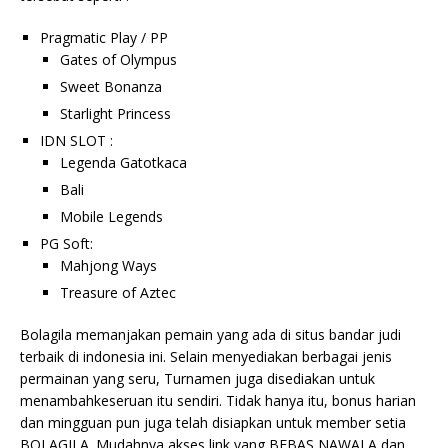
Pragmatic Play / PP
Gates of Olympus
Sweet Bonanza
Starlight Princess
IDN SLOT :
Legenda Gatotkaca
Bali
Mobile Legends
PG Soft:
Mahjong Ways
Treasure of Aztec
Bolagila memanjakan pemain yang ada di situs bandar judi
terbaik di indonesia ini. Selain menyediakan berbagai jenis
permainan yang seru, Turnamen juga disediakan untuk
menambahkeseruan itu sendiri. Tidak hanya itu, bonus harian
dan mingguan pun juga telah disiapkan untuk member setia
BOLAGILA. Mudahnya akses link yang BEBAS NAWALA dan