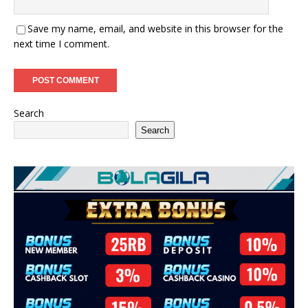
Save my name, email, and website in this browser for the
next time I comment.
Search
Search