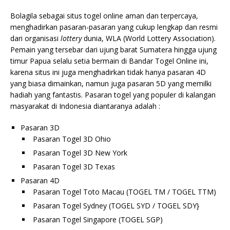
Bolagila sebagai situs togel online aman dan terpercaya,
menghadirkan pasaran-pasaran yang cukup lengkap dan resmi
dari organisasi
lottery
dunia, WLA (World Lottery Association).
Pemain yang tersebar dari ujung barat Sumatera hingga ujung
timur Papua selalu setia bermain di Bandar Togel Online ini,
karena situs ini juga menghadirkan tidak hanya pasaran 4D
yang biasa dimainkan, namun juga pasaran 5D yang memilki
hadiah yang fantastis. Pasaran togel yang populer di kalangan
masyarakat di Indonesia diantaranya adalah :
Pasaran 3D
Pasaran Togel 3D Ohio
Pasaran Togel 3D New York
Pasaran Togel 3D Texas
Pasaran 4D
Pasaran Togel Toto Macau (TOGEL TM / TOGEL TTM)
Pasaran Togel Sydney (TOGEL SYD / TOGEL SDY}
Pasaran Togel Singapore (TOGEL SGP)