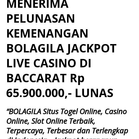
MENERIMA
PELUNASAN
KEMENANGAN
BOLAGILA JACKPOT
LIVE CASINO DI
BACCARAT Rp
65.900.000,- LUNAS
“
BOLAGILA
Situs Togel Online, Casino
Online, Slot Online Terbaik,
Terpercaya, Terbesar dan Terlengkap