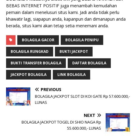
BEBAS INTERNET POSITIF juga menambah kemudahan
pemain dalam menelusuri situs kami. Jadi anda tidak perlu
khawatir lagi, siapapun anda, kapanpun dan dimanapun anda
berada, situs kami akan tetap setia menemani anda.
BOLAGILA GACOR
BOLAGILA PENIPU
BOLAGILA RUNGKAD
BUKTI JACKPOT
BUKTI TRANSFER BOLAGILA
DAFTAR BOLAGILA
JACKPOT BOLAGILA
LINK BOLAGILA
PREVIOUS
BOLAGILA JACKPOT SLOT DI KOI GATE Rp 57.600.000,-
LUNAS
NEXT
BOLAGILA JACKPOT TOGEL DI SHIO NAGA Rp
55.600.000,- LUNAS