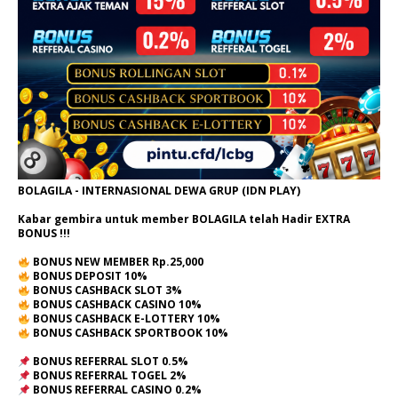
BOLAGILA - INTERNASIONAL DEWA GRUP (IDN PLAY)
Kabar gembira untuk member
BOLAGILA
telah Hadir
EXTRA
BONUS
!!!
BONUS NEW MEMBER Rp.25,000
BONUS DEPOSIT 10%
BONUS CASHBACK SLOT 3%
BONUS CASHBACK CASINO 10%
BONUS CASHBACK E-LOTTERY 10%
BONUS CASHBACK SPORTBOOK 10%
BONUS REFERRAL SLOT 0.5%
BONUS REFERRAL TOGEL 2%
BONUS REFERRAL CASINO 0.2%