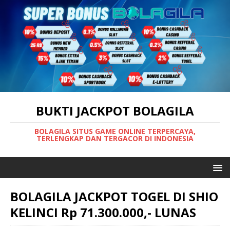
BUKTI JACKPOT BOLAGILA
BOLAGILA SITUS GAME ONLINE TERPERCAYA,
TERLENGKAP DAN TERGACOR DI INDONESIA
BOLAGILA JACKPOT TOGEL DI SHIO
KELINCI Rp 71.300.000,- LUNAS