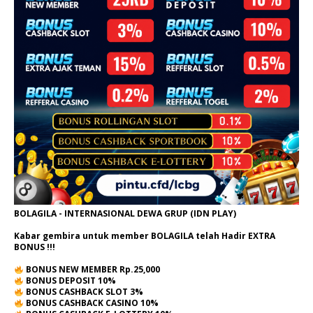
BOLAGILA - INTERNASIONAL DEWA GRUP (IDN PLAY)
Kabar gembira untuk member
BOLAGILA
telah Hadir
EXTRA
BONUS
!!!
BONUS NEW MEMBER Rp.25,000
BONUS DEPOSIT 10%
BONUS CASHBACK SLOT 3%
BONUS CASHBACK CASINO 10%