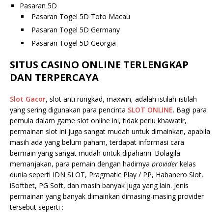
Pasaran 5D
Pasaran Togel 5D Toto Macau
Pasaran Togel 5D Germany
Pasaran Togel 5D Georgia
SITUS CASINO ONLINE TERLENGKAP
DAN TERPERCAYA
Slot
Gacor
, slot anti rungkad, maxwin, adalah istilah-istilah
yang sering digunakan para pencinta
SLOT
ONLINE
. Bagi para
pemula dalam game slot online ini, tidak perlu khawatir,
permainan slot ini juga sangat mudah untuk dimainkan, apabila
masih ada yang belum paham, terdapat informasi cara
bermain yang sangat mudah untuk dipahami. Bolagila
memanjakan, para pemain dengan hadirnya
provider
kelas
dunia seperti IDN SLOT, Pragmatic Play / PP, Habanero Slot,
iSoftbet, PG Soft, dan masih banyak juga yang lain. Jenis
permainan yang banyak dimainkan dimasing-masing provider
tersebut seperti :