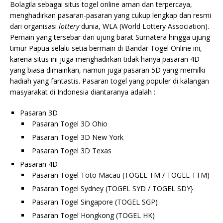
Bolagila sebagai situs togel online aman dan terpercaya,
menghadirkan pasaran-pasaran yang cukup lengkap dan resmi
dari organisasi
lottery
dunia, WLA (World Lottery Association).
Pemain yang tersebar dari ujung barat Sumatera hingga ujung
timur Papua selalu setia bermain di Bandar Togel Online ini,
karena situs ini juga menghadirkan tidak hanya pasaran 4D
yang biasa dimainkan, namun juga pasaran 5D yang memilki
hadiah yang fantastis. Pasaran togel yang populer di kalangan
masyarakat di Indonesia diantaranya adalah :
Pasaran 3D
Pasaran Togel 3D Ohio
Pasaran Togel 3D New York
Pasaran Togel 3D Texas
Pasaran 4D
Pasaran Togel Toto Macau (TOGEL TM / TOGEL TTM)
Pasaran Togel Sydney (TOGEL SYD / TOGEL SDY}
Pasaran Togel Singapore (TOGEL SGP)
Pasaran Togel Hongkong (TOGEL HK)