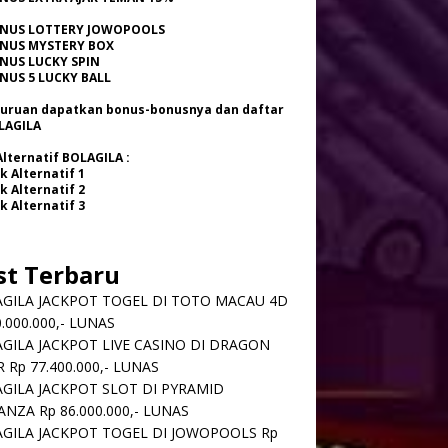
NUS LOTTERY JOWOPOOLS
NUS MYSTERY BOX
NUS LUCKY SPIN
NUS 5 LUCKY BALL
buruan dapatkan bonus-bonusnya dan daftar
LAGILA
Alternatif BOLAGILA :
k Alternatif 1
k Alternatif 2
k Alternatif 3
st Terbaru
GILA JACKPOT TOGEL DI TOTO MACAU 4D
0.000.000,- LUNAS
GILA JACKPOT LIVE CASINO DI DRAGON
R Rp 77.400.000,- LUNAS
GILA JACKPOT SLOT DI PYRAMID
NZA Rp 86.000.000,- LUNAS
GILA JACKPOT TOGEL DI JOWOPOOLS Rp