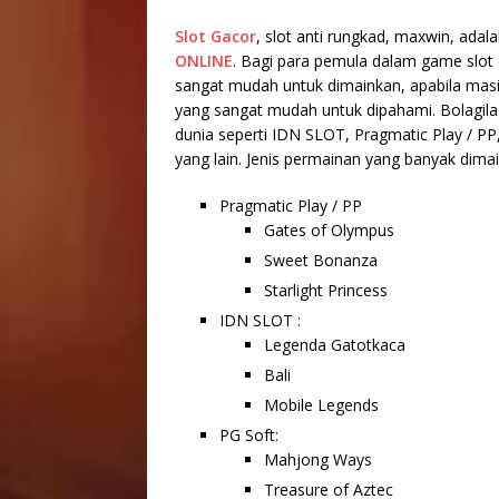
Slot
Gacor
, slot anti rungkad, maxwin, adala
ONLINE
. Bagi para pemula dalam game slot on
sangat mudah untuk dimainkan, apabila mas
yang sangat mudah untuk dipahami. Bolagi
dunia seperti IDN SLOT, Pragmatic Play / PP
yang lain. Jenis permainan yang banyak dimai
Pragmatic Play / PP
Gates of Olympus
Sweet Bonanza
Starlight Princess
IDN SLOT :
Legenda Gatotkaca
Bali
Mobile Legends
PG Soft:
Mahjong Ways
Treasure of Aztec