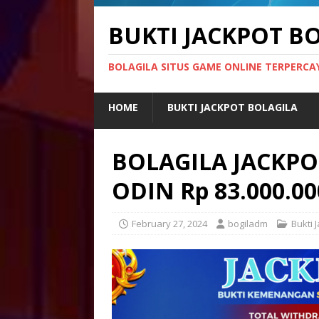
BUKTI JACKPOT B
BOLAGILA SITUS GAME ONLINE TERPERCA
HOME
BUKTI JACKPOT BOLAGILA
BOLAGILA JACKPO
ODIN Rp 83.000.00
February 27, 2024
bogiladm
Bukti 