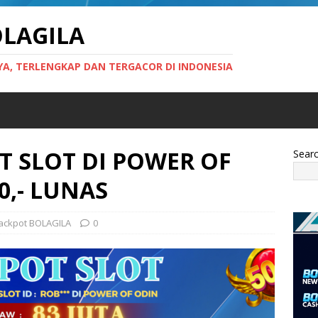
OLAGILA
YA, TERLENGKAP DAN TERGACOR DI INDONESIA
T SLOT DI POWER OF
Sear
0,- LUNAS
Jackpot BOLAGILA
0