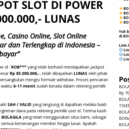
POT SLOT DI POWER
BO
BO
000.000,- LUNAS
BO
BO
Yuk 
ne, Casino Online, Slot Online
di
BO
sar dan Terlengkap di Indonesia –
Link 
Lin
bayar”
Lin
Lin
r id :
ROB***
yang telah berhasil mendapatkan jackpot
besar
Rp
83.000.000,-
.
telah dibayarkan
LUNAS
oleh pihak
Po
 bersangkutan mengisi formulir withdraw. Proses pencairan
 waktu
6-11 menit
sudah berada dalam rekening pemilik
BOLA
Rp 7
BOLA
bukti
SAH / VALID
yang langsung di dapatkan melalui bukti
TIGE
giriman dana pada rekening pemilik user id. Terima kasih
BOLA
a
BOLAGILA
yang telah menggunakan situs kami, sebagai
BONA
r semua kemenangan member hingga lunas. Apakah
BOLA