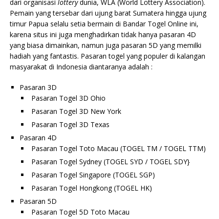
dari organisasi
lottery
dunia, WLA (World Lottery Association).
Pemain yang tersebar dari ujung barat Sumatera hingga ujung
timur Papua selalu setia bermain di Bandar Togel Online ini,
karena situs ini juga menghadirkan tidak hanya pasaran 4D
yang biasa dimainkan, namun juga pasaran 5D yang memilki
hadiah yang fantastis. Pasaran togel yang populer di kalangan
masyarakat di Indonesia diantaranya adalah :
Pasaran 3D
Pasaran Togel 3D Ohio
Pasaran Togel 3D New York
Pasaran Togel 3D Texas
Pasaran 4D
Pasaran Togel Toto Macau (TOGEL TM / TOGEL TTM)
Pasaran Togel Sydney (TOGEL SYD / TOGEL SDY}
Pasaran Togel Singapore (TOGEL SGP)
Pasaran Togel Hongkong (TOGEL HK)
Pasaran 5D
Pasaran Togel 5D Toto Macau