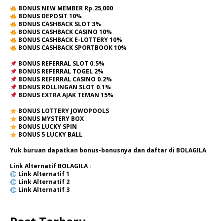
BONUS NEW MEMBER Rp.25,000
BONUS DEPOSIT 10%
BONUS CASHBACK SLOT 3%
BONUS CASHBACK CASINO 10%
BONUS CASHBACK E-LOTTERY 10%
BONUS CASHBACK SPORTBOOK 10%
BONUS REFERRAL SLOT 0.5%
BONUS REFERRAL TOGEL 2%
BONUS REFERRAL CASINO 0.2%
BONUS ROLLINGAN SLOT 0.1%
BONUS EXTRA AJAK TEMAN 15%
BONUS LOTTERY JOWOPOOLS
BONUS MYSTERY BOX
BONUS LUCKY SPIN
BONUS 5 LUCKY BALL
Yuk buruan dapatkan bonus-bonusnya dan daftar di
BOLAGILA
Link Alternatif BOLAGILA :
Link Alternatif 1
Link Alternatif 2
Link Alternatif 3