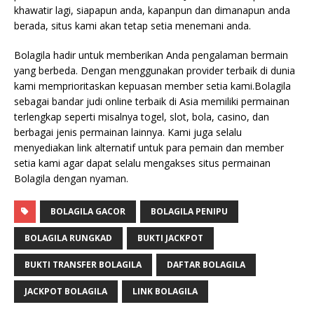
khawatir lagi, siapapun anda, kapanpun dan dimanapun anda
berada, situs kami akan tetap setia menemani anda.
Bolagila hadir untuk memberikan Anda pengalaman bermain
yang berbeda. Dengan menggunakan provider terbaik di dunia
kami memprioritaskan kepuasan member setia kami.Bolagila
sebagai bandar judi online terbaik di Asia memiliki permainan
terlengkap seperti misalnya togel, slot, bola, casino, dan
berbagai jenis permainan lainnya. Kami juga selalu
menyediakan link alternatif untuk para pemain dan member
setia kami agar dapat selalu mengakses situs permainan
Bolagila dengan nyaman.
BOLAGILA GACOR
BOLAGILA PENIPU
BOLAGILA RUNGKAD
BUKTI JACKPOT
BUKTI TRANSFER BOLAGILA
DAFTAR BOLAGILA
JACKPOT BOLAGILA
LINK BOLAGILA