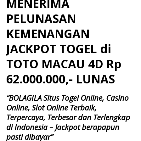
MENERIMA
PELUNASAN
KEMENANGAN
JACKPOT TOGEL di
TOTO MACAU 4D Rp
62.000.000,- LUNAS
“
BOLAGILA
Situs Togel Online, Casino
Online, Slot Online Terbaik,
Terpercaya, Terbesar dan Terlengkap
di Indonesia – Jackpot berapapun
pasti dibayar”