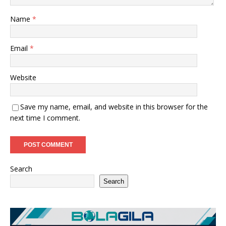
Name
*
Email
*
Website
Save my name, email, and website in this browser for the
next time I comment.
Search
Search