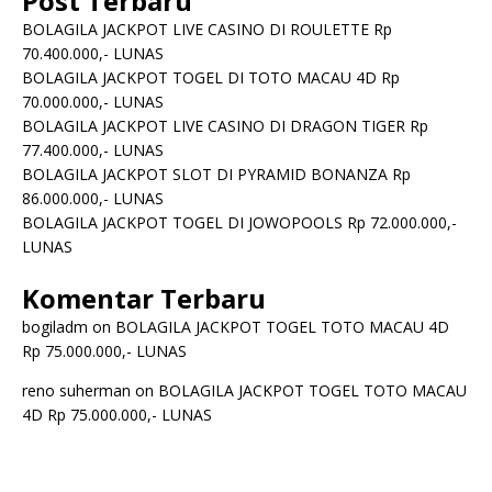
Post Terbaru
BOLAGILA JACKPOT LIVE CASINO DI ROULETTE Rp
70.400.000,- LUNAS
BOLAGILA JACKPOT TOGEL DI TOTO MACAU 4D Rp
70.000.000,- LUNAS
BOLAGILA JACKPOT LIVE CASINO DI DRAGON TIGER Rp
77.400.000,- LUNAS
BOLAGILA JACKPOT SLOT DI PYRAMID BONANZA Rp
86.000.000,- LUNAS
BOLAGILA JACKPOT TOGEL DI JOWOPOOLS Rp 72.000.000,-
LUNAS
Komentar Terbaru
bogiladm
on
BOLAGILA JACKPOT TOGEL TOTO MACAU 4D
Rp 75.000.000,- LUNAS
reno suherman
on
BOLAGILA JACKPOT TOGEL TOTO MACAU
4D Rp 75.000.000,- LUNAS