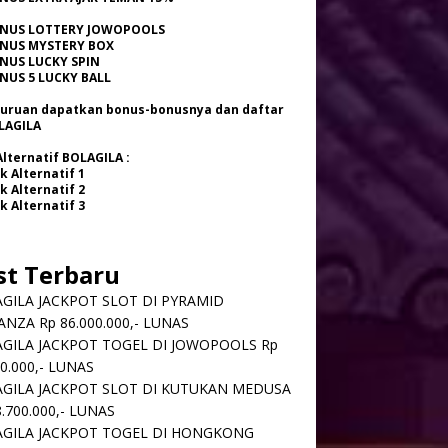
NUS LOTTERY JOWOPOOLS
NUS MYSTERY BOX
NUS LUCKY SPIN
NUS 5 LUCKY BALL
buruan dapatkan bonus-bonusnya dan daftar
LAGILA
Alternatif BOLAGILA :
k Alternatif 1
k Alternatif 2
k Alternatif 3
st Terbaru
GILA JACKPOT SLOT DI PYRAMID
NZA Rp 86.000.000,- LUNAS
GILA JACKPOT TOGEL DI JOWOPOOLS Rp
00.000,- LUNAS
GILA JACKPOT SLOT DI KUTUKAN MEDUSA
8.700.000,- LUNAS
GILA JACKPOT TOGEL DI HONGKONG