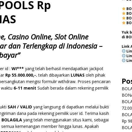
POOLS Rp
BO
BO
NAS
BO
BO
Yuk 
ne, Casino Online, Slot Online
di
BO
sar dan Terlengkap di Indonesia –
Link 
Lin
bayar”
Lin
Lin
 id :
WI***
yang telah berhasil mendapatkan jackpot
sar
Rp
55.000.000
,-
.
telah dibayarkan
LUNAS
oleh pihak
Po
 bersangkutan mengisi formulir withdraw. Proses pencairan
 waktu
6-11 menit
Sudah berada dalam rekening pemilik
BOLA
BONA
BOLA
bukti
SAH / VALID
yang langsung di dapatkan melalui bukti
72.0
giriman dana pada rekening pemilik user id. Terima kasih
BOLA
a
BOLAGILA
yang telah menggunakan situs kami, sebagai
Rp 9
r semua kemenangan member hingga lunas. Apakah
BOLA