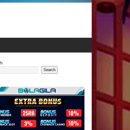
ch
Search