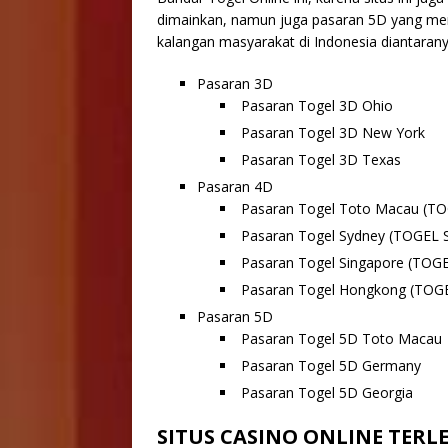
dimainkan, namun juga pasaran 5D yang memil
kalangan masyarakat di Indonesia diantarany
Pasaran 3D
Pasaran Togel 3D Ohio
Pasaran Togel 3D New York
Pasaran Togel 3D Texas
Pasaran 4D
Pasaran Togel Toto Macau (T
Pasaran Togel Sydney (TOGEL 
Pasaran Togel Singapore (TOG
Pasaran Togel Hongkong (TOG
Pasaran 5D
Pasaran Togel 5D Toto Macau
Pasaran Togel 5D Germany
Pasaran Togel 5D Georgia
SITUS CASINO ONLINE TER