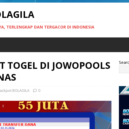
OLAGILA
YA, TERLENGKAP DAN TERGACOR DI INDONESIA
T TOGEL DI JOWOPOOLS
Sear
UNAS
 Jackpot BOLAGILA
0