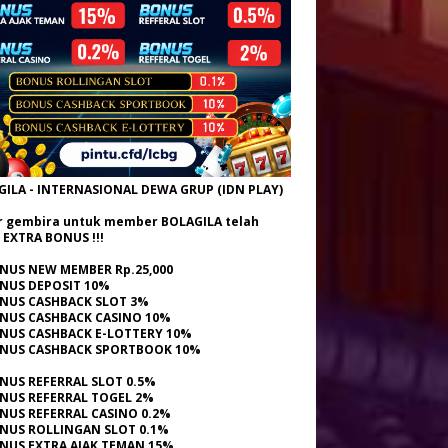
GILA - INTERNASIONAL DEWA GRUP (IDN PLAY)
r gembira untuk member
BOLAGILA
telah
r
EXTRA BONUS
!!!
NUS NEW MEMBER Rp.25,000
NUS DEPOSIT 10%
NUS CASHBACK SLOT 3%
NUS CASHBACK CASINO 10%
NUS CASHBACK E-LOTTERY 10%
NUS CASHBACK SPORTBOOK 10%
NUS REFERRAL SLOT 0.5%
NUS REFERRAL TOGEL 2%
NUS REFERRAL CASINO 0.2%
NUS ROLLINGAN SLOT 0.1%
NUS EXTRA AJAK TEMAN 15%