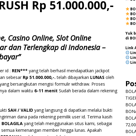
RUSH Rp 51.000.000,-
BO
BO
BO
BO
Yuk 
ne, Casino Online, Slot Online
di
BO
sar dan Terlengkap di Indonesia –
Link 
Lin
bayar”
Lin
Lin
 id :
REN***
yang telah berhasil mendapatkan jackpot
an sebesar
Rp
51.000.000
,-
.
telah dibayarkan
LUNAS
oleh
Po
h yang bersangkutan mengisi formulir withdraw. Proses
anya dalam waktu
6-11 menit
Sudah berada dalam rekening
BOLA
TIGE
BOLA
bukti
SAH / VALID
yang langsung di dapatkan melalui bukti
BONA
giriman dana pada rekening pemilik user id. Terima kasih
BOLA
a
BOLAGILA
yang telah menggunakan situs kami, sebagai
72.0
r semua kemenangan member hingga lunas. Apakah
BOLA