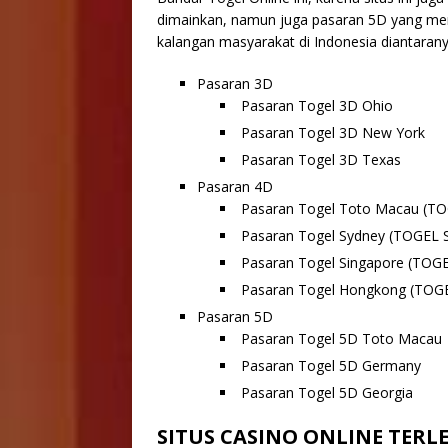
dimainkan, namun juga pasaran 5D yang memil
kalangan masyarakat di Indonesia diantarany
Pasaran 3D
Pasaran Togel 3D Ohio
Pasaran Togel 3D New York
Pasaran Togel 3D Texas
Pasaran 4D
Pasaran Togel Toto Macau (T
Pasaran Togel Sydney (TOGEL 
Pasaran Togel Singapore (TOG
Pasaran Togel Hongkong (TOG
Pasaran 5D
Pasaran Togel 5D Toto Macau
Pasaran Togel 5D Germany
Pasaran Togel 5D Georgia
SITUS CASINO ONLINE TER