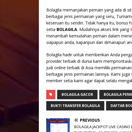
Bolagila memanjakan pemain yang ada di situs
berbagai jenis permainan yang seru, Turna
keseruan itu sendiri. Tidak hanya itu, bonu
setia
BOLAGILA
. Mudahnya akses link yang
menambah kemudahan pemain dalam menelusuri
siapapun anda, kapanpun dan dimanapun and
Bolagila hadir untuk memberikan Anda pen
provider terbaik di dunia kami mempriorita
judi online terbaik di Asia memiliki permainan
berbagai jenis permainan lainnya. Kami juga 
member setia kami agar dapat selalu menga
BOLAGILA GACOR
BOLAGILA PENI
BUKTI TRANSFER BOLAGILA
DAFTAR BO
PREVIOUS
BOLAGILA JACKPOT LIVE CASINO 