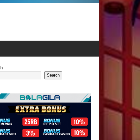
ch
Search