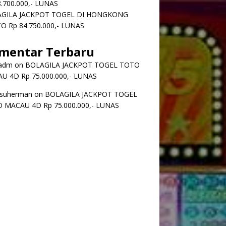
8.700.000,- LUNAS
GILA JACKPOT TOGEL DI HONGKONG
O Rp 84.750.000,- LUNAS
mentar Terbaru
ladm
on
BOLAGILA JACKPOT TOGEL TOTO
U 4D Rp 75.000.000,- LUNAS
 suherman
on
BOLAGILA JACKPOT TOGEL
 MACAU 4D Rp 75.000.000,- LUNAS