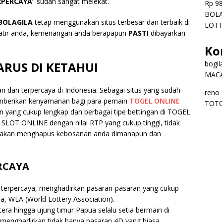
RPERCAYA
” sudah sangat melekat.
Rp 9
BOLA
BOLAGILA
tetap menggunakan situs terbesar dan terbaik di
LOTT
watir anda, kemenangan anda berapapun
PASTI
dibayarkan
Ko
ARUS DI KETAHUI
bogi
MACA
 dan terpercaya di Indonesia. Sebagai situs yang sudah
reno
memberikan kenyamanan bagi para pemain
TOGEL ONLINE
TOTO
 yang cukup lengkap dan berbagai tipe bettingan di TOGEL
 SLOT ONLINE dengan nilai RTP yang cukup tinggi, tidak
 akan menghapus kebosanan anda dimanapun dan
RCAYA
an terpercaya, menghadirkan pasaran-pasaran yang cukup
a, WLA (World Lottery Association).
era hingga ujung timur Papua selalu setia bermain di
ga menghadirkan tidak hanya pasaran 4D yang biasa