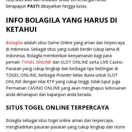
berapapun
PASTI
dibayarkan hingga lunas.
INFO
BOLAGILA
YANG HARUS DI
KETAHUI
Bolagila
adalah situs Game Online yang aman dan terpercaya
di Indonesia. Sebagai situs yang sudah berdiri cukup lama di
Indonesia, Bolagila memberikan kenyamanan bagi para
pemain
TOGEL ONLINE
dan SLOT ONLINE serta LIVE Casino.
Pasaran yang cukup lengkap dan berbagai tipe bettingan di
TOGEL ONLINE, berbagai
Provider
kelas dunia untuk SLOT
ONLINE dengan nilai RTP yang cukup tinggi, tidak luput juga
Permainan CASINO ONLINE yang akan menghapus kebosanan
anda dimanapun dan kapanpun anda berada.
SITUS TOGEL ONLINE TERPERCAYA
Bolagila sebagai situs togel online aman dan terpercaya,
menghadirkan pasaran-pasaran yang cukup lengkap dan resmi