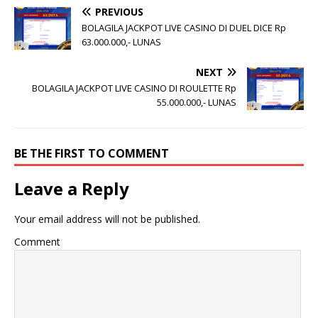
PREVIOUS
BOLAGILA JACKPOT LIVE CASINO DI DUEL DICE Rp
63.000.000,- LUNAS
NEXT
BOLAGILA JACKPOT LIVE CASINO DI ROULETTE Rp
55.000.000,- LUNAS
BE THE FIRST TO COMMENT
Leave a Reply
Your email address will not be published.
Comment