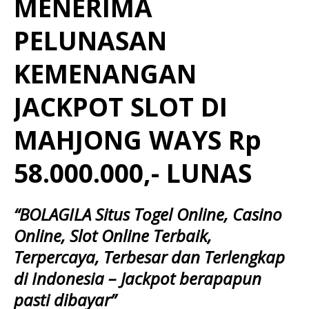
MENERIMA
PELUNASAN
KEMENANGAN
JACKPOT SLOT DI
MAHJONG WAYS Rp
58.000.000,- LUNAS
“
BOLAGILA
Situs Togel Online, Casino
Online, Slot Online Terbaik,
Terpercaya, Terbesar dan Terlengkap
di Indonesia – Jackpot berapapun
pasti dibayar”