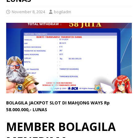
November 8, 2024
bogiladm
BOLAGILA JACKPOT SLOT DI MAHJONG WAYS Rp
58.000.000,- LUNAS
MEMBER BOLAGILA