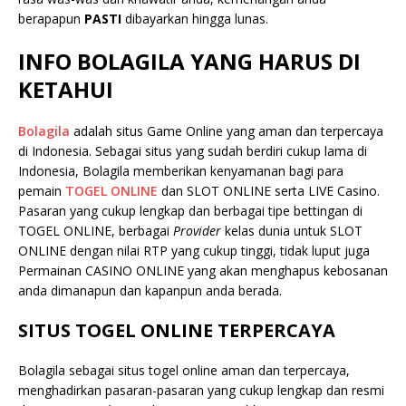
berapapun
PASTI
dibayarkan hingga lunas.
INFO
BOLAGILA
YANG HARUS DI
KETAHUI
Bolagila
adalah situs Game Online yang aman dan terpercaya
di Indonesia. Sebagai situs yang sudah berdiri cukup lama di
Indonesia, Bolagila memberikan kenyamanan bagi para
pemain
TOGEL ONLINE
dan SLOT ONLINE serta LIVE Casino.
Pasaran yang cukup lengkap dan berbagai tipe bettingan di
TOGEL ONLINE, berbagai
Provider
kelas dunia untuk SLOT
ONLINE dengan nilai RTP yang cukup tinggi, tidak luput juga
Permainan CASINO ONLINE yang akan menghapus kebosanan
anda dimanapun dan kapanpun anda berada.
SITUS TOGEL ONLINE TERPERCAYA
Bolagila sebagai situs togel online aman dan terpercaya,
menghadirkan pasaran-pasaran yang cukup lengkap dan resmi