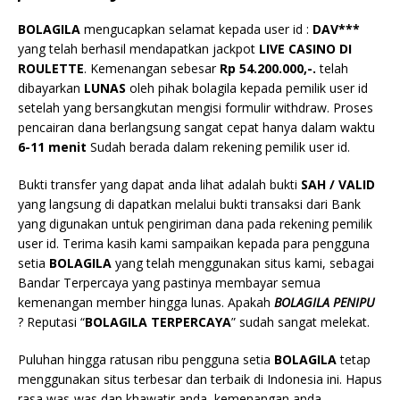
BOLAGILA
mengucapkan selamat kepada user id :
DAV***
yang telah berhasil mendapatkan jackpot
LIVE CASINO DI
ROULETTE
. Kemenangan sebesar
Rp
54.200.000
,-
.
telah
dibayarkan
LUNAS
oleh pihak bolagila kepada pemilik user id
setelah yang bersangkutan mengisi formulir withdraw. Proses
pencairan dana berlangsung sangat cepat hanya dalam waktu
6-11 menit
Sudah berada dalam rekening pemilik user id.
Bukti transfer yang dapat anda lihat adalah bukti
SAH / VALID
yang langsung di dapatkan melalui bukti transaksi dari Bank
yang digunakan untuk pengiriman dana pada rekening pemilik
user id. Terima kasih kami sampaikan kepada para pengguna
setia
BOLAGILA
yang telah menggunakan situs kami, sebagai
Bandar Terpercaya yang pastinya membayar semua
kemenangan member hingga lunas. Apakah
BOLAGILA
PENIPU
? Reputasi “
BOLAGILA TERPERCAYA
” sudah sangat melekat.
Puluhan hingga ratusan ribu pengguna setia
BOLAGILA
tetap
menggunakan situs terbesar dan terbaik di Indonesia ini. Hapus
rasa was-was dan khawatir anda, kemenangan anda