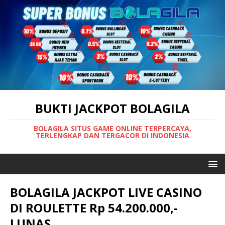
BUKTI JACKPOT BOLAGILA
BOLAGILA SITUS GAME ONLINE TERPERCAYA,
TERLENGKAP DAN TERGACOR DI INDONESIA
BOLAGILA JACKPOT LIVE CASINO
DI ROULETTE Rp 54.200.000,-
LUNAS