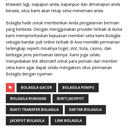
khawatir lagi, siapapun anda, kapanpun dan dimanapun anda
berada, situs kami akan tetap setia menemani anda.
Bolagila hadir untuk memberikan Anda pengalaman bermain
yang berbeda. Dengan menggunakan provider terbaik di dunia
kami memprioritaskan kepuasan member setia kami.Bolagila
sebagai bandar judi online terbaik di Asia memiliki permainan
terlengkap seperti misalnya togel, slot, bola, casino, dan
berbagai jenis permainan lainnya. Kami juga selalu
menyediakan link alternatif untuk para pemain dan member
setia kami agar dapat selalu mengakses situs permainan
Bolagila dengan nyaman.
BOLAGILA GACOR
BOLAGILA PENIPU
BOLAGILA RUNGKAD
BUKTI JACKPOT
BUKTI TRANSFER BOLAGILA
DAFTAR BOLAGILA
JACKPOT BOLAGILA
LINK BOLAGILA