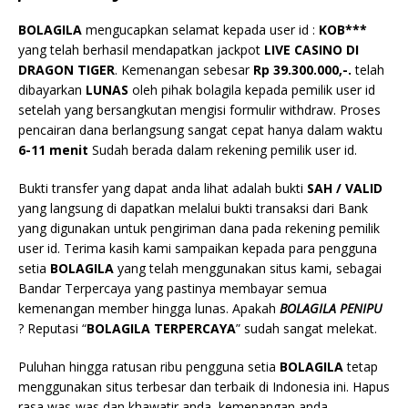
BOLAGILA
mengucapkan selamat kepada user id :
KOB***
yang telah berhasil mendapatkan jackpot
LIVE CASINO DI
DRAGON TIGER
. Kemenangan sebesar
Rp
39.300.000
,-
.
telah
dibayarkan
LUNAS
oleh pihak bolagila kepada pemilik user id
setelah yang bersangkutan mengisi formulir withdraw. Proses
pencairan dana berlangsung sangat cepat hanya dalam waktu
6-11 menit
Sudah berada dalam rekening pemilik user id.
Bukti transfer yang dapat anda lihat adalah bukti
SAH / VALID
yang langsung di dapatkan melalui bukti transaksi dari Bank
yang digunakan untuk pengiriman dana pada rekening pemilik
user id. Terima kasih kami sampaikan kepada para pengguna
setia
BOLAGILA
yang telah menggunakan situs kami, sebagai
Bandar Terpercaya yang pastinya membayar semua
kemenangan member hingga lunas. Apakah
BOLAGILA
PENIPU
? Reputasi “
BOLAGILA TERPERCAYA
” sudah sangat melekat.
Puluhan hingga ratusan ribu pengguna setia
BOLAGILA
tetap
menggunakan situs terbesar dan terbaik di Indonesia ini. Hapus
rasa was-was dan khawatir anda, kemenangan anda