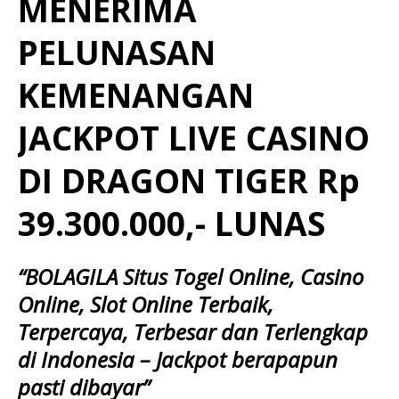
MENERIMA
PELUNASAN
KEMENANGAN
JACKPOT LIVE CASINO
DI DRAGON TIGER Rp
39.300.000,- LUNAS
“
BOLAGILA
Situs Togel Online, Casino
Online, Slot Online Terbaik,
Terpercaya, Terbesar dan Terlengkap
di Indonesia – Jackpot berapapun
pasti dibayar”