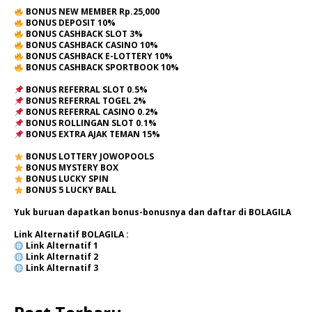
BONUS NEW MEMBER Rp.25,000
BONUS DEPOSIT 10%
BONUS CASHBACK SLOT 3%
BONUS CASHBACK CASINO 10%
BONUS CASHBACK E-LOTTERY 10%
BONUS CASHBACK SPORTBOOK 10%
BONUS REFERRAL SLOT 0.5%
BONUS REFERRAL TOGEL 2%
BONUS REFERRAL CASINO 0.2%
BONUS ROLLINGAN SLOT 0.1%
BONUS EXTRA AJAK TEMAN 15%
BONUS LOTTERY JOWOPOOLS
BONUS MYSTERY BOX
BONUS LUCKY SPIN
BONUS 5 LUCKY BALL
Yuk buruan dapatkan bonus-bonusnya dan daftar di
BOLAGILA
Link Alternatif BOLAGILA :
Link Alternatif 1
Link Alternatif 2
Link Alternatif 3