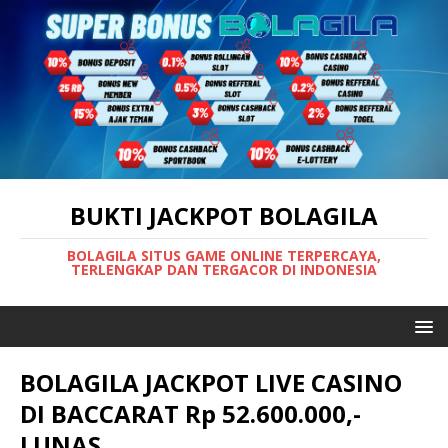
BUKTI JACKPOT BOLAGILA
BOLAGILA SITUS GAME ONLINE TERPERCAYA,
TERLENGKAP DAN TERGACOR DI INDONESIA
BOLAGILA JACKPOT LIVE CASINO
DI BACCARAT Rp 52.600.000,-
LUNAS