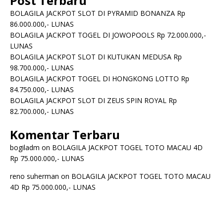
Post Terbaru
BOLAGILA JACKPOT SLOT DI PYRAMID BONANZA Rp
86.000.000,- LUNAS
BOLAGILA JACKPOT TOGEL DI JOWOPOOLS Rp 72.000.000,-
LUNAS
BOLAGILA JACKPOT SLOT DI KUTUKAN MEDUSA Rp
98.700.000,- LUNAS
BOLAGILA JACKPOT TOGEL DI HONGKONG LOTTO Rp
84.750.000,- LUNAS
BOLAGILA JACKPOT SLOT DI ZEUS SPIN ROYAL Rp
82.700.000,- LUNAS
Komentar Terbaru
bogiladm
on
BOLAGILA JACKPOT TOGEL TOTO MACAU 4D
Rp 75.000.000,- LUNAS
reno suherman
on
BOLAGILA JACKPOT TOGEL TOTO MACAU
4D Rp 75.000.000,- LUNAS