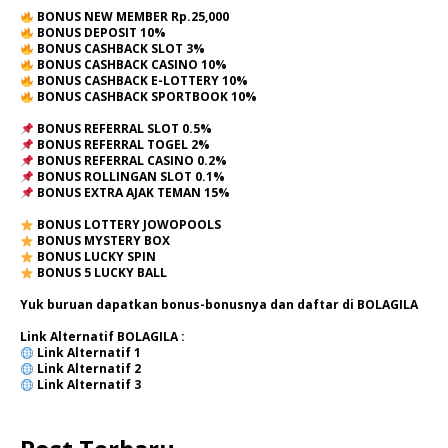
BONUS NEW MEMBER Rp.25,000
BONUS DEPOSIT 10%
BONUS CASHBACK SLOT 3%
BONUS CASHBACK CASINO 10%
BONUS CASHBACK E-LOTTERY 10%
BONUS CASHBACK SPORTBOOK 10%
BONUS REFERRAL SLOT 0.5%
BONUS REFERRAL TOGEL 2%
BONUS REFERRAL CASINO 0.2%
BONUS ROLLINGAN SLOT 0.1%
BONUS EXTRA AJAK TEMAN 15%
BONUS LOTTERY JOWOPOOLS
BONUS MYSTERY BOX
BONUS LUCKY SPIN
BONUS 5 LUCKY BALL
Yuk buruan dapatkan bonus-bonusnya dan daftar di
BOLAGILA
Link Alternatif BOLAGILA :
Link Alternatif 1
Link Alternatif 2
Link Alternatif 3