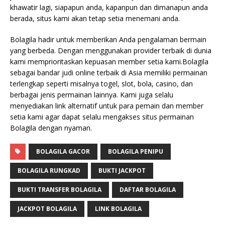
khawatir lagi, siapapun anda, kapanpun dan dimanapun anda
berada, situs kami akan tetap setia menemani anda.
Bolagila hadir untuk memberikan Anda pengalaman bermain
yang berbeda. Dengan menggunakan provider terbaik di dunia
kami memprioritaskan kepuasan member setia kami.Bolagila
sebagai bandar judi online terbaik di Asia memiliki permainan
terlengkap seperti misalnya togel, slot, bola, casino, dan
berbagai jenis permainan lainnya. Kami juga selalu
menyediakan link alternatif untuk para pemain dan member
setia kami agar dapat selalu mengakses situs permainan
Bolagila dengan nyaman.
BOLAGILA GACOR
BOLAGILA PENIPU
BOLAGILA RUNGKAD
BUKTI JACKPOT
BUKTI TRANSFER BOLAGILA
DAFTAR BOLAGILA
JACKPOT BOLAGILA
LINK BOLAGILA