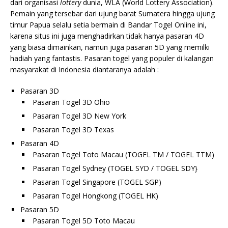
dari organisasi
lottery
dunia, WLA (World Lottery Association).
Pemain yang tersebar dari ujung barat Sumatera hingga ujung
timur Papua selalu setia bermain di Bandar Togel Online ini,
karena situs ini juga menghadirkan tidak hanya pasaran 4D
yang biasa dimainkan, namun juga pasaran 5D yang memilki
hadiah yang fantastis. Pasaran togel yang populer di kalangan
masyarakat di Indonesia diantaranya adalah :
Pasaran 3D
Pasaran Togel 3D Ohio
Pasaran Togel 3D New York
Pasaran Togel 3D Texas
Pasaran 4D
Pasaran Togel Toto Macau (TOGEL TM / TOGEL TTM)
Pasaran Togel Sydney (TOGEL SYD / TOGEL SDY}
Pasaran Togel Singapore (TOGEL SGP)
Pasaran Togel Hongkong (TOGEL HK)
Pasaran 5D
Pasaran Togel 5D Toto Macau