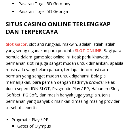
Pasaran Togel 5D Germany
Pasaran Togel 5D Georgia
SITUS CASINO ONLINE TERLENGKAP
DAN TERPERCAYA
Slot
Gacor
, slot anti rungkad, maxwin, adalah istilah-istilah
yang sering digunakan para pencinta
SLOT
ONLINE
. Bagi para
pemula dalam game slot online ini, tidak perlu khawatir,
permainan slot ini juga sangat mudah untuk dimainkan, apabila
masih ada yang belum paham, terdapat informasi cara
bermain yang sangat mudah untuk dipahami. Bolagila
memanjakan, para pemain dengan hadirnya
provider
kelas
dunia seperti IDN SLOT, Pragmatic Play / PP, Habanero Slot,
iSoftbet, PG Soft, dan masih banyak juga yang lain. Jenis
permainan yang banyak dimainkan dimasing-masing provider
tersebut seperti :
Pragmatic Play / PP
Gates of Olympus