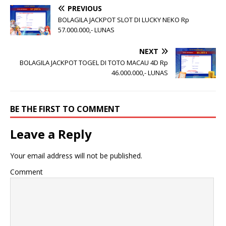
PREVIOUS
BOLAGILA JACKPOT SLOT DI LUCKY NEKO Rp
57.000.000,- LUNAS
NEXT
BOLAGILA JACKPOT TOGEL DI TOTO MACAU 4D Rp
46.000.000,- LUNAS
BE THE FIRST TO COMMENT
Leave a Reply
Your email address will not be published.
Comment