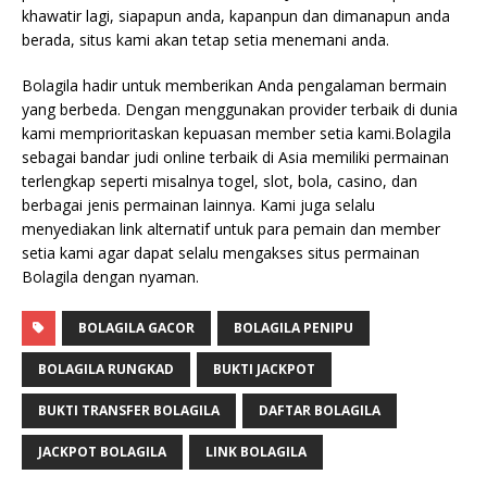
khawatir lagi, siapapun anda, kapanpun dan dimanapun anda
berada, situs kami akan tetap setia menemani anda.
Bolagila hadir untuk memberikan Anda pengalaman bermain
yang berbeda. Dengan menggunakan provider terbaik di dunia
kami memprioritaskan kepuasan member setia kami.Bolagila
sebagai bandar judi online terbaik di Asia memiliki permainan
terlengkap seperti misalnya togel, slot, bola, casino, dan
berbagai jenis permainan lainnya. Kami juga selalu
menyediakan link alternatif untuk para pemain dan member
setia kami agar dapat selalu mengakses situs permainan
Bolagila dengan nyaman.
BOLAGILA GACOR
BOLAGILA PENIPU
BOLAGILA RUNGKAD
BUKTI JACKPOT
BUKTI TRANSFER BOLAGILA
DAFTAR BOLAGILA
JACKPOT BOLAGILA
LINK BOLAGILA