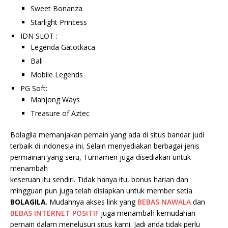
Sweet Bonanza
Starlight Princess
IDN SLOT :
Legenda Gatotkaca
Bali
Mobile Legends
PG Soft:
Mahjong Ways
Treasure of Aztec
Bolagila memanjakan pemain yang ada di situs bandar judi
terbaik di indonesia ini. Selain menyediakan berbagai jenis
permainan yang seru, Turnamen juga disediakan untuk
menambah
keseruan itu sendiri. Tidak hanya itu, bonus harian dan
mingguan pun juga telah disiapkan untuk member setia
BOLAGILA
. Mudahnya akses link yang
BEBAS NAWALA
dan
BEBAS INTERNET POSITIF
juga menambah kemudahan
pemain dalam menelusuri situs kami. Jadi anda tidak perlu