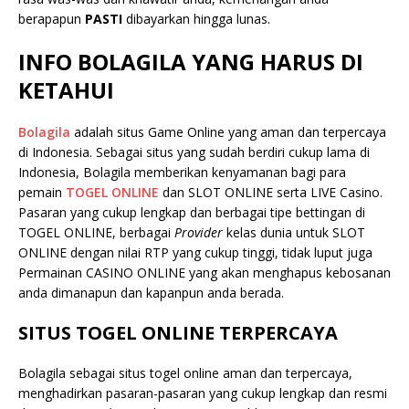
berapapun
PASTI
dibayarkan hingga lunas.
INFO
BOLAGILA
YANG HARUS DI
KETAHUI
Bolagila
adalah situs Game Online yang aman dan terpercaya
di Indonesia. Sebagai situs yang sudah berdiri cukup lama di
Indonesia, Bolagila memberikan kenyamanan bagi para
pemain
TOGEL ONLINE
dan SLOT ONLINE serta LIVE Casino.
Pasaran yang cukup lengkap dan berbagai tipe bettingan di
TOGEL ONLINE, berbagai
Provider
kelas dunia untuk SLOT
ONLINE dengan nilai RTP yang cukup tinggi, tidak luput juga
Permainan CASINO ONLINE yang akan menghapus kebosanan
anda dimanapun dan kapanpun anda berada.
SITUS TOGEL ONLINE TERPERCAYA
Bolagila sebagai situs togel online aman dan terpercaya,
menghadirkan pasaran-pasaran yang cukup lengkap dan resmi