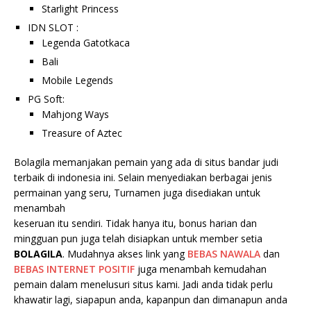
Starlight Princess
IDN SLOT :
Legenda Gatotkaca
Bali
Mobile Legends
PG Soft:
Mahjong Ways
Treasure of Aztec
Bolagila memanjakan pemain yang ada di situs bandar judi
terbaik di indonesia ini. Selain menyediakan berbagai jenis
permainan yang seru, Turnamen juga disediakan untuk
menambah
keseruan itu sendiri. Tidak hanya itu, bonus harian dan
mingguan pun juga telah disiapkan untuk member setia
BOLAGILA
. Mudahnya akses link yang
BEBAS NAWALA
dan
BEBAS INTERNET POSITIF
juga menambah kemudahan
pemain dalam menelusuri situs kami. Jadi anda tidak perlu
khawatir lagi, siapapun anda, kapanpun dan dimanapun anda