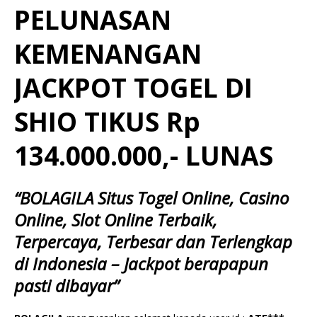
PELUNASAN
KEMENANGAN
JACKPOT TOGEL DI
SHIO TIKUS Rp
134.000.000,- LUNAS
“
BOLAGILA
Situs Togel Online, Casino
Online, Slot Online Terbaik,
Terpercaya, Terbesar dan Terlengkap
di Indonesia – Jackpot berapapun
pasti dibayar”