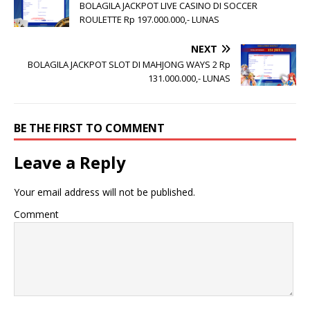
BOLAGILA JACKPOT LIVE CASINO DI SOCCER
ROULETTE Rp 197.000.000,- LUNAS
NEXT
BOLAGILA JACKPOT SLOT DI MAHJONG WAYS 2 Rp
131.000.000,- LUNAS
BE THE FIRST TO COMMENT
Leave a Reply
Your email address will not be published.
Comment