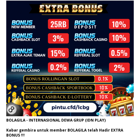
BOLAGILA - INTERNASIONAL DEWA GRUP (IDN PLAY)
Kabar gembira untuk member
BOLAGILA
telah Hadir
EXTRA
BONUS
!!!