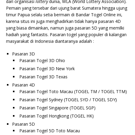
dari organisasi
lottery
dunia, WLA (World Lottery Association).
Pemain yang tersebar dari ujung barat Sumatera hingga ujung
timur Papua selalu setia bermain di Bandar Togel Online ini,
karena situs ini juga menghadirkan tidak hanya pasaran 4D
yang biasa dimainkan, namun juga pasaran 5D yang memilki
hadiah yang fantastis. Pasaran togel yang populer di kalangan
masyarakat di Indonesia diantaranya adalah :
Pasaran 3D
Pasaran Togel 3D Ohio
Pasaran Togel 3D New York
Pasaran Togel 3D Texas
Pasaran 4D
Pasaran Togel Toto Macau (TOGEL TM / TOGEL TTM)
Pasaran Togel Sydney (TOGEL SYD / TOGEL SDY}
Pasaran Togel Singapore (TOGEL SGP)
Pasaran Togel Hongkong (TOGEL HK)
Pasaran 5D
Pasaran Togel 5D Toto Macau