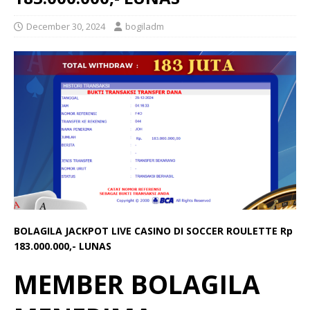
December 30, 2024
bogiladm
BOLAGILA JACKPOT LIVE CASINO DI SOCCER ROULETTE Rp
183.000.000,- LUNAS
MEMBER BOLAGILA