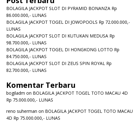
Post Terbaru
BOLAGILA JACKPOT SLOT DI PYRAMID BONANZA Rp
86.000.000,- LUNAS
BOLAGILA JACKPOT TOGEL DI JOWOPOOLS Rp 72.000.000,-
LUNAS
BOLAGILA JACKPOT SLOT DI KUTUKAN MEDUSA Rp
98.700.000,- LUNAS
BOLAGILA JACKPOT TOGEL DI HONGKONG LOTTO Rp
84.750.000,- LUNAS
BOLAGILA JACKPOT SLOT DI ZEUS SPIN ROYAL Rp
82.700.000,- LUNAS
Komentar Terbaru
bogiladm
on
BOLAGILA JACKPOT TOGEL TOTO MACAU 4D
Rp 75.000.000,- LUNAS
reno suherman
on
BOLAGILA JACKPOT TOGEL TOTO MACAU
4D Rp 75.000.000,- LUNAS