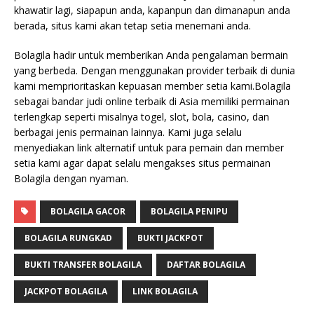
khawatir lagi, siapapun anda, kapanpun dan dimanapun anda
berada, situs kami akan tetap setia menemani anda.
Bolagila hadir untuk memberikan Anda pengalaman bermain
yang berbeda. Dengan menggunakan provider terbaik di dunia
kami memprioritaskan kepuasan member setia kami.Bolagila
sebagai bandar judi online terbaik di Asia memiliki permainan
terlengkap seperti misalnya togel, slot, bola, casino, dan
berbagai jenis permainan lainnya. Kami juga selalu
menyediakan link alternatif untuk para pemain dan member
setia kami agar dapat selalu mengakses situs permainan
Bolagila dengan nyaman.
BOLAGILA GACOR
BOLAGILA PENIPU
BOLAGILA RUNGKAD
BUKTI JACKPOT
BUKTI TRANSFER BOLAGILA
DAFTAR BOLAGILA
JACKPOT BOLAGILA
LINK BOLAGILA