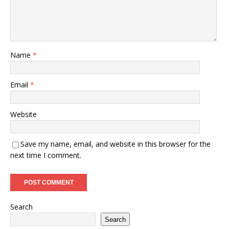
Name
*
Email
*
Website
Save my name, email, and website in this browser for the
next time I comment.
Search
Search