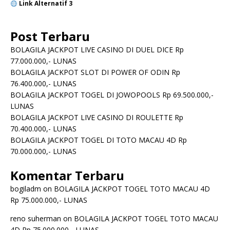
Link Alternatif 3
Post Terbaru
BOLAGILA JACKPOT LIVE CASINO DI DUEL DICE Rp
77.000.000,- LUNAS
BOLAGILA JACKPOT SLOT DI POWER OF ODIN Rp
76.400.000,- LUNAS
BOLAGILA JACKPOT TOGEL DI JOWOPOOLS Rp 69.500.000,-
LUNAS
BOLAGILA JACKPOT LIVE CASINO DI ROULETTE Rp
70.400.000,- LUNAS
BOLAGILA JACKPOT TOGEL DI TOTO MACAU 4D Rp
70.000.000,- LUNAS
Komentar Terbaru
bogiladm
on
BOLAGILA JACKPOT TOGEL TOTO MACAU 4D
Rp 75.000.000,- LUNAS
reno suherman
on
BOLAGILA JACKPOT TOGEL TOTO MACAU
4D Rp 75.000.000,- LUNAS