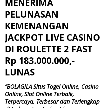
MENERIMA
PELUNASAN
KEMENANGAN
JACKPOT LIVE CASINO
DI ROULETTE 2 FAST
Rp 183.000.000,-
LUNAS
“
BOLAGILA
Situs Togel Online, Casino
Online, Slot Online Terbaik,
Terpercaya, Terbesar dan Terlengkap