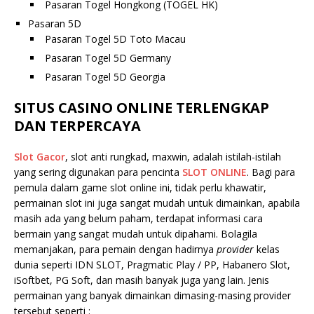
Pasaran Togel Hongkong (TOGEL HK)
Pasaran 5D
Pasaran Togel 5D Toto Macau
Pasaran Togel 5D Germany
Pasaran Togel 5D Georgia
SITUS CASINO ONLINE TERLENGKAP
DAN TERPERCAYA
Slot
Gacor
, slot anti rungkad, maxwin, adalah istilah-istilah
yang sering digunakan para pencinta
SLOT
ONLINE
. Bagi para
pemula dalam game slot online ini, tidak perlu khawatir,
permainan slot ini juga sangat mudah untuk dimainkan, apabila
masih ada yang belum paham, terdapat informasi cara
bermain yang sangat mudah untuk dipahami. Bolagila
memanjakan, para pemain dengan hadirnya
provider
kelas
dunia seperti IDN SLOT, Pragmatic Play / PP, Habanero Slot,
iSoftbet, PG Soft, dan masih banyak juga yang lain. Jenis
permainan yang banyak dimainkan dimasing-masing provider
tersebut seperti :