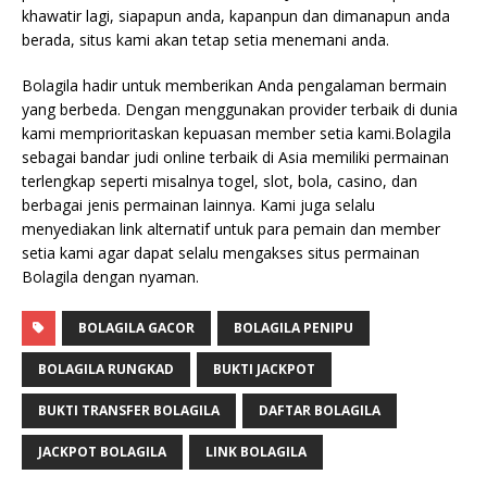
khawatir lagi, siapapun anda, kapanpun dan dimanapun anda
berada, situs kami akan tetap setia menemani anda.
Bolagila hadir untuk memberikan Anda pengalaman bermain
yang berbeda. Dengan menggunakan provider terbaik di dunia
kami memprioritaskan kepuasan member setia kami.Bolagila
sebagai bandar judi online terbaik di Asia memiliki permainan
terlengkap seperti misalnya togel, slot, bola, casino, dan
berbagai jenis permainan lainnya. Kami juga selalu
menyediakan link alternatif untuk para pemain dan member
setia kami agar dapat selalu mengakses situs permainan
Bolagila dengan nyaman.
BOLAGILA GACOR
BOLAGILA PENIPU
BOLAGILA RUNGKAD
BUKTI JACKPOT
BUKTI TRANSFER BOLAGILA
DAFTAR BOLAGILA
JACKPOT BOLAGILA
LINK BOLAGILA