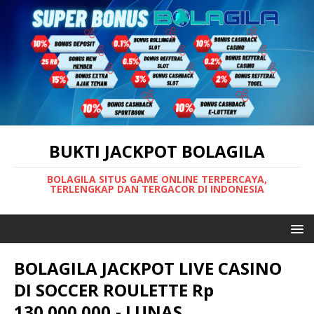
BUKTI JACKPOT BOLAGILA
BOLAGILA SITUS GAME ONLINE TERPERCAYA,
TERLENGKAP DAN TERGACOR DI INDONESIA
BOLAGILA JACKPOT LIVE CASINO
DI SOCCER ROULETTE Rp
130.000.000,- LUNAS