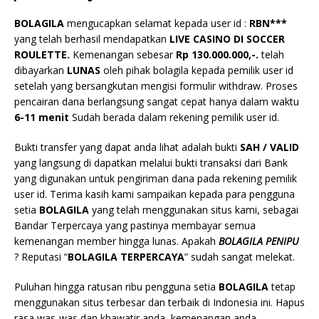
BOLAGILA
mengucapkan selamat kepada user id :
RBN***
yang telah berhasil mendapatkan
LIVE CASINO DI SOCCER
ROULETTE.
Kemenangan sebesar
Rp
130.000.000
,-
.
telah
dibayarkan
LUNAS
oleh pihak bolagila kepada pemilik user id
setelah yang bersangkutan mengisi formulir withdraw. Proses
pencairan dana berlangsung sangat cepat hanya dalam waktu
6-11 menit
Sudah berada dalam rekening pemilik user id.
Bukti transfer yang dapat anda lihat adalah bukti
SAH / VALID
yang langsung di dapatkan melalui bukti transaksi dari Bank
yang digunakan untuk pengiriman dana pada rekening pemilik
user id. Terima kasih kami sampaikan kepada para pengguna
setia
BOLAGILA
yang telah menggunakan situs kami, sebagai
Bandar Terpercaya yang pastinya membayar semua
kemenangan member hingga lunas. Apakah
BOLAGILA
PENIPU
? Reputasi “
BOLAGILA TERPERCAYA
” sudah sangat melekat.
Puluhan hingga ratusan ribu pengguna setia
BOLAGILA
tetap
menggunakan situs terbesar dan terbaik di Indonesia ini. Hapus
rasa was-was dan khawatir anda, kemenangan anda