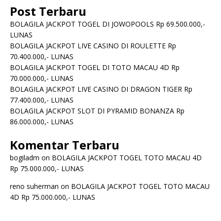
Post Terbaru
BOLAGILA JACKPOT TOGEL DI JOWOPOOLS Rp 69.500.000,-
LUNAS
BOLAGILA JACKPOT LIVE CASINO DI ROULETTE Rp
70.400.000,- LUNAS
BOLAGILA JACKPOT TOGEL DI TOTO MACAU 4D Rp
70.000.000,- LUNAS
BOLAGILA JACKPOT LIVE CASINO DI DRAGON TIGER Rp
77.400.000,- LUNAS
BOLAGILA JACKPOT SLOT DI PYRAMID BONANZA Rp
86.000.000,- LUNAS
Komentar Terbaru
bogiladm
on
BOLAGILA JACKPOT TOGEL TOTO MACAU 4D
Rp 75.000.000,- LUNAS
reno suherman
on
BOLAGILA JACKPOT TOGEL TOTO MACAU
4D Rp 75.000.000,- LUNAS