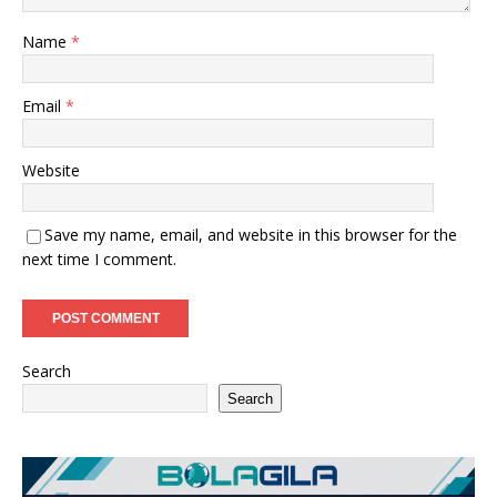
Name
*
Email
*
Website
Save my name, email, and website in this browser for the
next time I comment.
Search
Search