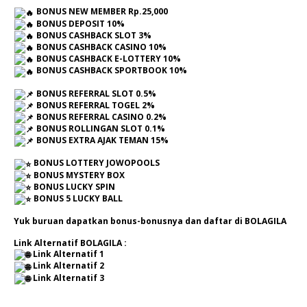
BONUS NEW MEMBER Rp.25,000
BONUS DEPOSIT 10%
BONUS CASHBACK SLOT 3%
BONUS CASHBACK CASINO 10%
BONUS CASHBACK E-LOTTERY 10%
BONUS CASHBACK SPORTBOOK 10%
BONUS REFERRAL SLOT 0.5%
BONUS REFERRAL TOGEL 2%
BONUS REFERRAL CASINO 0.2%
BONUS ROLLINGAN SLOT 0.1%
BONUS EXTRA AJAK TEMAN 15%
BONUS LOTTERY JOWOPOOLS
BONUS MYSTERY BOX
BONUS LUCKY SPIN
BONUS 5 LUCKY BALL
Yuk buruan dapatkan bonus-bonusnya dan daftar di
BOLAGILA
Link Alternatif BOLAGILA :
Link Alternatif 1
Link Alternatif 2
Link Alternatif 3