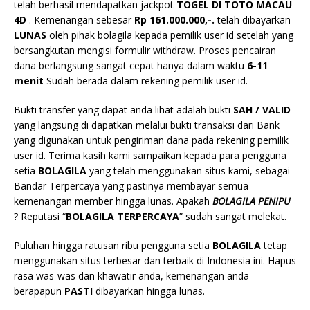
telah berhasil mendapatkan jackpot
TOGEL DI TOTO MACAU
4D
. Kemenangan sebesar
Rp
161.000.000
,-
.
telah dibayarkan
LUNAS
oleh pihak bolagila kepada pemilik user id setelah yang
bersangkutan mengisi formulir withdraw. Proses pencairan
dana berlangsung sangat cepat hanya dalam waktu
6-11
menit
Sudah berada dalam rekening pemilik user id.
Bukti transfer yang dapat anda lihat adalah bukti
SAH / VALID
yang langsung di dapatkan melalui bukti transaksi dari Bank
yang digunakan untuk pengiriman dana pada rekening pemilik
user id. Terima kasih kami sampaikan kepada para pengguna
setia
BOLAGILA
yang telah menggunakan situs kami, sebagai
Bandar Terpercaya yang pastinya membayar semua
kemenangan member hingga lunas. Apakah
BOLAGILA
PENIPU
? Reputasi “
BOLAGILA TERPERCAYA
” sudah sangat melekat.
Puluhan hingga ratusan ribu pengguna setia
BOLAGILA
tetap
menggunakan situs terbesar dan terbaik di Indonesia ini. Hapus
rasa was-was dan khawatir anda, kemenangan anda
berapapun
PASTI
dibayarkan hingga lunas.