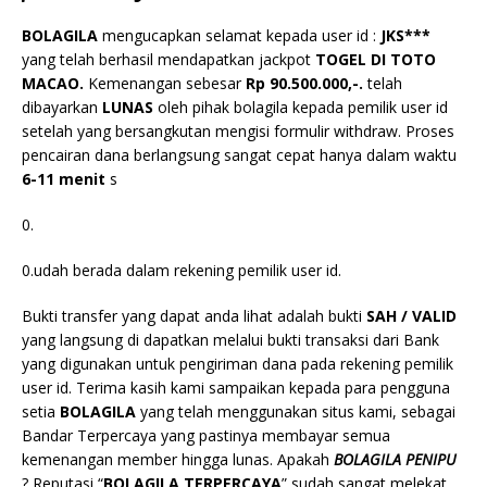
BOLAGILA
mengucapkan selamat kepada user id :
JKS***
yang telah berhasil mendapatkan jackpot
TOGEL DI TOTO
MACAO.
Kemenangan sebesar
Rp
90.500.000,-
.
telah
dibayarkan
LUNAS
oleh pihak bolagila kepada pemilik user id
setelah yang bersangkutan mengisi formulir withdraw. Proses
pencairan dana berlangsung sangat cepat hanya dalam waktu
6-11 menit
s
0.
0.udah berada dalam rekening pemilik user id.
Bukti transfer yang dapat anda lihat adalah bukti
SAH / VALID
yang langsung di dapatkan melalui bukti transaksi dari Bank
yang digunakan untuk pengiriman dana pada rekening pemilik
user id. Terima kasih kami sampaikan kepada para pengguna
setia
BOLAGILA
yang telah menggunakan situs kami, sebagai
Bandar Terpercaya yang pastinya membayar semua
kemenangan member hingga lunas. Apakah
BOLAGILA
PENIPU
? Reputasi “
BOLAGILA TERPERCAYA
” sudah sangat melekat.