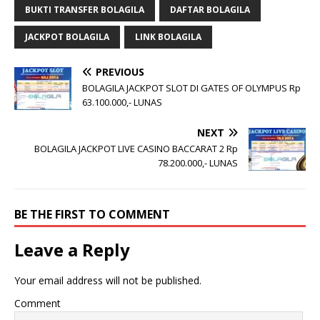
BUKTI TRANSFER BOLAGILA
DAFTAR BOLAGILA
JACKPOT BOLAGILA
LINK BOLAGILA
PREVIOUS
BOLAGILA JACKPOT SLOT DI GATES OF OLYMPUS Rp
63.100.000,- LUNAS
NEXT
BOLAGILA JACKPOT LIVE CASINO BACCARAT 2 Rp
78.200.000,- LUNAS
BE THE FIRST TO COMMENT
Leave a Reply
Your email address will not be published.
Comment