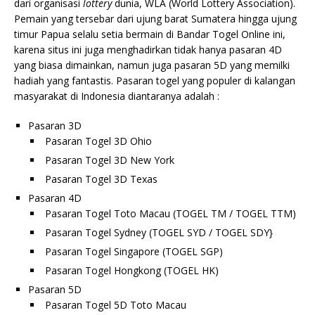
dari organisasi
lottery
dunia, WLA (World Lottery Association).
Pemain yang tersebar dari ujung barat Sumatera hingga ujung
timur Papua selalu setia bermain di Bandar Togel Online ini,
karena situs ini juga menghadirkan tidak hanya pasaran 4D
yang biasa dimainkan, namun juga pasaran 5D yang memilki
hadiah yang fantastis. Pasaran togel yang populer di kalangan
masyarakat di Indonesia diantaranya adalah :
Pasaran 3D
Pasaran Togel 3D Ohio
Pasaran Togel 3D New York
Pasaran Togel 3D Texas
Pasaran 4D
Pasaran Togel Toto Macau (TOGEL TM / TOGEL TTM)
Pasaran Togel Sydney (TOGEL SYD / TOGEL SDY}
Pasaran Togel Singapore (TOGEL SGP)
Pasaran Togel Hongkong (TOGEL HK)
Pasaran 5D
Pasaran Togel 5D Toto Macau