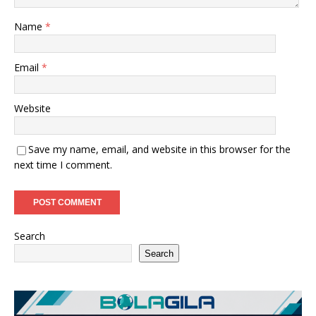
Name
*
Email
*
Website
Save my name, email, and website in this browser for the
next time I comment.
Search
Search