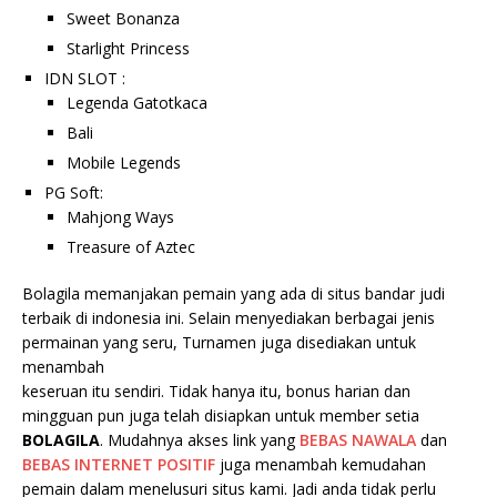
Sweet Bonanza
Starlight Princess
IDN SLOT :
Legenda Gatotkaca
Bali
Mobile Legends
PG Soft:
Mahjong Ways
Treasure of Aztec
Bolagila memanjakan pemain yang ada di situs bandar judi
terbaik di indonesia ini. Selain menyediakan berbagai jenis
permainan yang seru, Turnamen juga disediakan untuk
menambah
keseruan itu sendiri. Tidak hanya itu, bonus harian dan
mingguan pun juga telah disiapkan untuk member setia
BOLAGILA
. Mudahnya akses link yang
BEBAS NAWALA
dan
BEBAS INTERNET POSITIF
juga menambah kemudahan
pemain dalam menelusuri situs kami. Jadi anda tidak perlu