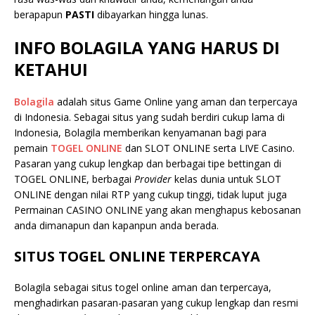
berapapun
PASTI
dibayarkan hingga lunas.
INFO
BOLAGILA
YANG HARUS DI
KETAHUI
Bolagila
adalah situs Game Online yang aman dan terpercaya
di Indonesia. Sebagai situs yang sudah berdiri cukup lama di
Indonesia, Bolagila memberikan kenyamanan bagi para
pemain
TOGEL ONLINE
dan SLOT ONLINE serta LIVE Casino.
Pasaran yang cukup lengkap dan berbagai tipe bettingan di
TOGEL ONLINE, berbagai
Provider
kelas dunia untuk SLOT
ONLINE dengan nilai RTP yang cukup tinggi, tidak luput juga
Permainan CASINO ONLINE yang akan menghapus kebosanan
anda dimanapun dan kapanpun anda berada.
SITUS TOGEL ONLINE TERPERCAYA
Bolagila sebagai situs togel online aman dan terpercaya,
menghadirkan pasaran-pasaran yang cukup lengkap dan resmi