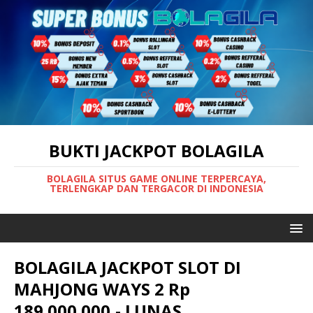
BUKTI JACKPOT BOLAGILA
BOLAGILA SITUS GAME ONLINE TERPERCAYA,
TERLENGKAP DAN TERGACOR DI INDONESIA
BOLAGILA JACKPOT SLOT DI
MAHJONG WAYS 2 Rp
189.000.000,- LUNAS