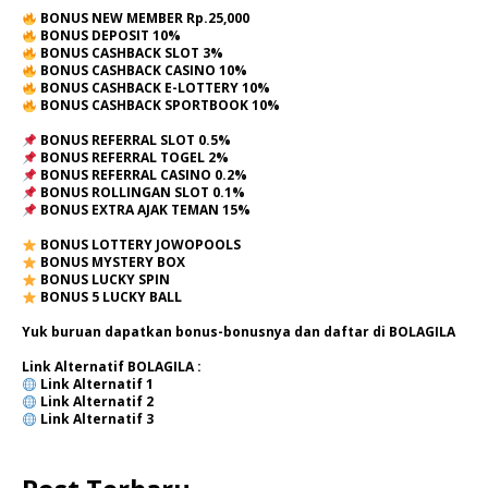
BONUS NEW MEMBER Rp.25,000
BONUS DEPOSIT 10%
BONUS CASHBACK SLOT 3%
BONUS CASHBACK CASINO 10%
BONUS CASHBACK E-LOTTERY 10%
BONUS CASHBACK SPORTBOOK 10%
BONUS REFERRAL SLOT 0.5%
BONUS REFERRAL TOGEL 2%
BONUS REFERRAL CASINO 0.2%
BONUS ROLLINGAN SLOT 0.1%
BONUS EXTRA AJAK TEMAN 15%
BONUS LOTTERY JOWOPOOLS
BONUS MYSTERY BOX
BONUS LUCKY SPIN
BONUS 5 LUCKY BALL
Yuk buruan dapatkan bonus-bonusnya dan daftar di
BOLAGILA
Link Alternatif BOLAGILA :
Link Alternatif 1
Link Alternatif 2
Link Alternatif 3