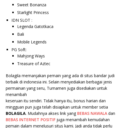
Sweet Bonanza
Starlight Princess
IDN SLOT :
Legenda Gatotkaca
Bali
Mobile Legends
PG Soft:
Mahjong Ways
Treasure of Aztec
Bolagila memanjakan pemain yang ada di situs bandar judi
terbaik di indonesia ini. Selain menyediakan berbagai jenis
permainan yang seru, Turnamen juga disediakan untuk
menambah
keseruan itu sendiri. Tidak hanya itu, bonus harian dan
mingguan pun juga telah disiapkan untuk member setia
BOLAGILA
. Mudahnya akses link yang
BEBAS NAWALA
dan
BEBAS INTERNET POSITIF
juga menambah kemudahan
pemain dalam menelusuri situs kami. Jadi anda tidak perlu