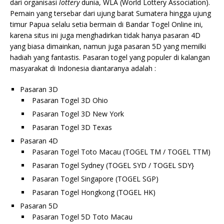
dari organisasi
lottery
dunia, WLA (World Lottery Association).
Pemain yang tersebar dari ujung barat Sumatera hingga ujung
timur Papua selalu setia bermain di Bandar Togel Online ini,
karena situs ini juga menghadirkan tidak hanya pasaran 4D
yang biasa dimainkan, namun juga pasaran 5D yang memilki
hadiah yang fantastis. Pasaran togel yang populer di kalangan
masyarakat di Indonesia diantaranya adalah :
Pasaran 3D
Pasaran Togel 3D Ohio
Pasaran Togel 3D New York
Pasaran Togel 3D Texas
Pasaran 4D
Pasaran Togel Toto Macau (TOGEL TM / TOGEL TTM)
Pasaran Togel Sydney (TOGEL SYD / TOGEL SDY}
Pasaran Togel Singapore (TOGEL SGP)
Pasaran Togel Hongkong (TOGEL HK)
Pasaran 5D
Pasaran Togel 5D Toto Macau