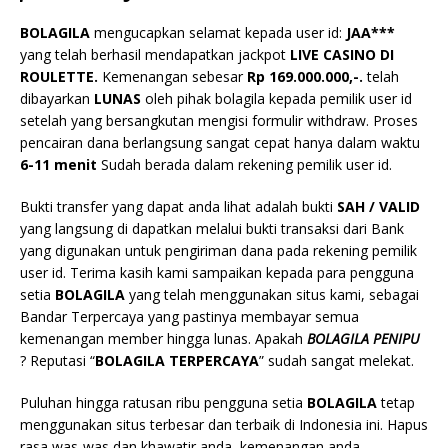
BOLAGILA
mengucapkan selamat kepada user id:
JAA***
yang telah berhasil mendapatkan jackpot
LIVE CASINO DI
ROULETTE.
Kemenangan sebesar
Rp
169.000.000
,-
.
telah
dibayarkan
LUNAS
oleh pihak bolagila kepada pemilik user id
setelah yang bersangkutan mengisi formulir withdraw. Proses
pencairan dana berlangsung sangat cepat hanya dalam waktu
6-11 menit
Sudah berada dalam rekening pemilik user id.
Bukti transfer yang dapat anda lihat adalah bukti
SAH / VALID
yang langsung di dapatkan melalui bukti transaksi dari Bank
yang digunakan untuk pengiriman dana pada rekening pemilik
user id. Terima kasih kami sampaikan kepada para pengguna
setia
BOLAGILA
yang telah menggunakan situs kami, sebagai
Bandar Terpercaya yang pastinya membayar semua
kemenangan member hingga lunas. Apakah
BOLAGILA
PENIPU
? Reputasi “
BOLAGILA TERPERCAYA
” sudah sangat melekat.
Puluhan hingga ratusan ribu pengguna setia
BOLAGILA
tetap
menggunakan situs terbesar dan terbaik di Indonesia ini. Hapus
rasa was-was dan khawatir anda, kemenangan anda