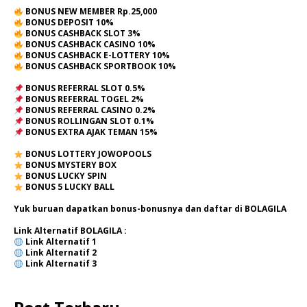
BONUS NEW MEMBER Rp.25,000
BONUS DEPOSIT 10%
BONUS CASHBACK SLOT 3%
BONUS CASHBACK CASINO 10%
BONUS CASHBACK E-LOTTERY 10%
BONUS CASHBACK SPORTBOOK 10%
BONUS REFERRAL SLOT 0.5%
BONUS REFERRAL TOGEL 2%
BONUS REFERRAL CASINO 0.2%
BONUS ROLLINGAN SLOT 0.1%
BONUS EXTRA AJAK TEMAN 15%
BONUS LOTTERY JOWOPOOLS
BONUS MYSTERY BOX
BONUS LUCKY SPIN
BONUS 5 LUCKY BALL
Yuk buruan dapatkan bonus-bonusnya dan daftar di
BOLAGILA
Link Alternatif BOLAGILA :
Link Alternatif 1
Link Alternatif 2
Link Alternatif 3