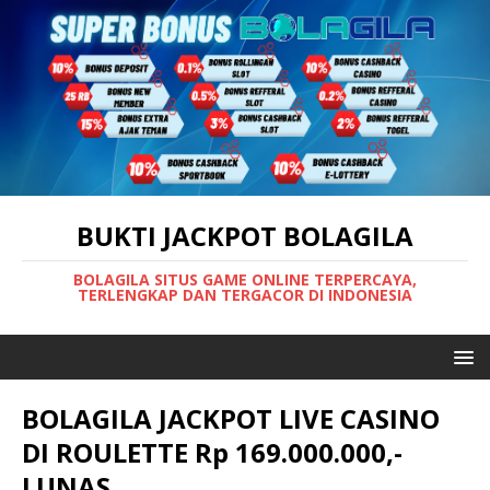
BUKTI JACKPOT BOLAGILA
BOLAGILA SITUS GAME ONLINE TERPERCAYA,
TERLENGKAP DAN TERGACOR DI INDONESIA
BOLAGILA JACKPOT LIVE CASINO
DI ROULETTE Rp 169.000.000,-
LUNAS