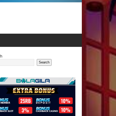
ch
Search