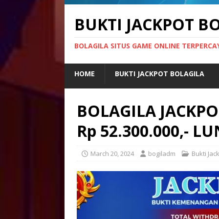
BUKTI JACKPOT B
BOLAGILA SITUS GAME ONLINE TERPERCA
HOME
BUKTI JACKPOT BOLAGILA
BOLAGILA JACKPOT
Rp 52.300.000,- L
March 20, 2024
bogiladm
Bukti Ja