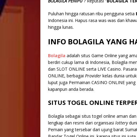
BOLAGILA
PENIPU
? Reputasi “
BOLAGILA TE
Puluhan hingga ratusan ribu pengguna setia
Indonesia ini. Hapus rasa was-was dan kha
hingga lunas.
INFO
BOLAGILA
YANG H
Bolagila
adalah situs Game Online yang aman
berdiri cukup lama di Indonesia, Bolagila 
dan SLOT ONLINE serta LIVE Casino. Pasaran
ONLINE, berbagai
Provider
kelas dunia untuk
luput juga Permainan CASINO ONLINE yang
kapanpun anda berada.
SITUS TOGEL ONLINE TERPE
Bolagila sebagai situs togel online aman d
lengkap dan resmi dari organisasi
lottery
duni
Pemain yang tersebar dari ujung barat Sumat
Bandar Togel Online ini, karena situs ini ju