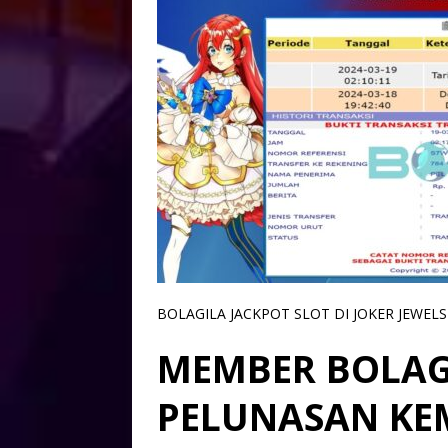
BOLAGILA JACKPOT SLOT DI JOKER JEWELS 
MEMBER BOLAG
PELUNASAN KE